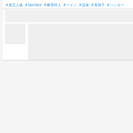
#
第五人格
#
identityV
#
断罪狩人
#
ベイン
#
芸者
#
美智子
#
ハンター