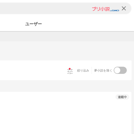
clear
ユーザー
tune
絞り込み
夢小説を除く
連載中