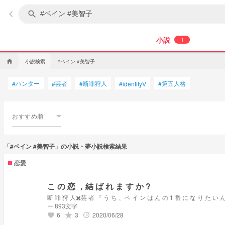
keyboard_arrow_left
search
小説
1
小説検索
#ベイン #美智子
home
ハンター
芸者
断罪狩人
第五人格
#
#
#
#
identityV
#
おすすめ順
「#ベイン #美智子」の小説・夢小説検索結果
恋愛
こ の 恋 ，結 ば れ ま す か ?
ー 893文字
6
3
2020/06/28
grade
update
favorite