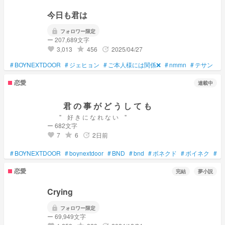
今日も君は
lock
フォロワー限定
ー 207,689文字
3,013
456
2025/04/27
grade
update
favorite
#
BOYNEXTDOOR
#
ジェヒョン
#
ご本人様には関係❌
#
nmmn
#
テサン
#
恋愛
連載中
君 の 事 が ど う し て も
" 好 き に な れ な い "
ー 682文字
7
6
2日前
grade
update
favorite
#
BOYNEXTDOOR
#
boynextdoor
#
BND
#
bnd
#
ボネクド
#
ボイネク
#
ぼ
恋愛
完結
夢小説
Crying
lock
フォロワー限定
ー 69,949文字