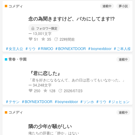
コメディ
連載中
夢小説
念の為聞きますけど、バカにしてます!?
lock
フォロワー限定
ー 13,001文字
51
35
22時間前
grade
update
favorite
#
女主人公
#
リウ
#
RIWOO
#
BOYNEXTDOOR
#
boynextdoor
#
ご本人様に
青春・学園
連載中
『君に恋した』
「君を好きになるなんて、あの日は思ってもいなかった。」
ー 34,248文字
250
128
2026/07/23
grade
update
favorite
#
テサン
#
BOYNEXTDOOR
#
boynextdoor
#
ソンホ
#
リウ
#
ジェヒョン
#
コメディ
連載中
隣の少年が騒がしい
俺たちの辞書に「静か」はない