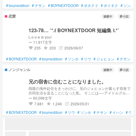
#
boynextdoor
#
テサン
#
BOYNEXTDOOR
#
ボネクド
#
ボイネク
#
ソンホ
恋愛
連載中
夢小説
123-78… ˚*.꒰ BOYNEXTDOOR 短編集 ꒱.*˚
L-o-v-e is you!
ー 11,917文字
235
203
2026/06/07
grade
update
favorite
#
BOYNEXTDOOR
#
boynextdoor
#
ソンホ
#
リウ
#
ジェヒョン
#
テサン
#
ノンジャンル
連載中
夢小説
兄の宿舎に住むことになりました。
両親の海外赴任をきっかけに、兄のジェヒョンが暮らす宿舎で
共同生活を送ることになった私。 そこには──アイドルグルー
プ「BOYNEXTDOOR」のメンバー6人が。 過保護すぎるお兄
ー 60,096文字
ちゃん、しっかり者で優しい人、懐っこくて明るい弟みたいな
7,681
1,246
2026/05/31
grade
update
favorite
存在、ちょっぴり不器用だけど気になる人……。 最初は人見
知りで戸惑っていたけれど、少しずつ彼らとの距離が縮まって
#
BOYNEXTDOOR
#
boynextdoor
#
リウ
#
ソンホ
#
テサン
#
イハン
#
ウナ
いく。 ──家族みたいで特別な、あたたかい日々の物語。