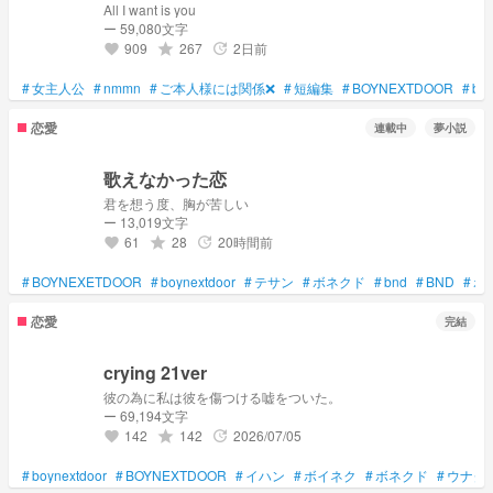
All I want is you
ー 59,080文字
909
267
2日前
grade
update
favorite
#
女主人公
#
nmmn
#
ご本人様には関係❌
#
短編集
#
BOYNEXTDOOR
#
boy
恋愛
連載中
夢小説
歌えなかった恋
君を想う度、胸が苦しい
ー 13,019文字
61
28
20時間前
grade
update
favorite
#
BOYNEXETDOOR
#
boynextdoor
#
テサン
#
ボネクド
#
bnd
#
BND
#
ボ
恋愛
完結
crying 21ver
彼の為に私は彼を傷つける嘘をついた。
ー 69,194文字
142
142
2026/07/05
grade
update
favorite
#
boynextdoor
#
BOYNEXTDOOR
#
イハン
#
ボイネク
#
ボネクド
#
ウナク