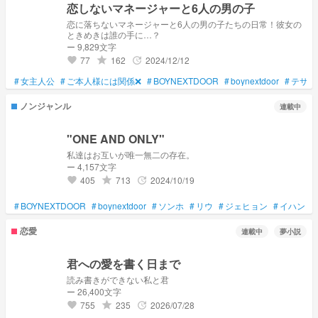
恋しないマネージャーと6人の男の子
恋に落ちないマネージャーと6人の男の子たちの日常！彼女の
ときめきは誰の手に…？
ー 9,829文字
77
162
2024/12/12
grade
update
favorite
#
女主人公
#
ご本人様には関係❌
#
BOYNEXTDOOR
#
boynextdoor
#
テサン
ノンジャンル
連載中
"ONE AND ONLY"
私達はお互いが唯一無二の存在。
ー 4,157文字
405
713
2024/10/19
grade
update
favorite
#
BOYNEXTDOOR
#
boynextdoor
#
ソンホ
#
リウ
#
ジェヒョン
#
イハン
#
恋愛
連載中
夢小説
君への愛を書く日まで
読み書きができない私と君
ー 26,400文字
755
235
2026/07/28
grade
update
favorite