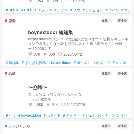
1,253
329
2024/12/24
grade
update
favorite
#
BOYNEXTDOOR
#
ソンホ
#
テサン
#
リウ
#
ジェヒョン
#
イハン
#
ウナ
恋愛
連載中
夢小説
boynextdoor 短編集
boynextdoorのメンバーの短編集になります！ 皆様がキュンキ
ュンできるような小説を目指します！ 歌の歌詞を元に作成し
ています！ 歌の和訳も一緒にチェックしていただくと、より
ー 10,036文字
作品を味わえるようになっているのでぜひぜひみなさんチェッ
376
350
2025/05/12
grade
update
favorite
クしてみてください^^
#
短編集
#
ぼちぼち投稿
#
boynextdoor
#
ボイネク
#
ボネクド
#
ソンホ
#
恋愛
連載中
夢小説
〜崩壊〜
どうしてこうなっちゃったのかな
ー 76,402文字
1,688
614
2025/07/26
grade
update
favorite
#
リウ
#
boynextdoor
#
ボネクド
#
ボイネク
#
ジェヒョン
#
ソンホ
#
ウナ
ノンジャンル
連載中
夢小説