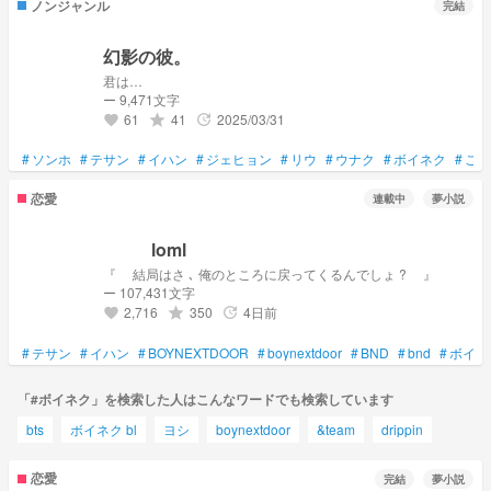
ノンジャンル
完結
幻影の彼。
君は…
ー 9,471文字
61
41
2025/03/31
grade
update
favorite
#
ソンホ
#
テサン
#
イハン
#
ジェヒョン
#
リウ
#
ウナク
#
ボイネク
#
ご本
恋愛
連載中
夢小説
⠀ ⠀ ⠀loml
『 ⠀ 結局はさ ､ 俺のところに戻ってくるんでしょ ? ⠀ 』
ー 107,431文字
2,716
350
4日前
grade
update
favorite
#
テサン
#
イハン
#
BOYNEXTDOOR
#
boynextdoor
#
BND
#
bnd
#
ボイネ
「#ボイネク」を検索した人はこんなワードでも検索しています
bts
ボイネク bl
ヨシ
boynextdoor
&team
drippin
恋愛
完結
夢小説