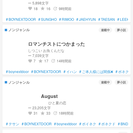
ー 5,898文字
18
16
9時間前
grade
update
favorite
#
BOYNEXTDOOR
#
SUNGHO
#
RIWOO
#
JAEHYUN
#
TAESAN
#
LEEHA
ノンジャンル
連載中
夢小説
ロマンチストにつかまった
しつこい お魚くんだな
ー 7,039文字
7
17
14時間前
grade
update
favorite
#
boynextdoor
#
BOYNEXTDOOR
#
イハン
#
ご本人様には関係❌
#
ボネクド
ノンジャンル
連載中
夢小説
⠀ ⠀ ⠀August
⠀ ⠀ ⠀ ⠀ ⠀ ⠀ひと夏の恋⠀
ー 23,205文字
31
33
18時間前
grade
update
favorite
#
テサン
#
BOYNEXTDOOR
#
boynextdoor
#
ボイネク
#
ボネクド
#
BND
#