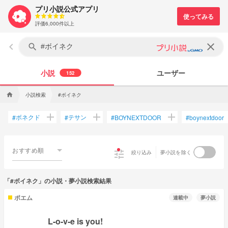
プリ小説公式アプリ
評価6,000件以上
keyboard_arrow_left
clear
search
小説
ユーザー
152
小説検索
#ボイネク
home
add
add
add
ボネクド
テサン
#
#
#
BOYNEXTDOOR
#
boynextdoor
おすすめ順
tune
絞り込み
夢小説を除く
「#ボイネク」の小説・夢小説検索結果
ポエム
連載中
夢小説
L-o-v-e is you!