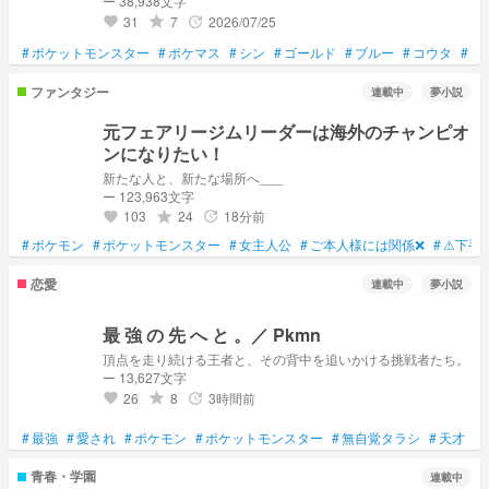
ー 38,938文字
31
7
2026/07/25
grade
update
favorite
#
ポケットモンスター
#
ポケマス
#
シン
#
ゴールド
#
ブルー
#
コウタ
#
コ
ファンタジー
連載中
夢小説
元フェアリージムリーダーは海外のチャンピオ
ンになりたい！
新たな人と、新たな場所へ___
ー 123,963文字
103
24
18分前
grade
update
favorite
#
ポケモン
#
ポケットモンスター
#
女主人公
#
ご本人様には関係❌
#
⚠下手
恋愛
連載中
夢小説
最 強 の 先 へ と 。／ Pkmn
頂点を走り続ける王者と、その背中を追いかける挑戦者たち。
ー 13,627文字
26
8
3時間前
grade
update
favorite
#
最強
#
愛され
#
ポケモン
#
ポケットモンスター
#
無自覚タラシ
#
天才
#
青春・学園
連載中