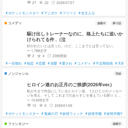
27
22
2026/07/27
grade
update
favorite
#
ポケットモンスター
#
アニポケ
#
フリード
#
女主人公
コメディ
連載中
夢小説
駆け出しトレーナーなのに、格上たちに追いか
けられてる件 .（泣
好かれたいとは言った。けど、ここまでとは言ってない。
ー 1,788文字
2
4
23時間前
grade
update
favorite
#
一目惚れ
#
初恋
#
恋愛
#
溺愛
#
愛され
#
コメディ
#
不定期投稿
#
天然
ノンジャンル
完結
ヒロイン達のお正月のご挨拶(2026年ver.)
私が今まで作品にしているヒロイン達、 1人ひとりのメッセー
ジを添え、そして これまでのあらすじを覚えている限り ヒロ
イン達に語ってもらいます。 興味がある方は是非ご覧下さ
ー 10,608文字
い。 【ヒロイン一覧】 《美月ツバサ)
10
6
2026/01/09
grade
update
favorite
https://novel.prcm.jp/novel/Ql85ZpwQeorsGDpskj17 《アイド
ルを目指す少女はYSP能力者》より (朝日奈陽葵)
#
ポケットモンスター
#
鬼滅の刃
#
妖怪ウォッチ
#
妖怪学園
#
妖怪学園Y
#
https://novel.prcm.jp/novel/qXlIFyTtTKs84ha6fhVY 《炎柱の継
子は蛇柱に恋をする》より (ユノ)
ファンタジー
連載中
https://novel.prcm.jp/novel/2P4umPCaxAquamesBOY5 《レッ