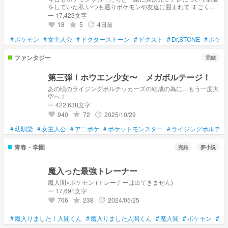
をしていた私 いつも通りポケモンや友達に囲まれて すごく幸
せだった だけど 突然、目の前に巨大な異次元のひずみが現れ
ー 17,423文字
た
18
5
4日前
grade
update
favorite
#
ポケモン
#
女主人公
#
ドクターストーン
#
ドクスト
#
Dr,STONE
#
ポケッ
ファンタジー
完結
第三弾！ホウエン少女〜 メガボルテージ！
あの頃のライジングボルテッカーズの結成の為に…もう一度大
空へ！
ー 422,638文字
940
72
2025/10/29
grade
update
favorite
#
幼馴染
#
女主人公
#
アニポケ
#
ポケットモンスター
#
ライジングボルテッ
青春・学園
完結
夢小説
魔入った最強トレーナー
魔入間×ポケモン (トレーナーは出てきません)
ー 17,691文字
766
238
2024/05/25
grade
update
favorite
#
魔入りました！入間くん
#
魔入りました入間くん
#
魔入間
#
ポケモン
#
ポ