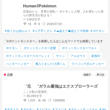
ドに挑み続けるイーブイ使いの少女》より (ダイア)
https://novel.prcm.jp/novel/DegiS8fXmxVxgkgEiapS 《ダイヤ
Human⇄Pokémon
モンドの原石・ダイアとクチート》より (ミユ)
目覚めたら、世界が逆転！ ポケモンと人間、入れ替わった僕
https://novel.prcm.jp/novel/UU3inLpnNCCQjT8SFh0Y 《ミユ
らの新生活が始まる！
の自分探しの旅》より (ツムギ)
ー 3,842文字
https://novel.prcm.jp/novel/2rdQovrjAQSvoP7sukNE 《離れて
いく貴方と近付きたい私》より (百瀬アリサ)
18
8
2026/07/20
grade
update
favorite
https://novel.prcm.jp/novel/xMi0UuZhC4VjS2prpiPM 《龍のマ
フラー使いの妖怪は、死にたがり少女を救いたい》より な
#
続くかは知らん☆
#
⚠下手くそ⚠
#
🐢超えて🐌超えて🦥投稿
#
ポケモン
#
お、こちらは全て作者の自己満なので 興味がある方のみご覧
下さい🙇‍♀️
「#ポケットモンスター」を検索した人はこんなワードでも検索しています
ポケモン
ポケットモンスター恋愛
ポケットモンスターウルト
ポケットモンスタースカーレット
サトシ
アルセウス
新無印
ハンターハンター
魔入りました!入間くん
ライジングボルテッカー
恋愛
連載中
夢小説
゛元 ゛ガラル最強はエクスプローラーズ
ここが私の居場所。
ー 66,069文字
1,220
66
15時間前
grade
update
favorite
#
女主人公
#
ポケモン
#
スピネル
#
アメジオ
#
ポケットモンスター
#
pkmn