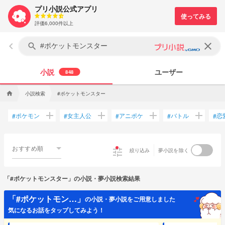
プリ小説公式アプリ
評価6,000件以上
keyboard_arrow_left
clear
search
小説
ユーザー
848
小説検索
#ポケットモンスター
home
add
add
add
add
ポケモン
女主人公
アニポケ
バトル
恋
#
#
#
#
#
おすすめ順
tune
絞り込み
夢小説を除く
「#ポケットモンスター」の小説・夢小説検索結果
「#ポケットモン…」
の小説・夢小説をご用意しました
気になるお話をタップしてみよう！