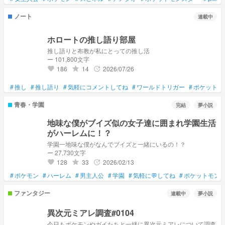
ノート
連載中
ホロートの推し語り部屋
推し語りと布教が私にとっての推し活
ー 101,800文字
186
14
2026/07/26
grade
update
favorite
#
推し
#
推し語り
#
気軽にコメントしてね
#
ワールドトリガー
#
ポケットモ
青春・学園
完結
夢小説
地味な僕がブイズ似の女子達に囲まれ学園生活
がハーレムに！？
学園一地味な僕がなんでブイズと一緒にいるの！？
ー 27,730文字
128
33
2026/02/13
grade
update
favorite
#
ポケモン
#
ハーレム
#
男主人公
#
学園
#
気軽に💬してね
#
ポケットモン
ファンタジー
連載中
夢小説
異次元ミアレ調査#0104
今日もポケモンやガイたちと一緒に異次元ミアレについて調査