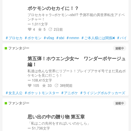
ポケモンのセカイに！？
プロセカキャラ×ポケモン×stxl!? 予測不能の異世界転生アドベ
ンチャー！
ー 1,011文字
4
5
2日前
grade
update
favorite
#
プロセカ
#
ポケモン
#
v0sg
#
stxl
#
nmmn
#
ご本人様には関係❌
#
バイオ
ファンタジー
連載中
第五弾！ホウエン少女〜 ワンダーボヤージュ
編！
私達は色んな世界にリブート！ブレイブアサギ号でまだ見ぬポ
ケモンを見に行こう！
ー 108,415文字
105
33
3時間前
grade
update
favorite
#
女主人公
#
ポケットモンスター
#
アニポケ
#
ライジングボルテッカーズ
#
ファンタジー
連載中
思い出の中の贈り物 第五章
「私はこの先何をすればいいのかしら」
ー 51,736文字