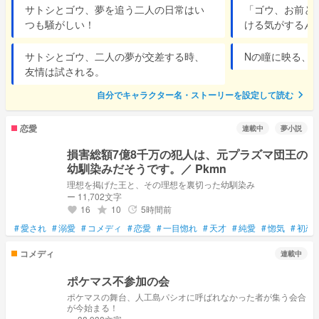
サトシとゴウ、夢を追う二人の日常はい
「ゴウ、お前と
つも騒がしい！
ける気がするん
サトシとゴウ、二人の夢が交差する時、
Nの瞳に映る、
友情は試される。
chevron_right
自分でキャラクター名・ストーリーを設定して読む
恋愛
連載中
夢小説
損害総額7億8千万の犯人は、元プラズマ団王の
幼馴染みだそうです。／ Pkmn
理想を掲げた王と、その理想を裏切った幼馴染み
ー 11,702文字
16
10
5時間前
grade
update
favorite
#
愛され
#
溺愛
#
コメディ
#
恋愛
#
一目惚れ
#
天才
#
純愛
#
惚気
#
初恋
コメディ
連載中
ポケマス不参加の会
ポケマスの舞台、人工島パシオに呼ばれなかった者が集う会合
が今始まる！