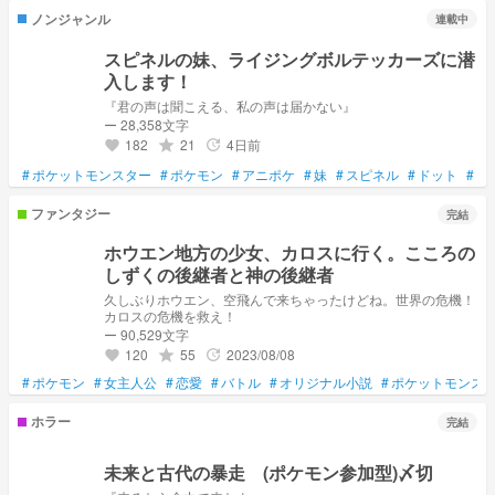
ノンジャンル
連載中
スピネルの妹、ライジングボルテッカーズに潜
入します！
『君の声は聞こえる、私の声は届かない』
ー 28,358文字
182
21
4日前
grade
update
favorite
#
ポケットモンスター
#
ポケモン
#
アニポケ
#
妹
#
スピネル
#
ドット
#
リ
ファンタジー
完結
ホウエン地方の少女、カロスに行く。こころの
しずくの後継者と神の後継者
久しぶりホウエン、空飛んで来ちゃったけどね。世界の危機！
カロスの危機を救え！
ー 90,529文字
120
55
2023/08/08
grade
update
favorite
#
ポケモン
#
女主人公
#
恋愛
#
バトル
#
オリジナル小説
#
ポケットモンス
ホラー
完結
未来と古代の暴走 (ポケモン参加型)〆切