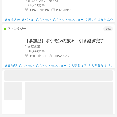
『来るなら全力で来なよ』
ー 86,211文字
1,243
26
2025/09/25
grade
update
favorite
#
女主人公
#
バトル
#
ポケモン
#
ポケットモンスター
#
続くかは知らん☆
#
ファンタジー
完結
【参加型】ポケモンの旅々 引き継ぎ完了
引き継ぎ済
ー 16,444文字
120
21
2024/02/17
grade
update
favorite
#
参加型
#
ポケモン
#
ポケットモンスター
#
大型参加型
#
大型参加！
#
ポ