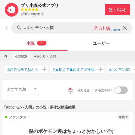
プリ小説公式アプリ
評価6,000件以上
keyboard_arrow_left
clear
search
小説
ユーザー
1
小説検索
#ポケモン×人間
home
add
add
誰でも来てねん☆
🐢超えて🐌超えて🦥投稿
ポケモンSV
#
#
#
おすすめ順
tune
絞り込み
夢小説を除く
「#ポケモン×人間」の小説・夢小説検索結果
ファンタジー
連載中
僕のポケモン達はちょっとおかしいです