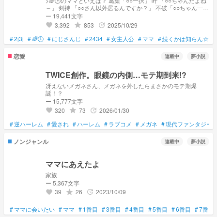
>🌈🕒️のママといえば？ 葛葉「○○一択」 叶 「○○ちゃんだよね
～」 剣持 「○○さん以外居るんですか？」 不破「○○ちゃん一択
～♪」 三枝 「○○ちゃんしか居ないよね～」 🗣️『なんかみんな
ー 19,441文字
からママって呼ばれてるんですけど？』
3,392
853
2025/10/29
grade
update
favorite
#
2j3j
#
🌈🕒
#
にじさんじ
#
2434
#
女主人公
#
ママ
#
続くかは知らん☆
恋愛
連載中
夢小説
TWICE創作。眼鏡の内側…モテ期到来!?
冴えないメガネさん、メガネを外したらまさかのモテ期爆
誕！？
ー 15,777文字
320
73
2026/01/30
grade
update
favorite
#
逆ハーレム
#
愛され
#
ハーレム
#
ラブコメ
#
メガネ
#
現代ファンタジー
ノンジャンル
連載中
夢小説
ママにあえたよ
家族
ー 5,367文字
39
26
2023/10/09
grade
update
favorite
#
ママに会いたい
#
ママ
#
1番目
#
3番目
#
4番目
#
5番目
#
6番目
#
7番目