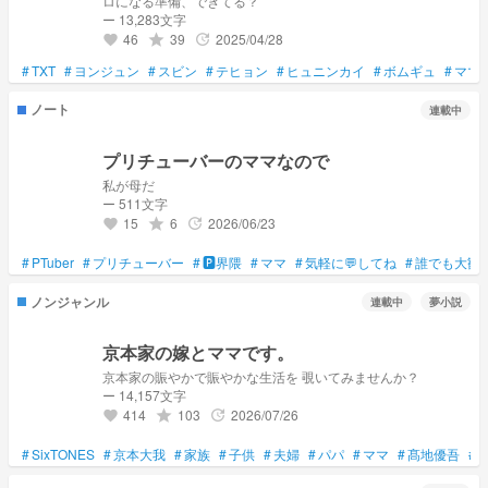
ロになる準備、できてる？
ー 13,283文字
46
39
2025/04/28
grade
update
favorite
#
TXT
#
ヨンジュン
#
スビン
#
テヒョン
#
ヒュニンカイ
#
ボムギュ
#
ママ
ノート
連載中
プリチューバーのママなので
私が母だ
ー 511文字
15
6
2026/06/23
grade
update
favorite
#
PTuber
#
プリチューバー
#
🅿️界隈
#
ママ
#
気軽に💬してね
#
誰でも大歓
ノンジャンル
連載中
夢小説
京本家の嫁とママです。
京本家の賑やかで賑やかな生活を 覗いてみませんか？
ー 14,157文字
414
103
2026/07/26
grade
update
favorite
#
SixTONES
#
京本大我
#
家族
#
子供
#
夫婦
#
パパ
#
ママ
#
髙地優吾
#