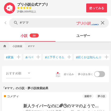
プリ小説公式アプリ
評価6,000件以上
keyboard_arrow_left
clear
search
小説
ユーザー
28
小説検索
#ママ
home
add
add
add
add
家族
パパ
⚠下手くそ⚠
続くかは知らん☆
#
#
#
#
おすすめ順
tune
絞り込み
夢小説を除く
「#ママ」の小説・夢小説検索結果
コメディ
連載中
夢小説
新人ライバーなのに🌈🕒️のママのようで…