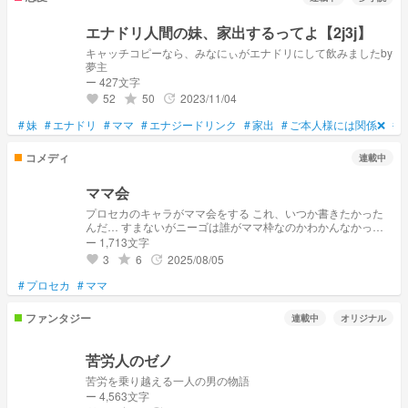
エナドリ人間の妹、家出するってよ【2j3j】
キャッチコピーなら、みなにぃがエナドリにして飲みましたby
夢主
ー 427文字
52
50
2023/11/04
grade
update
favorite
#
妹
#
エナドリ
#
ママ
#
エナジードリンク
#
家出
#
ご本人様には関係❌
#
コメディ
連載中
ママ会
プロセカのキャラがママ会をする これ、いつか書きたかった
んだ… すまないがニーゴは誰がママ枠なのかわかんなかった
ママ会のメンバーは疲れているので大分カオスだよ☆多分？
ー 1,713文字
あと書いている主が腐なのでそういうふうに見えるかもしれま
3
6
2025/08/05
grade
update
favorite
せんがカプはありません
#
プロセカ
#
ママ
ファンタジー
連載中
オリジナル
苦労人のゼノ
苦労を乗り越える一人の男の物語
ー 4,563文字