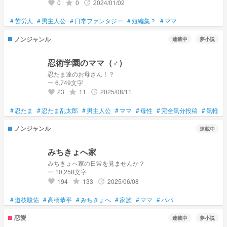
0
0
2024/01/02
grade
update
favorite
#
苦労人
#
男主人公
#
日常ファンタジー
#
短編集？
#
ママ
ノンジャンル
連載中
夢小説
忍術学園のママ（♂）
忍たま達のお母さん！？
ー 6,749文字
23
11
2025/08/11
grade
update
favorite
#
忍たま
#
忍たま乱太郎
#
男主人公
#
ママ
#
母性
#
完全気分投稿
#
気軽に
ノンジャンル
連載中
みちきょへ家
みちきょへ家の日常を見ませんか？
ー 10,258文字
194
133
2025/06/08
grade
update
favorite
#
道枝駿佑
#
高橋恭平
#
みちきょへ
#
家族
#
ママ
#
パパ
恋愛
連載中
夢小説