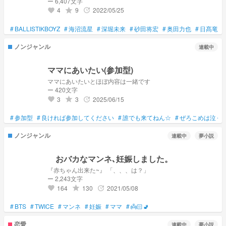
ー 6,407文字
4
9
2022/05/25
grade
update
favorite
#
BALLISTIKBOYZ
#
海沼流星
#
深堀未来
#
砂田将宏
#
奥田力也
#
日髙竜太
ノンジャンル
連載中
ママにあいたい(参加型)
ママにあいたいとほぼ内容は一緒です
ー 420文字
3
3
2025/06/15
grade
update
favorite
#
参加型
#
良ければ参加してください
#
誰でも来てねん☆
#
ぜろこめは泣く
ノンジャンル
連載中
夢小説
おバカなマンネ､妊娠しました。
『赤ちゃん出来た~』 「、、、は？」
ー 2,243文字
164
130
2021/05/08
grade
update
favorite
#
BTS
#
TWICE
#
マンネ
#
妊娠
#
ママ
#
👼🏻🚽
恋愛
連載中
夢小説