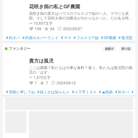
花咲き病の私とGF農園
花咲き病の貴方はハウスのフルスコア組の一人。ママにも原
因、そして花咲き病の治療法が分からなかった。だがある時、
一人の孤児が見つけ出す。
ー 15,657文字
158
64
2022/05/27
grade
update
favorite
#
約ネバ
#
約束のネバーランド
#
ママ
#
フルスコア組
#
GF農園
#
孤児院
ファンタジー
連載中
夢小説
貴方は孤児
ここは農園？私たちは大事な食料？違う。私たちは孤児院の孤
児の「はず」
ー 1,570文字
7
7
2024/09/13
grade
update
favorite
#
気軽に💬してね
#
続くかは知らん☆
#
⚠下手くそ⚠
#
🐢投稿
#
約ネバ
#
エ