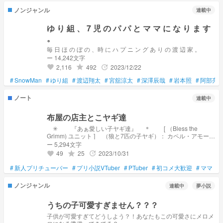
ノンジャンル
連載中
ゆ り 組 、 7 児 の パ パ と マ マ に な り ま す
。
毎 日 ほ の ぼ の 、時 に ハ プ ニ ン グ あ り の 渡 辺 家 。
ー 14,242文字
2,116
492
2023/12/22
grade
update
favorite
#
SnowMan
#
ゆり組
#
渡辺翔太
#
宮舘涼太
#
深澤辰哉
#
岩本照
#
阿部亮
ノート
連載中
布屋の店主とこヤギ達
✳︎ 『あぁ愛しい子ヤギ達』 ＊ [ （Bless the
Grimm) ユニット ] （狼と7匹の子ヤギ）： カペル・アモール
【 FM🧩 】 ： 🐐️🧵 【 FN🏷 】 ： 親ヤギのお気に入り
ー 5,294文字
【 FA🖼 】 ： 親ヤギへの郵便物 ＊ 🐐💬 … 雑談
49
25
2023/10/31
grade
update
favorite
🐐🎤 … 歌ってみた 🐐🍽 … 食レポ 🐐🎮
… ゲーム 🐐🔥 … 〜やってみた 🐐🖊 … 絵描
#
新人プリチューバー
#
プリ小説VTuber
#
PTuber
#
初コメ大歓迎
#
ママ
き 🐐 … Twitter ＊ 〈 二次創作 〉 ： ⭕️ 〈 R
二次創作 〉 ： ⭕️ 〈 FM付け 〉 ： ⭕️ 〈 FN付け 〉 ：
ノンジャンル
連載中
夢小説
⭕️ 〈 FA送 〉 ：⭕️ 〈 コラボ 〉 ： ⭕️ ＊ 【 表
紙🖼 】 あまま(友達) 【公式】ユニット事務所『Bless
the Grimm』 URL ⬇
うちの子可愛すぎません？？？
https://novel.prcm.jp/novel/oiBSwuaBmJEILzFxHBro
子供が可愛すぎてどうしよう？！あなたもこの可愛さにメロメ