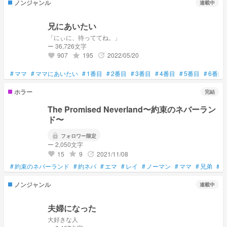
ノンジャンル
連載中
兄にあいたい
「にぃに、待っててね。」
ー 36,726文字
907
195
2022/05/20
grade
update
favorite
#
ママ
#
ママにあいたい
#
1番目
#
2番目
#
3番目
#
4番目
#
5番目
#
6番目
ホラー
完結
The Promised Neverland〜約束のネバーラン
ド〜
lock
フォロワー限定
ー 2,050文字
15
9
2021/11/08
grade
update
favorite
#
約束のネバーランド
#
約ネバ
#
エマ
#
レイ
#
ノーマン
#
ママ
#
兄弟
#
兄
ノンジャンル
連載中
夫婦になった
大好きな人