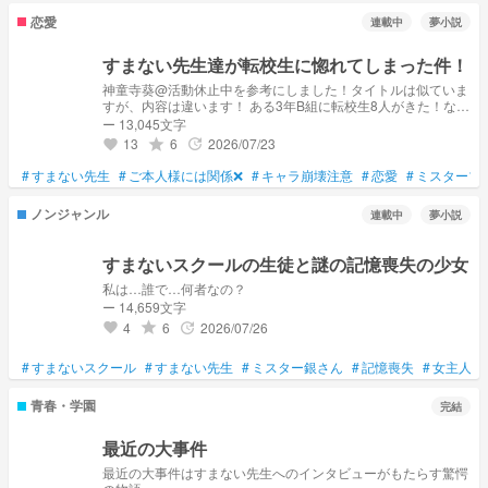
恋愛
連載中
夢小説
すまない先生達が転校生に惚れてしまった件！
神童寺葵@活動休止中を参考にしました！タイトルは似ていま
すが、内容は違います！ ある3年B組に転校生8人がきた！なん
とその人達は全員女性！？恋愛を増長する小説です！ ちなみ
ー 13,045文字
に実際に作ったのもあります(建築 マイクラ) かなり続くかも！
13
6
2026/07/23
grade
update
favorite
#
すまない先生
#
ご本人様には関係❌
#
キャラ崩壊注意
#
恋愛
#
ミスターブ
ノンジャンル
連載中
夢小説
すまないスクールの生徒と謎の記憶喪失の少女
私は…誰で…何者なの？
ー 14,659文字
4
6
2026/07/26
grade
update
favorite
#
すまないスクール
#
すまない先生
#
ミスター銀さん
#
記憶喪失
#
女主人公
青春・学園
完結
最近の大事件
最近の大事件はすまない先生へのインタビューがもたらす驚愕