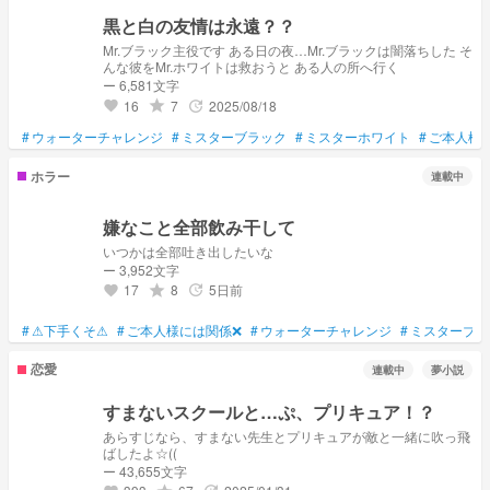
黒と白の友情は永遠？？
Mr.ブラック主役です ある日の夜…Mr.ブラックは闇落ちした そ
んな彼をMr.ホワイトは救おうと ある人の所へ行く
ー 6,581文字
16
7
2025/08/18
grade
update
favorite
#
ウォーターチャレンジ
#
ミスターブラック
#
ミスターホワイト
#
ご本人様
ホラー
連載中
嫌なこと全部飲み干して
いつかは全部吐き出したいな
ー 3,952文字
17
8
5日前
grade
update
favorite
#
⚠下手くそ⚠
#
ご本人様には関係❌
#
ウォーターチャレンジ
#
ミスターブラ
恋愛
連載中
夢小説
すまないスクールと…ぷ、プリキュア！？
あらすじなら、すまない先生とプリキュアが敵と一緒に吹っ飛
ばしたよ☆((
ー 43,655文字