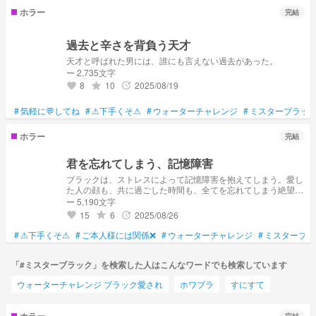
ホラー
完結
過去と辛さを背負う天才
天才と呼ばれた男には、誰にも言えない過去があった。
ー 2,735文字
8
10
2025/08/19
grade
update
favorite
#
気軽に💬してね
#
⚠下手くそ⚠
#
ウォーターチャレンジ
#
ミスターブラッ
ホラー
完結
君を忘れてしまう、記憶障害
ブラックは、ストレスによって記憶障害を抱えてしまう。愛し
た人の顔も、共に過ごした時間も、全てを忘れてしまう絶望。
毎日が初めての日のようで、過去の自分が書いた日記だけが、
ー 5,190文字
わずかな手がかり。しかし、日記に綴られた君という存在だけ
15
6
2025/08/26
grade
update
favorite
は、どうしても思い出せない。忘れるはずのない大切な人を、
なぜ忘れてしまったのか？失われた記憶の中に隠された、切な
#
⚠下手くそ⚠
#
ご本人様には関係❌
#
ウォーターチャレンジ
#
ミスターブラ
い真実とは？記憶障害と闘いながら、忘れ去られた愛を再び見
つけ出す、感動の物語。
「#ミスターブラック」を検索した人はこんなワードでも検索しています
ウォーターチャレンジ ブラック愛され
ホワブラ
すにすて
ホラー