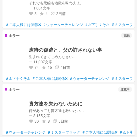
それでも元凶も地獄を味わえよ。
ー 1,661文字
3
4
2日前
grade
update
favorite
#
ご本人様には関係❌
#
ウォーターチャレンジ
#
⚠下手くそ⚠
#
ミスターブラ
ホラー
完結
虐待の傷跡と、父の許されない事
生まれてきてごめんなさい....
ー 11,007文字
74
15
4日前
grade
update
favorite
#
⚠下手くそ⚠
#
ご本人様には関係❌
#
ウォーターチャレンジ
#
ミスターブラ
ホラー
連載中
貴方達を失わないために
何があっても貴方達を救いたい…
ー 8,155文字
36
8
5日前
grade
update
favorite
#
ウォーターチャレンジ
#
ミスターブラック
#
ご本人様には関係❌
#
⚠下手く