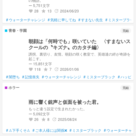
の物語。
ー 5,751文字
28
13
2024/06/20
grade
update
favorite
#
ウォーターチャレンジ
#
気軽に💬してね
#
すまない先生
#
ミスターブラッ
青春・学園
完結
朝顔は「何時でも」咲いていた 〈すまないス
クールの〝キズナ〟のカタチ編〉
誘拐、裏切り、友情。朝顔の咲く教室で、英雄達の絆が奇跡を
起こす。
ー 15,851文字
118
7
2026/01/06
grade
update
favorite
#
闇堕ち
#
記憶喪失
#
ウォーターチャレンジ
#
ミスターブラック
#
ハッピー
ホラー
完結
雨に響く銃声と仮面を被った君。
もっと違う設定で生まれたかった。
ー 5,092文字
26
8
2025/08/24
grade
update
favorite
#
⚠下手くそ⚠
#
ご本人様には関係❌
#
ミスターブラック
#
ウォーターチャレ