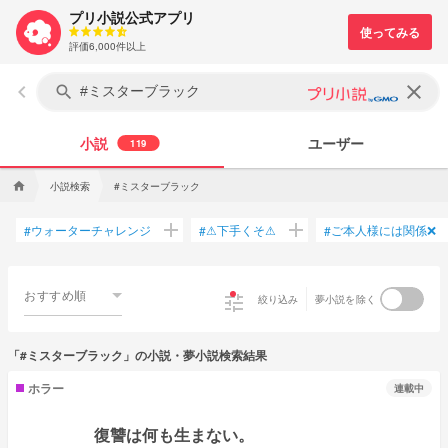
プリ小説公式アプリ
評価6,000件以上
keyboard_arrow_left
clear
search
小説
ユーザー
119
小説検索
#ミスターブラック
home
add
add
ウォーターチャレンジ
⚠下手くそ⚠
ご本人様には関係❌
#
#
#
おすすめ順
tune
絞り込み
夢小説を除く
「#ミスターブラック」の小説・夢小説検索結果
ホラー
連載中
復讐は何も生まない。