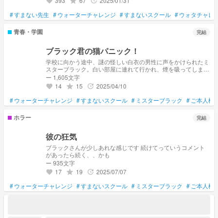
393
67
2025/01/31
grade
update
favorite
#
すまない先生
#
ウォーターチャレンジ
#
すまないスクール
#
ウォタチャレ
青春・学園
完結
ブラック君の猫パニック！
学校に向かう途中、謎の怪しい白衣の男性に声をかけられたミ
スターブラック。白い部屋に連れて行かれ、煙を吸ってしまっ
たミスターブラックの体は子猫となってしまい、、
ー 1,605文字
14
15
2025/04/10
grade
update
favorite
#
ウォーターチャレンジ
#
すまないスクール
#
ミスターブラック
#
ご本人様
ホラー
完結
彼の狂気
ブラックさんが少しあれな感じです 続けてっていうコメント
があったら続く、、かも
ー 935文字
17
19
2025/07/07
grade
update
favorite
#
ウォーターチャレンジ
#
すまないスクール
#
ミスターブラック
#
ご本人様