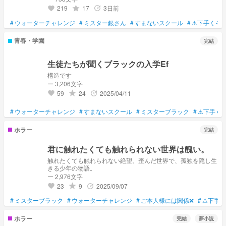
219
17
3日前
grade
update
favorite
#
ウォーターチャレンジ
#
ミスター銀さん
#
すまないスクール
#
⚠下手くそ
青春・学園
完結
生徒たちが聞くブラックの入学Ef
構造です
ー 3,206文字
59
24
2025/04/11
grade
update
favorite
#
ウォーターチャレンジ
#
すまないスクール
#
ミスターブラック
#
⚠下手く
ホラー
完結
君に触れたくても触れられない世界は醜い。
触れたくても触れられない絶望。歪んだ世界で、孤独を隠し生
きる少年の物語。
ー 2,976文字
23
9
2025/09/07
grade
update
favorite
#
ミスターブラック
#
ウォーターチャレンジ
#
ご本人様には関係❌
#
⚠下手く
ホラー
完結
夢小説