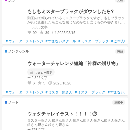
完結
もしもミスターブラックがダウンしたら?
動画内で頼られているミスターブラックですが、もしブラック
が死に直面したらこんな感じなのかなと言うものを書きました
⚠死ネタはありませんが、血の表現あり
ー 5,585文字
92
39
2025/03/15
grade
update
favorite
#
ウォーターチャレンジ
#
すまないスクール
#
ミスターブラック
#
ご本人様
ノンジャンル
完結
ウォーターチャレンジ短編「神様の贈り物」
lock
フォロー限定
ー 2,826文字
6
5
2025/10/26
grade
update
favorite
#
ウォーターチャレンジ
#
ミスター銀さん
#
ミスターブラック
#
すまないス
ノート
連載中
ウォタチャレイラスト！！！！②
ミスター銀さん銀さん銀さん銀さん銀さん銀さん銀さん銀さん
銀さん銀さん銀さん銀さん
ー 758文字