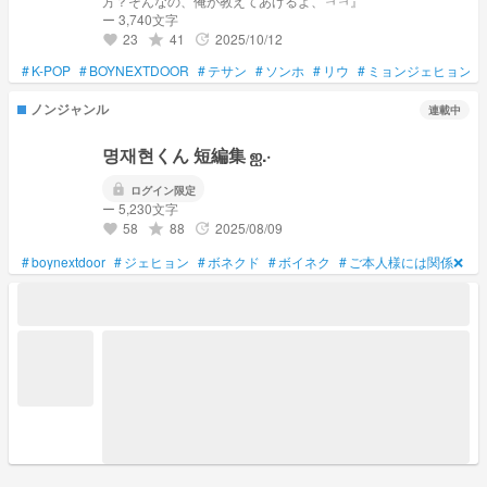
方？そんなの、俺が教えてあげるよ、ㅋㅋ』
ー 3,740文字
23
41
2025/10/12
grade
update
favorite
#
K-POP
#
BOYNEXTDOOR
#
テサン
#
ソンホ
#
リウ
#
ミョンジェヒョン
ノンジャンル
連載中
명재현くん 短編集 ‪ஐ‬.·
lock
ログイン限定
ー 5,230文字
58
88
2025/08/09
grade
update
favorite
#
boynextdoor
#
ジェヒョン
#
ボネクド
#
ボイネク
#
ご本人様には関係❌
#