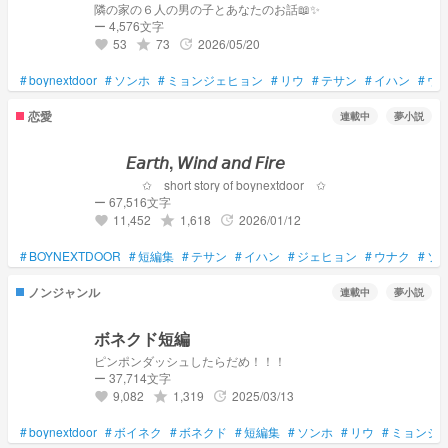
隣の家の６人の男の子とあなたのお話📖✨
ー 4,576文字
53
73
2026/05/20
grade
update
favorite
#
boynextdoor
#
ソンホ
#
ミョンジェヒョン
#
リウ
#
テサン
#
イハン
#
ウ
恋愛
連載中
夢小説
𝘌𝘢𝘳𝘵𝘩, 𝘞𝘪𝘯𝘥 𝘢𝘯𝘥 𝘍𝘪𝘳𝘦
✩ short story of boynextdoor ✩
ー 67,516文字
11,452
1,618
2026/01/12
grade
update
favorite
#
BOYNEXTDOOR
#
短編集
#
テサン
#
イハン
#
ジェヒョン
#
ウナク
#
ソ
ノンジャンル
連載中
夢小説
ボネクド短編
ピンポンダッシュしたらだめ！！！
ー 37,714文字
9,082
1,319
2025/03/13
grade
update
favorite
#
boynextdoor
#
ボイネク
#
ボネクド
#
短編集
#
ソンホ
#
リウ
#
ミョンジ