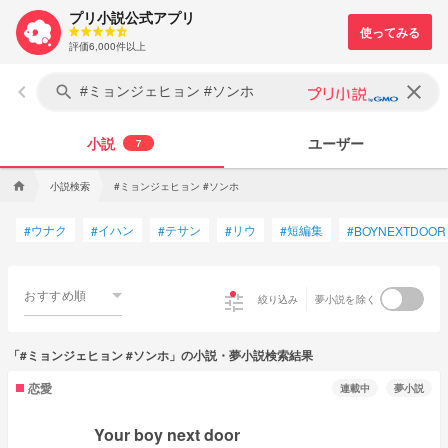
プリ小説公式アプリ
評価6,000件以上
keyboard_arrow_left
clear
search
小説
ユーザー
7
小説検索
#ミョンジェヒョン #ソンホ
home
ウナク
イハン
テサン
リウ
短編集
#
#
#
#
#
#
BOYNEXTDOOR
おすすめ順
tune
絞り込み
夢小説を除く
「#ミョンジェヒョン #ソンホ」の小説・夢小説検索結果
恋愛
連載中
夢小説
Your boy next door