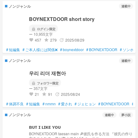
ノンジャンル
連載中
BOYNEXTDOOR short story
lock
ログイン限定
ー 10,955文字
457
279
2025/08/29
grade
update
favorite
#
短編集
#
ご本人様には関係❌
#
boynextdoor
#
BOYNEXTDOOR
#
ソンホ
ノンジャンル
連載中
우리 리더 재현아
lock
フォロワー限定
ー 357文字
21
91
2025/08/24
grade
update
favorite
#
体調不良
#
短編集
#
nmmn
#
愛され
#
ジェヒョン
#
BOYNEXTDOOR
#
B
ノンジャンル
連載中
夢小説
ʙᴜᴛ ɪ ʟɪᴋᴇ ʏᴏᴜ
BOYNEXTDOOR taesan main 🔎彼氏を作る方法 『彼氏の作り