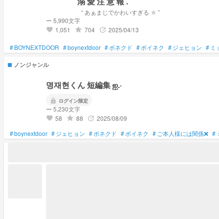
溺 愛 注 意 報 .
“ あぁまじでかわいすぎる ㅎ ”
ー 5,990文字
1,051
704
2025/04/13
grade
update
favorite
#
BOYNEXTDOOR
#
boynextdoor
#
ボネクド
#
ボイネク
#
ジェヒョン
#
ミ
ノンジャンル
명재현くん 短編集 ‪ஐ‬.·
lock
ログイン限定
ー 5,230文字
58
88
2025/08/09
grade
update
favorite
#
boynextdoor
#
ジェヒョン
#
ボネクド
#
ボイネク
#
ご本人様には関係❌
#