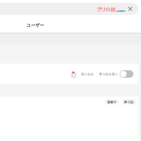
clear
ユーザー
tune
絞り込み
夢小説を除く
連載中
夢小説