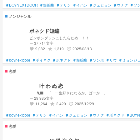
#
BOYNEXTDOOR
#
短編集
#
テサン
#
イハン
#
ジェヒョン
#
ウナク
#
ソ
ノンジャンル
ボネクド短編
ピンポンダッシュしたらだめ！！！
ー 37,714文字
9,082
1,319
2025/03/13
grade
update
favorite
#
boynextdoor
#
ボイネク
#
ボネクド
#
短編集
#
ソンホ
#
リウ
#
ミョンジ
恋愛
叶 わ ぬ 恋
🐈‍⬛ 「 一生好きになるか。ばーか 」
ー 29,985文字
11,264
2,420
2025/12/29
grade
update
favorite
#
boynextdoor
#
テサン
#
イハン
#
ジェヒョン
#
ウナク
#
ボネクド
#
BOY
恋愛