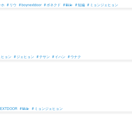
ンホ
#
リウ
#
boynextdoor
#
ボネクド
#
🎱💫
#
短編
#
ミョンジェヒョン
ェヒョン
#
ジェヒョン
#
テサン
#
イハン
#
ウナク
NEXTDOOR
#
🎱💫
#
ミョンジェヒョン