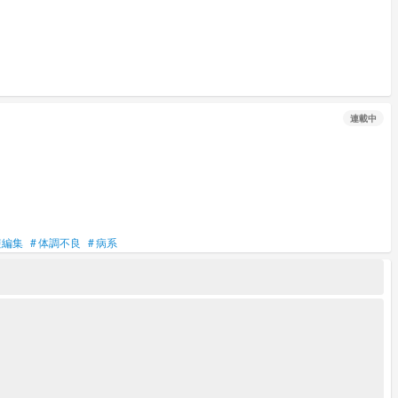
連載中
短編集
#
体調不良
#
病系