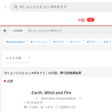
keyboard_arrow_left
search
小説
5
小説検索
#ミョンジェヒョン #ボネクド
home
ジェヒョン
ウナク
イハン
テサン
ボイ
#
boynextdoor
#
#
#
#
#
おすすめ順
「#ミョンジェヒョン #ボネクド」の小説・夢小説検索結果
恋愛
𝘌𝘢𝘳𝘵𝘩, 𝘞𝘪𝘯𝘥 𝘢𝘯𝘥 𝘍𝘪𝘳𝘦
✩ short story of boynextdoor ✩
ー 67,516文字
11,450
1,619
2026/01/12
grade
update
favorite