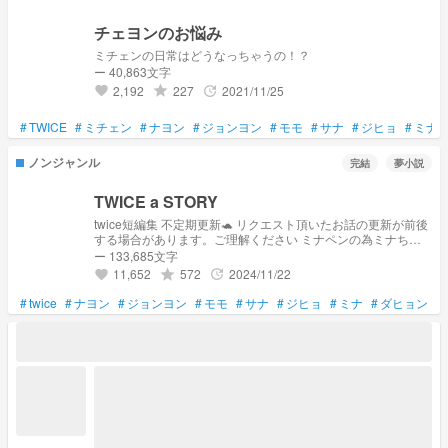
チェヨンのお悩み
ミチェンの日常はどうなっちゃうの！？
ー 40,863文字
2,192
227
2021/11/25
grade
update
favorite
#
TWICE
#
ミチェン
#
ナヨン
#
ジョンヨン
#
モモ
#
サナ
#
ジヒョ
#
ミナ
ノンジャンル
完結
夢小説
TWICE a STORY
twice短編集 不定期更新🐢 リクエスト頂いたお話の更新が前後
する場合があります。ご理解ください ミナペンの為ミナちゃ
んmain多め 🐰🍈🍑🐹🎤🐧🦅🍓🐶
ー 133,685文字
11,652
572
2024/11/22
grade
update
favorite
#
twice
#
ナヨン
#
ジョンヨン
#
モモ
#
サナ
#
ジヒョ
#
ミナ
#
ダヒョン
#