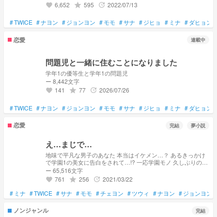
6,652
595
2022/07/13
grade
update
favorite
#
TWICE
#
ナヨン
#
ジョンヨン
#
モモ
#
サナ
#
ジヒョ
#
ミナ
#
ダヒョン
恋愛
連載中
問題児と一緒に住むことになりました
学年1の優等生と学年1の問題児
ー 8,442文字
141
77
2026/07/26
grade
update
favorite
#
TWICE
#
ナヨン
#
ジョンヨン
#
モモ
#
サナ
#
ジヒョ
#
ミナ
#
ダヒョン
恋愛
完結
夢小説
え…まじで…
地味で平凡な男子のあなた 本当はイケメン…？ あるきっかけ
で学園1の美女に告白をされて…!? 一応学園モノ 久しぶりの復
帰により不定期更新 ストーリー構成ガバガバです
ー 65,516文字
761
256
2021/03/22
grade
update
favorite
#
ミナ
#
TWICE
#
サナ
#
モモ
#
チェヨン
#
ツウィ
#
ナヨン
#
ジョンヨン
ノンジャンル
完結