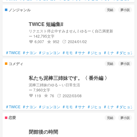
ノンジャンル
完結
夢小説
TWICE 短編集❕❕
リクエスト停止中すみません💧‬‬ゆるーく自己満更新
ー 142,795文字
6,007
952
2024/01/02
grade
update
favorite
#
TWICE
#
ナヨン
#
ジョンヨン
#
モモ
#
サナ
#
ジヒョ
#
ミナ
#
ダヒョン
コメディ
完結
夢小説
私たち泥棒三姉妹です。〈 番外編 〉
泥棒三姉妹のゆる～い日常生活
ー 7,960文字
119
76
2022/03/08
grade
update
favorite
#
TWICE
#
ナヨン
#
ジョンヨン
#
モモ
#
サナ
#
ジヒョ
#
ミナ
#
ダヒョン
恋愛
完結
夢小説