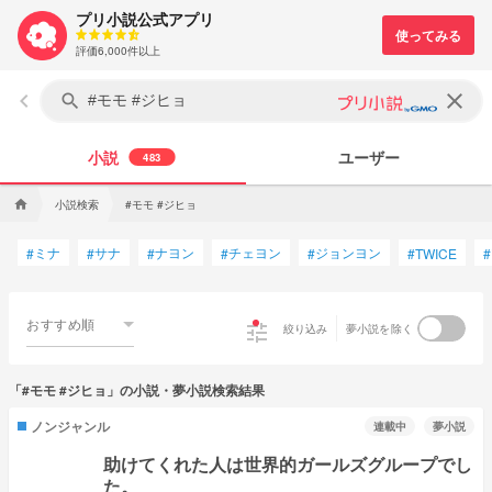
プリ小説公式アプリ
評価6,000件以上
keyboard_arrow_left
clear
search
小説
ユーザー
483
小説検索
#モモ #ジヒョ
home
ミナ
サナ
ナヨン
チェヨン
ジョンヨン
#
#
#
#
#
#
TWICE
#
おすすめ順
tune
絞り込み
夢小説を除く
「#モモ #ジヒョ」の小説・夢小説検索結果
ノンジャンル
連載中
夢小説
助けてくれた人は世界的ガールズグループでし
た。