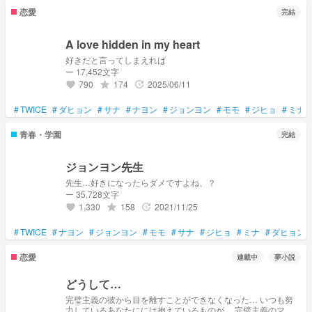
恋愛
完結
A love hidden in my heart
好きだと言ってしまえれば
ー 17,452文字
790
174
2025/06/11
grade
update
favorite
#
TWICE
#
ダヒョン
#
サナ
#
ナヨン
#
ジョンヨン
#
モモ
#
ジヒョ
#
ミナ
青春・学園
完結
ジョンヨン先生
先生…好きになったらダメですよね、？
ー 35,728文字
1,330
158
2021/11/25
grade
update
favorite
#
TWICE
#
ナヨン
#
ジョンヨン
#
モモ
#
サナ
#
ジヒョ
#
ミナ
#
ダヒョン
恋愛
連載中
夢小説
どうして…
完璧主義の彼から目を離すことができなくなった… いつも努
力しているあなたにには抱えているものが… 完璧主義のマネ