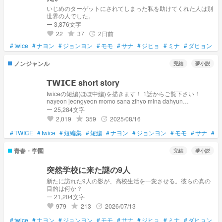
いじめのターゲットにされてしまった私を助けてくれた人は別
世界の人でした。
ー 3,876文字
22
37
2日前
grade
update
favorite
#
twice
#
ナヨン
#
ジョンヨン
#
モモ
#
サナ
#
ジヒョ
#
ミナ
#
ダヒョン
#
ノンジャンル
完結
夢小説
𝗧𝗪𝗜𝗖𝗘 short story
twiceの短編(ほぼ中編)を描きます！ 1話からご覧下さい！
nayeon jeongyeon momo sana zihyo mina dahyun
𝖢𝗁𝖺𝖾𝗒𝗈𝗎𝗇𝗀 tzuyu reader⇽夢主 小説を読む前にこちらをご覧
ー 25,284文字
下さい🙇‍♀️
2,019
359
2025/08/16
grade
update
favorite
⇒https://novel.prcm.jp/novel/QXmnF7Mi2nnPoKo3hll8 更新頻
度･･･週1~3 基本は1
#
TWICE
#
twice
#
短編集
#
短編
#
ナヨン
#
ジョンヨン
#
モモ
#
サナ
#
ジ
青春・学園
完結
夢小説
突然学校に来た謎の9人
新たに訪れた9人の影が、高校生活を一変させる。彼らの真の
目的は何か？
ー 21,204文字
979
213
2026/07/13
grade
update
favorite
#
twice
#
ナヨン
#
ジョンヨン
#
モモ
#
サナ
#
ジヒョ
#
ミナ
#
ダヒョン
#