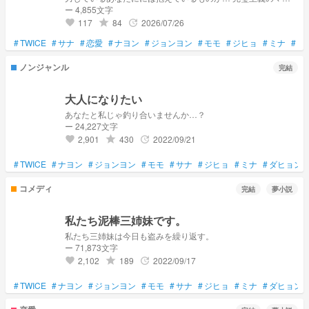
ージャーとTWICEサナちゃんとの恋愛小説です。
ー 4,855文字
117
84
2026/07/26
grade
update
favorite
#
TWICE
#
サナ
#
恋愛
#
ナヨン
#
ジョンヨン
#
モモ
#
ジヒョ
#
ミナ
#
ダ
ノンジャンル
完結
大人になりたい
あなたと私じゃ釣り合いませんか…？
ー 24,227文字
2,901
430
2022/09/21
grade
update
favorite
#
TWICE
#
ナヨン
#
ジョンヨン
#
モモ
#
サナ
#
ジヒョ
#
ミナ
#
ダヒョン
コメディ
完結
夢小説
私たち泥棒三姉妹です。
私たち三姉妹は今日も盗みを繰り返す。
ー 71,873文字
2,102
189
2022/09/17
grade
update
favorite
#
TWICE
#
ナヨン
#
ジョンヨン
#
モモ
#
サナ
#
ジヒョ
#
ミナ
#
ダヒョン