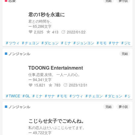
恋愛
完結
夢小説
君の1秒を永遠に
君との時間を、
ー 65,286文字
2,025
413
2022/01/22
grade
update
favorite
#
ツウィ
#
チェヨン
#
ダヒョン
#
ミナ
#
ジョンヨン
#
モモ
#
サナ
#
ジヒョ
ノンジャンル
完結
TDOONG Entertainment
仕事,恋愛,友情。 一人一人の心。
ー 94,341文字
15,821
783
2023/12/31
grade
update
favorite
#
TWICE
#
GL
#
ミナ
#
サナ
#
モモ
#
ツウィ
#
チェヨン
#
ダヒョン
#
ジヒ
ノンジャンル
完結
夢小説
こじらせ女子でごめんね。
私の恋人はだいぶこじらせてます。
ー 49,722文字