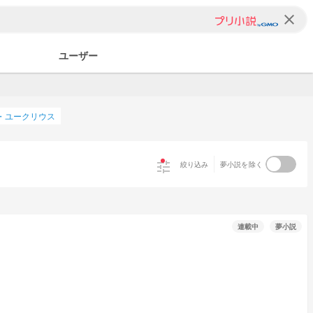
clear
ユーザー
・ユークリウス
tune
絞り込み
夢小説を除く
連載中
夢小説