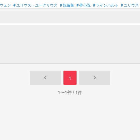
ウェン
#
ユリウス・ユークリウス
#
短編集
#
夢小説
#
ラインハルト
#
ユリウス
keyboard_arrow_left
keyboard_arrow_right
1
1〜1件 /
1件