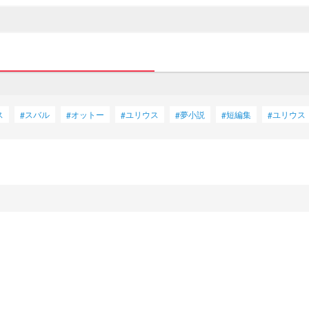
ス
スバル
オットー
ユリウス
夢小説
短編集
ユリウス
#
#
#
#
#
#