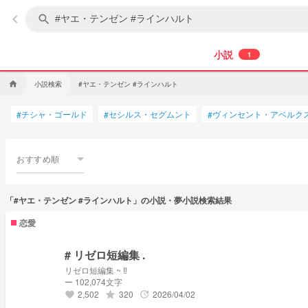
keyboard_arrow_left
search
小説
1
小説検索
#ヤエ・テンゼン #ラインハルト
home
チシャ・ゴールド
セシルス・セグムント
ヴィンセント・アベルク
#
#
#
おすすめ順
「#ヤエ・テンゼン #ラインハルト」の小説・夢小説検索結果
恋愛
# リゼロ短編集 .
リゼロ短編集 ~ ‼️
ー 102,074文字
2,502
320
2026/04/02
grade
update
favorite