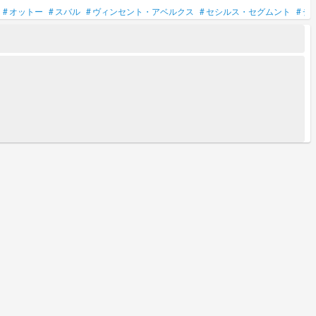
#
オットー
#
スバル
#
ヴィンセント・アベルクス
#
セシルス・セグムント
#
チ