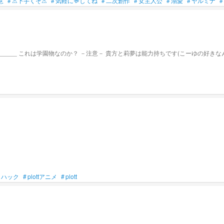
意
#
⚠下手くそ⚠
#
気軽に💬してね
#
二次創作
#
女主人公
#
溺愛
#
ヤルミナ
#
学校で虐められていた貴方と姉の莉夢(オリ)｡ そこで出会ったのは_____ これは学園物なのか？ －注意－ 貴方と莉夢は
。
ハック
#
plottアニメ
#
plott