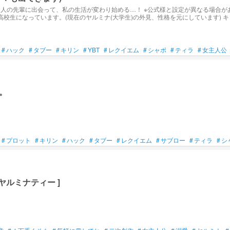
設定が異なる場合があります。 ヤルミナの3人は1話から出てきますが、YBTの3人はかなり後に登場
なが高校生になっています。(現在のヤルミナ(大学生)の外見、性格を元にしています)
春・学園にしていますが、そこまで青春！！って感じじゃないと思います。 自分は小説初心者なので誤字脱字やキ
#
ハック
#
タブー
#
キリン
#
YBT
#
レクイエム
#
シャボ
#
ティラ
#
女主人公
。
#
プロット
#
キリン
#
ハック
#
タブー
#
レクイエム
#
サブロー
#
ティラ
#
シ
 ー . ❧ [ 秘密結社ヤルミナティー ]