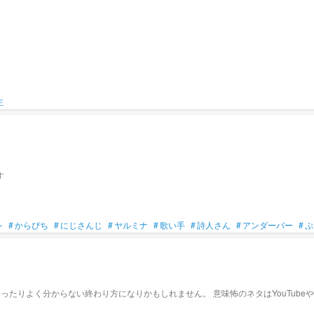
主
す
レ
#
からぴち
#
にじさんじ
#
ヤルミナ
#
歌い手
#
詩人さん
#
アンダーバー
#
ぷ
たりよく分からない終わり方になりかもしれません。 意味怖のネタはYouTube