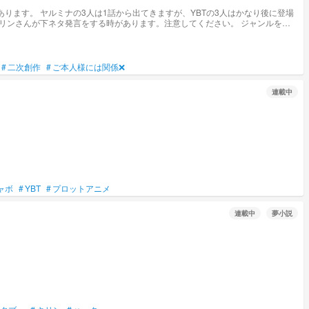
 キリンさんが下ネタ発言をする時があります。注意してください。 ジャンルを青
ャラ崩壊等至らぬ点もあると思います。それでも良いよって方は是非読んでみてください！
#
二次創作
#
ご本人様には関係❌
連載中
ャボ
#
YBT
#
プロットアニメ
連載中
夢小説