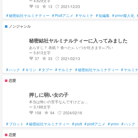
ー 4,629文字
10
13
2021/12/23
grade
update
favorite
#
秘密結社ヤルミナティー
#
Plottアニメ
#
ヤルミナ
#
短編集
#
yrmn擬人化
ノンジャンル
秘密結社ヤルミナルティーに入ってみました
あらすじ？ 表紙？ 食べた← いつか吐きます←汚い
ー 5,613文字
37
33
2021/02/13
grade
update
favorite
#
ハック
#
キリン
#
タブー
#
ヤルミナ
#
秘密結社ヤルミナティー
#
ヤルミ
恋愛
押しに弱い女の子
本当は怖いの苦手なんですけどぉ…
ー 3,188文字
158
94
2024/02/16
grade
update
favorite
#
プロット
#
秘密結社ヤルミナティー
#
plott
#
plottアニメ
#
yrmn
#
ハック
恋愛