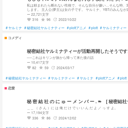
私は頼まれたら断れない性格で、そんな自分が嫌い…そんな時、3人の先輩に出会って、私の生活が変わり始める…！ ※公式様と
します。 主人公(夢主)は女の子です。 ヤルミナ、YBTのみん
ー 22,721文字
316
96
2022/10/22
grade
update
favorite
#
ヤルミナ
#
秘密結社ヤルミナティー
#
plottアニメ
#
plott
#
ヤルミナティー
コメディ
秘密結社ヤルミナティーが活動再開したそうです
──これはキリンが旅から帰って来た後の話
ー 10,417文字
82
59
2024/03/17
grade
update
favorite
#
秘密結社ヤルミナティー
#
ヤルミナティー
#
ヤルミナ
#
plottアニメ
#
plott
恋愛
秘 密 結 社 の に ゅ ー メ ン バ
＿＿ （ さ ん ）に は 俺 だ け で い い ん だ よ ／ っ す よ。
ー 17,194文字
336
86
2024/12/02
grade
update
favorite