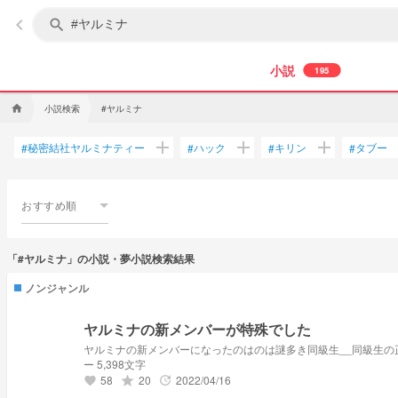
keyboard_arrow_left
search
小説
195
小説検索
#ヤルミナ
home
add
add
add
秘密結社ヤルミナティー
ハック
キリン
タブー
#
#
#
#
おすすめ順
「#ヤルミナ」の小説・夢小説検索結果
ノンジャンル
ヤルミナの新メンバーが特殊でした
ー 5,398文字
58
20
2022/04/16
grade
update
favorite