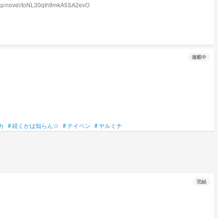
/toNL30qIh9mkA5SA2evO
連載中
カ
#
続くかは知らん☆
#
テイペン
#
ヤルミナ
完結