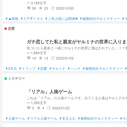
ー 3,185文字
59
23
2025/10/30
grade
update
favorite
#
🐢投稿
#
⚠下手くそ⚠
#
ご本人様には関係❌
#
秘密結社ヤルミナティー
#
恋愛
ガチ恋してた私と親友がヤルミナの世界に入りま
気づいたら親友と一緒にヤルミナの世界に飛ばされていた…！？
ー 1,984文字
14
13
2022/01/02
grade
update
favorite
#
2次元
#
トリップ
#
恋愛
#
ヤルミナ
#
ハック
#
秘密結社ヤルミナティー
#
ミステリー
「リアル」人狼ゲーム
これは「リアル」の人狼ゲームです。出てくる人達はヤルミナの
ー 1,266文字
3
4
2023/01/22
grade
update
favorite
#
人狼ゲーム
#
リアル人狼ゲーム
#
女主人公
#
秘密結社ヤルミナティー
#
ヤ