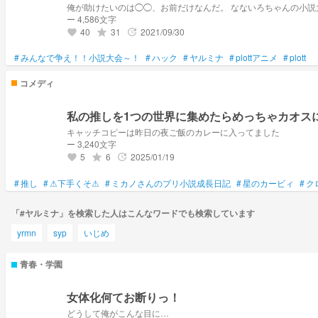
俺が助けたいのは◯◯、お前だけなんだ。 なないろちゃんの小説大会へのエントリー
ー 4,586文字
40
31
2021/09/30
grade
update
favorite
#
みんなで争え！！小説大会～！
#
ハック
#
ヤルミナ
#
plottアニメ
#
plott
コメディ
私の推しを1つの世界に集めたらめっちゃカオスに
キャッチコピーは昨日の夜ご飯のカレーに入ってました
ー 3,240文字
5
6
2025/01/19
grade
update
favorite
#
推し
#
⚠下手くそ⚠
#
ミカノさんのプリ小説成長日記
#
星のカービィ
#
ク
「#ヤルミナ」を検索した人はこんなワードでも検索しています
yrmn
syp
いじめ
青春・学園
女体化何てお断りっ！
どうして俺がこんな目に…