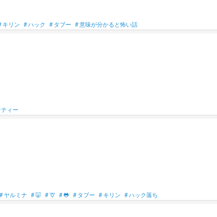
#
キリン
#
ハック
#
タブー
#
意味が分かると怖い話
ナティー
#
ヤルミナ
#
🐷
#
🦒
#
🐸
#
タブー
#
キリン
#
ハック落ち