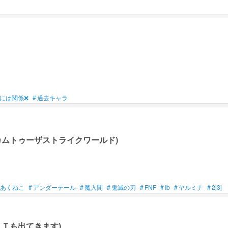
には関係❌
#
過去キャラ
カムトゥーザストライクワールド)
あくねこ
#
アンダーテール
#
魔入間
#
鬼滅の刃
#
FNF
#
Ib
#
ヤルミナ
#
2j3j
Ｔも出てきます)