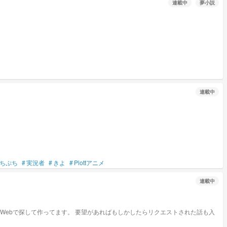
連載中
夢小説
連載中
ちぷち
#
実況者
#
きよ
#
Plottアニメ
連載中
やWebで探して作ってます。 要望があればもしかしたらリクエストされた話も入