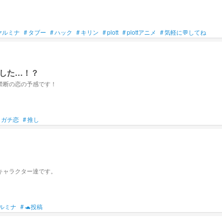
ヤルミナ
#
タブー
#
ハック
#
キリン
#
plott
#
plottアニメ
#
気軽に💬してね
した…！？
禁断の恋の予感です！
ガチ恋
#
推し
キャラクター達です。
ルミナ
#
🐢投稿