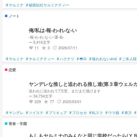
#
ヤルミナ
#
秘密結社ヤルミナティー
ノート
俺/私は-報-わ-れ-な-い
-報-わ-れ-な-い-運-命-
ー 5,416文字
11
3
2026/07/11
grade
update
favorite
#
ヤルミナ
#
ヤルミナティー
#
ハクナツ
#
🐸🌻
#
報われないend
#
ご本人様
恋愛
ヤンデレな推しと追われる推し達(第３章ウェル
追われに追われて7万里、まだまだ逃げます
ー 34,734文字
229
77
2025/03/01
grade
update
favorite
#
ヤンデレ
#
ツイステ
#
プリキュア
#
プロセカ
#
転スラ
#
ウマ娘
#
東方
#
青春・学園
もしもヤルミナのみんなと同じ学校だったら(ＹＢ