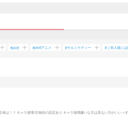
add
add
add
add
plottアニメ
ヤルミナティー
ご本人様には
#
plott
#
#
#