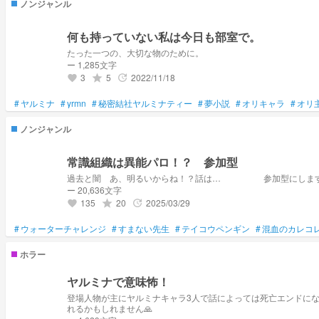
ノンジャンル
何も持っていない私は今日も部室で。
たった一つの、大切な物のために。
ー 1,285文字
3
5
2022/11/18
grade
update
favorite
#
ヤルミナ
#
yrmn
#
秘密結社ヤルミナティー
#
夢小説
#
オリキャラ
#
オリ
ノンジャンル
常識組織は異能パロ！？ 参加型
過去と闇 あ、明るいからね！？話は… 参加型にしま
ー 20,636文字
135
20
2025/03/29
grade
update
favorite
#
ウォーターチャレンジ
#
すまない先生
#
テイコウペンギン
#
混血のカレコ
ホラー
ヤルミナで意味怖！
登場人物が主にヤルミナキャラ3人で話によっては死亡エンドになっ
れるかもしれません🙏