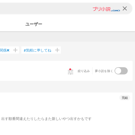
clear
ユーザー
add
add
関係❌
気軽に💬してね
#
tune
絞り込み
夢小説を除く
完結
ヤルミナの新メンバーになったのはのは謎多き同級生__同級生の正体は！？ キャラ崩壊/主独自の設定あり キャラ崩壊嫌いな方は見ない方がいいっす 出す順番間違えたりしたらまた新しいやつ出すかもです