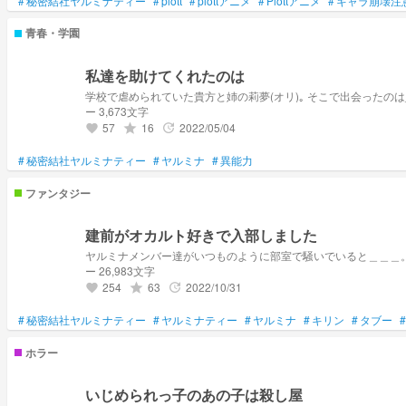
#
秘密結社ヤルミナティー
#
plott
#
plottアニメ
#
Plottアニメ
#
キャラ崩壊注
青春・学園
私達を助けてくれたのは
ー 3,673文字
57
16
2022/05/04
grade
update
favorite
#
秘密結社ヤルミナティー
#
ヤルミナ
#
異能力
ファンタジー
建前がオカルト好きで入部しました
ヤルミナメンバー達がいつものように部室で騒いでいると＿＿＿
ー 26,983文字
254
63
2022/10/31
grade
update
favorite
#
秘密結社ヤルミナティー
#
ヤルミナティー
#
ヤルミナ
#
キリン
#
タブー
#
ホラー
いじめられっ子のあの子は殺し屋