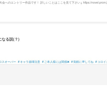
作品です！ 詳しいことはここを見て下さい↓ https://novel.prcm.jp/novel
なる説(？)
ロスオーバー
#
キャラ崩壊注意
#
ご本人様には関係❌
#
気軽に💬してね
#
コロイ