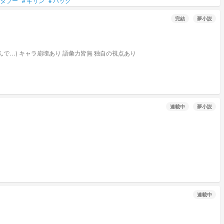
タブー
#
キリン
#
ハック
完結
夢小説
能力持ちです(こーゆの好きなんで…) キャラ崩壊あり 語彙力皆無 独自の視点あり
連載中
夢小説
連載中