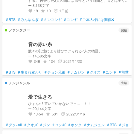
する。 再会した2人の間には15年という時間と、昔とは全く違
う今があった。 それでも―― 初恋の相手は、もう一度出会っ
ー 8,138文字
てもやっぱり初恋の相手だった。 心の中にしまっていた想
19
10
1日前
grade
update
favorite
いが静かに溢れ出し、初恋の続きが始まる。 ⭐︎不定期更新予定
です⭐︎
#
BTS
#
みんゆんぎ
#
ミンユンギ
#
ユンギ
#
ご本人様には関係❌
ファンタジー
完結
音の赤い糸
数々の記憶により結びつけられる7人の物語。
ー 14,585文字
346
134
2021/11/23
grade
update
favorite
#
BTS
#
生まれ変わり
#
チョン兄弟
#
ナムジン
#
クオズ
#
ユンギ
#
前世
#
ノンジャンル
完結
愛で生きる
ひょんｯ！置いていかないでっ…！！！
ー 20,144文字
1,454
531
2022/01/16
grade
update
favorite
#
グク×all
#
クオズ
#
ジン
#
ユンギ
#
ホソク
#
ナムジュン
#
BTS
#
ジョン