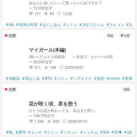
あなたに会いたいって思っちゃだめですか？
ー 13,032文字
151
43
1日前
grade
update
favorite
#
bts
#
防弾少年団
#
ぱくじみん
#
ジミン
#
きむてひょん
#
テヒョン
#
みん
恋愛
完結
夢小説
マイガール(本編)
JM×ヘアメイク幼馴染 —生涯で、ただ一つの恋
ー 36,597文字
211
168
2025/02/07
grade
update
favorite
#
幼馴染
#
幼なじみ
#
BTS
#
ジミン
#
ヘアメイク
#
妄想
#
nmmn
#
防弾
#
恋愛
完結
花が咲く頃、君を想う
ひとつの恋が終わっても、花はまだ咲く。
ー 108,759文字
7,546
243
2026/03/13
grade
update
favorite
#
BL
#
BTS
#
ユンギ
#
ジミン
#
ソクジン
#
シュチム
#
SiN
#
🐱🐥
#
🐹🐱