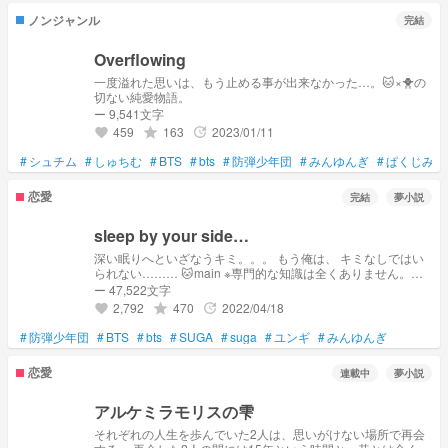
ノンジャンル
完結
Overflowing
一度溢れた思いは、もう止める事が出来なかった…。🐱×🐥の
切ない純愛物語。
ー 9,541文字
459
163
2023/01/11
grade
update
favorite
#
シュチム
#
しゅちむ
#
BTS
#
bts
#
防弾少年団
#
みんゆんぎ
#
ぱくじみん
恋愛
完結
夢小説
sleep by your side…
深い眠りへといざなうキミ。。。 もう俺は、 キミなしではい
られない……… 🐱main ※専門的な知識は全くありません。全
て作り話です！※ ※後日、フォロワー様限定にしますので是非
ー 47,522文字
フォローよろしくお願いします。※
2,792
470
2022/04/18
grade
update
favorite
#
防弾少年団
#
BTS
#
bts
#
SUGA
#
suga
#
ユンギ
#
みんゆんぎ
恋愛
連載中
夢小説
アルケミラモリスの雫
それぞれの人生を歩んでいた2人は、思いがけない場所で再会