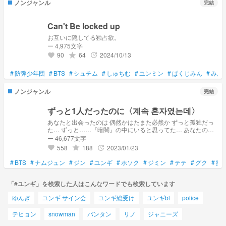
ノンジャンル
完結
Can't Be locked up
お互いに隠してる独占欲。
ー 4,975文字
90
64
2024/10/13
grade
update
favorite
#
防弾少年団
#
BTS
#
シュチム
#
しゅちむ
#
ユンミン
#
ぱくじみん
#
みん
ノンジャンル
完結
ずっと1人だったのに〈계속 혼자였는데〉
あなたと出会ったのは 偶然かはたまた必然か ずっと孤独だっ
た… ずっと……『暗闇』の中にいると思ってた… あなたの
『笑顔』そして………… 『優しさ』に触れるまでは……。
ー 46,677文字
558
188
2023/01/23
grade
update
favorite
#
BTS
#
ナムジュン
#
ジン
#
ユンギ
#
ホソク
#
ジミン
#
テテ
#
グク
#
擬
「#ユンギ」を検索した人はこんなワードでも検索しています
ゆんぎ
ユンギ サイン会
ユンギ総受け
ユンギbl
police
テヒョン
snowman
バンタン
リノ
ジャニーズ