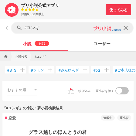
プリ小説公式アプリ
評価6,000件以上
keyboard_arrow_left
clear
search
小説
ユーザー
1476
小説検索
#ユンギ
home
add
add
add
add
ジミン
みんゆんぎ
ご本人様に
#
BTS
#
#
#
bts
#
おすすめ順
tune
絞り込み
夢小説を除く
「#ユンギ」の小説・夢小説検索結果
恋愛
連載中
夢小説
グラス越しのほんとうの君