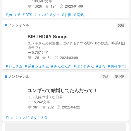
別れもくる。 なんだかキャラが同じようになってる…気がす
ー 193,607文字
る……な。
1,626
194
2023/01/09
grade
update
favorite
#
姉
#
弟
#
BTS
#
ユンギ
#
グク
#
仲間
#
病気
ノンジャンル
完結
BIRTHDAY Songs
ユンギさんのお誕生日にやきもきする🐱✕🐥の物語。時系列は
適当です。
ー 5,767文字
128
61
2024/03/09
grade
update
favorite
#
シュチム
#
🐱🐥シュチム
#
みんゆんぎ
#
ぱくじみん
#
BTS
#
防弾少年団
ノンジャンル
完結
夢小説
ユンギって結婚してたんだって！
ミン夫婦の甘々な日常
ー 15,242文字
381
202
2022/04/22
grade
update
favorite
#
bts
#
ユンギ
#
女主人公