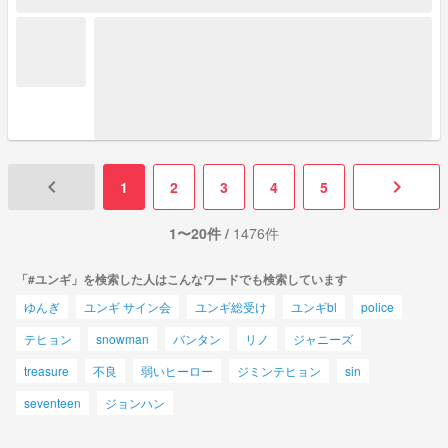
keyboard_arrow_left
keyboard_arrow_right
1
2
3
4
5
1〜20件 /
1476件
「#ユンギ」を検索した人はこんなワードでも検索しています
ゆんぎ
ユンギ サイン会
ユンギ総受け
ユンギbl
police
テヒョン
snowman
バンタン
リノ
ジャニーズ
treasure
不良
弱いヒーロー
ジミンテヒョン
sin
seventeen
ジョンハン