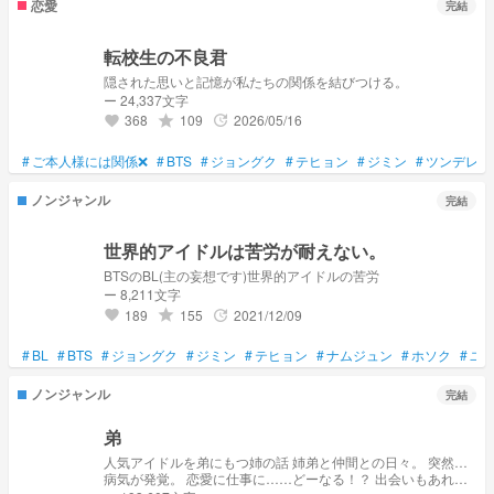
恋愛
完結
転校生の不良君
隠された思いと記憶が私たちの関係を結びつける。
ー 24,337文字
368
109
2026/05/16
grade
update
favorite
#
ご本人様には関係❌
#
BTS
#
ジョングク
#
テヒョン
#
ジミン
#
ツンデレ
ノンジャンル
完結
世界的アイドルは苦労が耐えない。
BTSのBL(主の妄想です)世界的アイドルの苦労
ー 8,211文字
189
155
2021/12/09
grade
update
favorite
#
BL
#
BTS
#
ジョングク
#
ジミン
#
テヒョン
#
ナムジュン
#
ホソク
#
ユ
ノンジャンル
完結
弟
人気アイドルを弟にもつ姉の話 姉弟と仲間との日々。 突然…
病気が発覚。 恋愛に仕事に……どーなる！？ 出会いもあれば