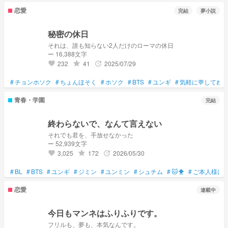
恋愛
完結
夢小説
秘密の休日
それは、誰も知らない2人だけのローマの休日
ー 16,388文字
232
41
2025/07/29
grade
update
favorite
#
チョンホソク
#
ちょんほそく
#
ホソク
#
BTS
#
ユンギ
#
気軽に💬してね
青春・学園
完結
終わらないで、なんて言えない
それでも君を、手放せなかった
ー 52,939文字
3,025
172
2026/05/30
grade
update
favorite
#
BL
#
BTS
#
ユンギ
#
ジミン
#
ユンミン
#
シュチム
#
🐱🐥
#
ご本人様に
恋愛
連載中
今日もマンネはふりふりです。
フリルも、夢も、本気なんです。