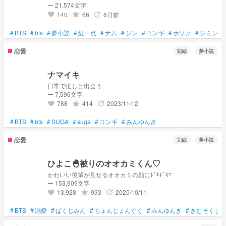
ー 21,574文字
140
66
6日前
grade
update
favorite
#
BTS
#
bts
#
夢小説
#
紅一点
#
ナム
#
ジン
#
ユンギ
#
ホソク
#
ジミン
#
恋愛
完結
夢小説
ナマイキ
日常で推しと出会う
ー 7,596文字
788
414
2023/11/12
grade
update
favorite
#
BTS
#
bts
#
SUGA
#
suga
#
ユンギ
#
みんゆんぎ
恋愛
完結
夢小説
ひよこ🐣被りのオオカミくん♡
かわいい後輩が見せるオオカミの顔にﾄﾞｷﾄﾞｷ♡
ー 153,909文字
13,928
933
2025/10/11
grade
update
favorite
#
BTS
#
溺愛
#
ぱくじみん
#
ちょんじょんぐく
#
みんゆんぎ
#
きむそくじ