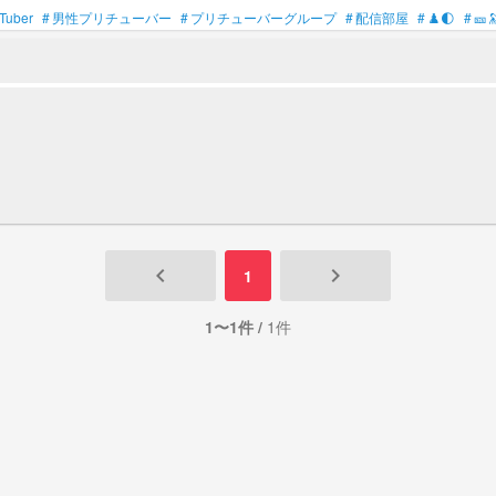
uber
#
男性プリチューバー
#
プリチューバーグループ
#
配信部屋
#
♟️🌓
#
🎫
keyboard_arrow_left
keyboard_arrow_right
1
1〜1件 /
1件