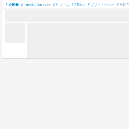
#
🥀🎹🌑
#
Lycoris×Arcanum
#
リコアル
#
PTuber
#
プリチューバー
#
男性PT