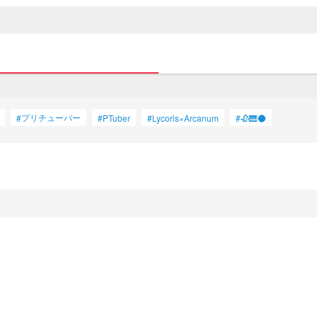
プリチューバー
#
#
PTuber
#
Lycoris×Arcanum
#
🥀🎹🌑