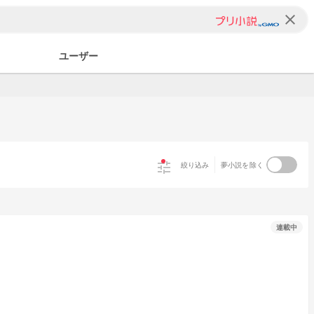
clear
ユーザー
tune
絞り込み
夢小説を除く
連載中