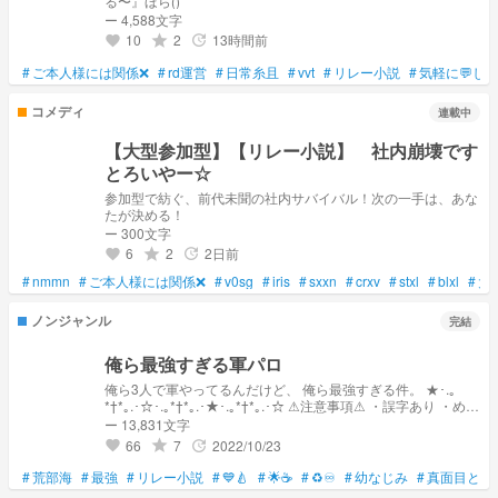
る〜』ほら()
ー 4,588文字
10
2
13時間前
grade
update
favorite
#
ご本人様には関係❌
#
rd運営
#
日常糸且
#
vvt
#
リレー小説
#
気軽に💬し
コメディ
連載中
【大型参加型】【リレー小説】 社内崩壊です
とろいやー☆
参加型で紡ぐ、前代未聞の社内サバイバル！次の一手は、あな
たが決める！
ー 300文字
6
2
2日前
grade
update
favorite
#
nmmn
#
ご本人様には関係❌
#
v0sg
#
iris
#
sxxn
#
crxv
#
stxl
#
blxl
#
大
ノンジャンル
完結
俺ら最強すぎる軍パロ
俺ら3人で軍やってるんだけど、 俺ら最強すぎる件。 ★･.｡
*†*｡.･☆･.｡*†*｡.･★･.｡*†*｡.･☆ ⚠注意事項⚠ ・誤字あり ・めち
ゃくちゃ ・語彙力皆無 ・中の人めちゃくちゃ出ます。 ・なん
ー 13,831文字
でも許せる方のみご飯ください← ・ﾊｸｼｮﾝｯ!!!!!!!!ﾍﾟﾔｯﾊﾟｧｯ!!!!!!!!!!!
66
7
2022/10/23
grade
update
favorite
(廻)↑これ好き こちらはリレー小説です。 梨なし▶ベガ▶廻る
の順番でループします。 では荒れた3人(荒部海)の物語へ どう
#
荒部海
#
最強
#
リレー小説
#
💙🍐
#
🌟☕️
#
♻️♾️
#
幼なじみ
#
真面目とわ
ぞご覧下さi…ﾊｸｼｮﾝｯ!!!!!!!!!!!!!!!!ﾌﾞｳｪｲ！