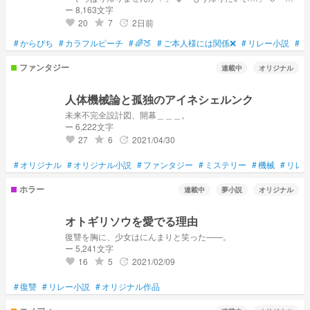
うー？」 ❄️「しょうがないですね！のあさんが帰りたいならる
ー 8,163文字
なも帰りましょう！」 🍗「るなさんも怖いんだね」 🌷「 俺も
20
7
2日前
grade
update
favorite
少し怖いかも」 👓️「なんか、普通と違う雰囲気あるよね」
⚡️「なんやろなぁ、」 🎸「何かとは言えないけど…」 🐑「めっ
#
からぴち
#
カラフルピーチ
#
🌈🍑
#
ご本人様には関係❌
#
リレー小説
#
か
ちゃ嫌な予感するんだよな」 🍫「もう今日は引き返す？」 🦖
「そうしよっか」 なんか違う雰囲気を感じ取る、嫌な予感が
ファンタジー
連載中
オリジナル
する 引き返すことにした 来た道をみんなで歩いて行く 歩いて
いく 歩いていく、 歩いていく、、 歩いていく、、、 🌈🍑「こ
こ、通ったよね？」 何度も歩いても同じところに戻っている
人体機械論と孤独のアイネシェルンク
これはからくり屋敷に閉じ込められたカラフルピーチが協力し
ていく不思議なお話 ここなとのリレー小説です！！
未来不完全設計図、開幕＿＿＿。
ー 6,222文字
27
6
2021/04/30
grade
update
favorite
#
オリジナル
#
オリジナル小説
#
ファンタジー
#
ミステリー
#
機械
#
リレ
ホラー
連載中
夢小説
オリジナル
オトギリソウを愛でる理由
復讐を胸に、少女はにんまりと笑った——。
ー 5,241文字
16
5
2021/02/09
grade
update
favorite
#
復讐
#
リレー小説
#
オリジナル作品