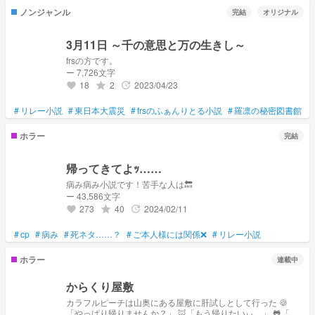
ノンジャンル
完結
オリジナル
3月11日 ～千の意思と万の生きし～
frsの方です。
ー 7,726文字
18
2
2023/04/23
grade
update
favorite
#
リレー小説
#
東日本大震災
#
frsのふぁんりとる小説
#
羅凛の秘密図書館
#
ホラー
完結
帰ってきてよｯ……
病み病み小説です！苦手な人は🔙
ー 43,586文字
273
40
2024/02/11
grade
update
favorite
#
cp
#
病み
#
死ネタ……？
#
ご本人様には関係❌
#
リレー小説
ホラー
連載中
からくり屋敷
カラフルピーチは山奥にある屋敷に肝試しとして行った 🍪
「やっぱり帰りませんか？」 🦊「もう帰りたいぃ…」 🐸「そ