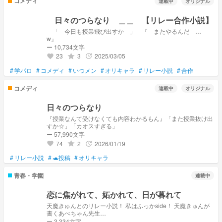
コメディ
連載中
オリジナル
日々のつらなり ＿＿ 【リレー合作小説】
「 今日も授業飛び出すか 」 『 またやるんだ …
w』
ー 10,734文字
23
3
2025/03/05
grade
update
favorite
#
学パロ
#
コメディ
#
いつメン
#
オリキャラ
#
リレー小説
#
合作
コメディ
連載中
オリジナル
日々のつらなり
『授業なんて受けなくても内容わかるもん』「また授業抜け出
すか☆」「カオスすぎる」
ー 57,990文字
74
2
2026/01/19
grade
update
favorite
#
リレー小説
#
🐢投稿
#
オリキャラ
青春・学園
連載中
恋に焦がれて、妬かれて、日が暮れて
天魔きゅんとのリレー小説！ 私はふっかside！ 天魔きゅんが
書くあべちゃん先生
side➛https://novel.prcm.jp/novel/vOFMDr3Ak9aSrdIhXs3i 恋な
ー 3,334文字