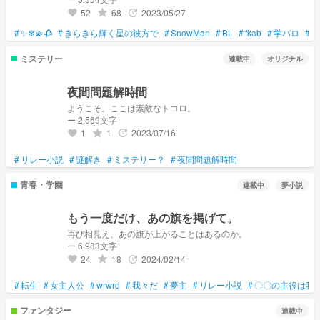
んてしないと思ってた 相手は男だし、何より先生だったから...
52
68
2023/05/27
grade
update
favorite
⚠避ふかあべ、だてなべ、めめこじ、いわさく
#
✨❄💫🥀
#
きらきら輝く星の彼方で
#
SnowMan
#
BL
#
fkab
#
学パロ
#
リ
ミステリー
連載中
オリジナル
夜間問題解時間
ようこそ。ここは素敵なトコロ。
ー 2,569文字
1
1
2023/07/16
grade
update
favorite
#
リレー小説
#
謎解き
#
ミステリー？
#
夜間問題解時間
青春・学園
連載中
夢小説
もう一度だけ、あの旗を掲げて。
再び相見え、あの旗が上がることはあるのか。
ー 6,983文字
24
18
2024/02/14
grade
update
favorite
#
転生
#
女主人公
#
wrwrd
#
我々だ
#
夢主
#
リレー小説
#
〇〇の主役は我
ファンタジー
連載中