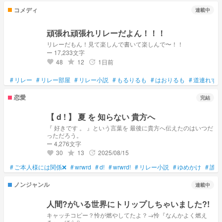
コメディ
連載中
頑張れ頑張れリレーだよん！！！
リレーだもん！見て楽しんで書いて楽しんで〜！！
ー 17,233文字
48
12
1日前
grade
update
favorite
#
リレー
#
リレー部屋
#
リレー小説
#
もるりるも
#
はおりるも
#
道連れす
恋愛
完結
【 d ! 】 夏 を 知らない 貴方へ
『 好きです 。 』という言葉を 最後に貴方へ伝えたのはいつだ
っただろう。
ー 4,276文字
30
13
2025/08/15
grade
update
favorite
#
ご本人様には関係❌
#
wrwrd
#
d!
#
wrwrd!
#
リレー小説
#
ゆめかけ
#
誰か
ノンジャンル
連載中
人間?がいる世界にトリップしちゃいました?!
キャッチコピー？怜が燃やしてたよ？→怜『なんかよく燃え