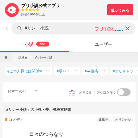
プリ小説公式アプリ
評価6,000件以上
keyboard_arrow_left
clear
search
小説
ユーザー
306
小説検索
#リレー小説
home
add
add
add
ご本人様には関係❌
学パロ
🐢投稿
オリキャラ
#
#
#
#
おすすめ順
tune
絞り込み
夢小説を除く
「#リレー小説」の小説・夢小説検索結果
コメディ
連載中
オリジナル
日々のつらなり