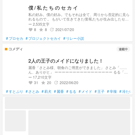
僕 / 私 た ち の セ カ イ
私の好み。僕の好み。でもそれは全て、周りから否定的に見ら
れるもので 。 もがいて生きてきた僕/私たちが生み出したセカ
イとは … リ レ ー 小 説 嶺花
ー 2,535文字
⇸https://novel.prcm.jp/user/9d092c1c98a2b352d9f6011fba15
8
8
2021/07/20
grade
update
favorite
1d7f1c8899e8 愛音
⇸https://novel.prcm.jp/user/0efec26536526d7080788fa4de8fd
#
プロセカ
#
プロジェクトセカイ
#
リレー小説
0dee968aaa6 汐花
⇸https://novel.prcm.jp/user/74db02f30858a7a906a9471547c
コメディ
連載中
b3f51dfebd4df 緑弥
⇸https://novel.prcm.jp/user/bf8c74651d780339131ab3f56663
3abaa9192ad3 注意事項 ご本家様とは全く関係ありません
2人の王子のメイドになりました！
麗香「さとみ様、朝食のご用意ができました」 さとみ「……
ん、ありがと」 ーーーーーーーーーーーーーーーー るる「莉
犬様。朝食のご用意ができましたよ」 莉犬「……ありが
ー 17,210文字
と…」 ーーーーーーーーーーーーーーーー なんか少し冷たい
31
20
2022/06/20
grade
update
favorite
王子のメイドをやることになっちゃいました！？ なぜか王子
がめちゃくちゃ辛辣なんですけど〜〜！？ こんなんでやって
#
すとぷり
#
さとみ
#
莉犬
#
麗香
#
るる
#
メイド
#
王子
#
辛辣
#
冷たい
いけるんでしょうか…！ 麗香とのリレー小説です！ 麗香の方
も是非に見てね〜！