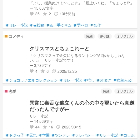
「よし、授業ぬけよ〜っと☆」「屋上いくね」「ちょっと!?」
ー 15,067文字
36
2
13時間前
grade
update
favorite
#
リレー小説
#
🐢投稿
#
⚠下手くそ⚠
#
学パロ
#
合作
コメディ
完結
夢小説
オリジナル
クリスマスとちょこれーと
「クリスマスって金欠になるランキング第2位かもしれな
い…」 リレー小説です！
ー 3,789文字
4
6
2025/12/25
grade
update
favorite
#
ショコラノエルコレクション
#
リレー小説
#
推し
#
オタク
#
女主人公
恋愛
完結
オリジナル
異常に毒舌な遙立くんの心の中を覗いたら真逆
だったんですが←
リレー小説
ー 14,569文字
44
16
2023/03/15
grade
update
favorite
#
ドジっ子
#
元気
#
学園
#
ツンデレ
#
テレパシー
#
リレー小説
#
コラボ小