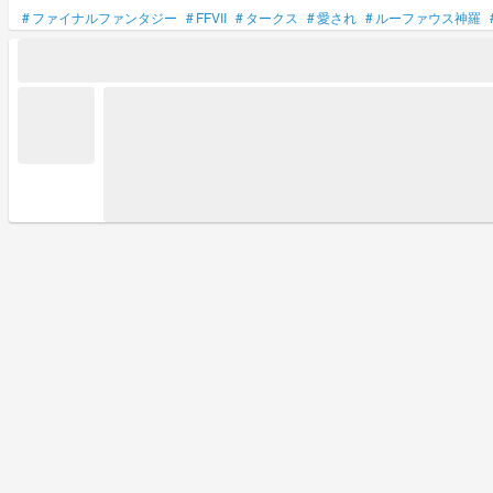
#
ファイナルファンタジー
#
FFVII
#
タークス
#
愛され
#
ルーファウス神羅