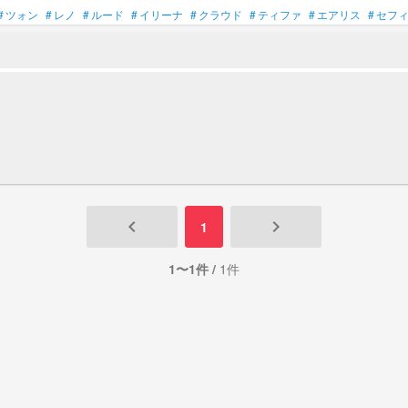
#
ツォン
#
レノ
#
ルード
#
イリーナ
#
クラウド
#
ティファ
#
エアリス
#
セフ
keyboard_arrow_left
keyboard_arrow_right
1
1〜1件 /
1件