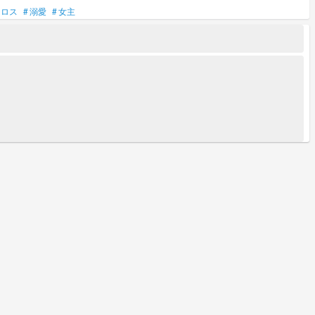
ィロス
#
溺愛
#
女主