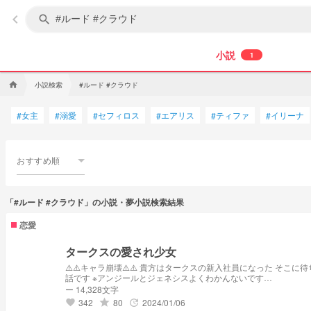
keyboard_arrow_left
search
小説
1
小説検索
#ルード #クラウド
home
女主
溺愛
セフィロス
エアリス
ティファ
イリーナ
#
#
#
#
#
#
おすすめ順
「#ルード #クラウド」の小説・夢小説検索結果
恋愛
タークスの愛され少女
⚠️⚠️キャラ崩壊⚠️⚠️ 貴方はタークスの新入社員になった そこに待ち受けていたのは… 「○○ちゃーん！一緒にこれ食べよ！」 「俺の嫁はいつでも可愛いな」 「お前は私の妻だろ…？」 貴方は皆に愛されちゃったみたいです ほぼ会
話です ※アンジールとジェネシスよくわかんないです…
ー 14,328文字
342
80
2024/01/06
grade
update
favorite