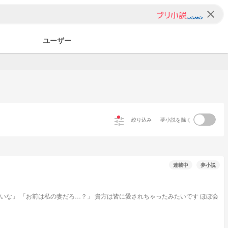
clear
ユーザー
tune
絞り込み
夢小説を除く
連載中
夢小説