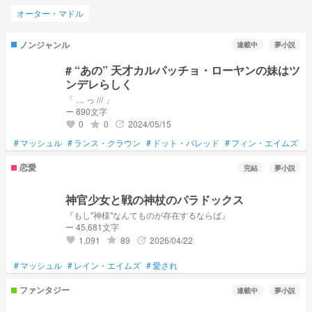
オーター・マドル
ノンジャンル
連載中
夢小説
# “あの” 天才カルパッチョ・ローヤンの妹はツ
ンデレらしく
「 … っ /// 」
ー 890文字
0
0
2024/05/15
grade
update
favorite
#
マッシュル
#
ランス・クラウン
#
ドット・バレッド
#
フィン・エイムズ
#
恋愛
完結
夢小説
神官少女と戦の神杖のパラドックス
『もし"神様"なんてものが存在するならば』
ー 45,681文字
1,091
89
2026/04/22
grade
update
favorite
#
マッシュル
#
レイン・エイムズ
#
愛され
ファンタジー
連載中
夢小説