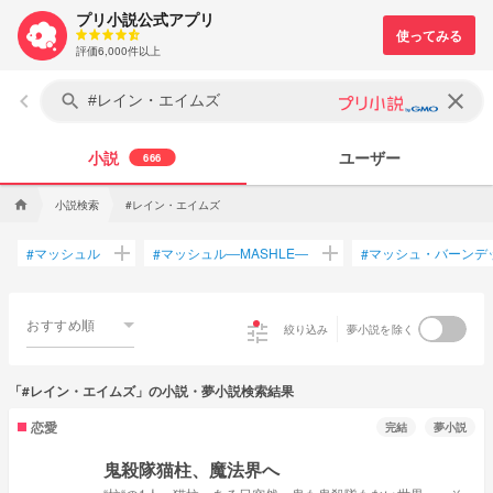
プリ小説公式アプリ
評価6,000件以上
keyboard_arrow_left
clear
search
小説
ユーザー
666
小説検索
#レイン・エイムズ
home
add
add
マッシュル
マッシュル―MASHLE―
マッシュ・バーンデ
#
#
#
おすすめ順
tune
絞り込み
夢小説を除く
「#レイン・エイムズ」の小説・夢小説検索結果
恋愛
完結
夢小説
鬼殺隊猫柱、魔法界へ