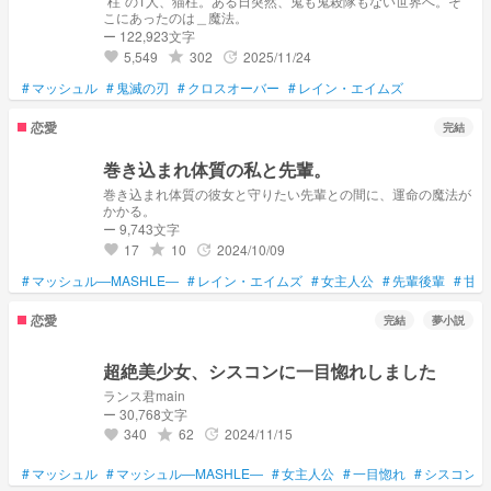
“柱“の1人、猫柱。ある日突然、鬼も鬼殺隊もない世界へ。そ
こにあったのは＿魔法。
ー 122,923文字
5,549
302
2025/11/24
grade
update
favorite
#
マッシュル
#
鬼滅の刃
#
クロスオーバー
#
レイン・エイムズ
恋愛
完結
巻き込まれ体質の私と先輩。
巻き込まれ体質の彼女と守りたい先輩との間に、運命の魔法が
かかる。
ー 9,743文字
17
10
2024/10/09
grade
update
favorite
#
マッシュル―MASHLE―
#
レイン・エイムズ
#
女主人公
#
先輩後輩
#
甘々
恋愛
完結
夢小説
超絶美少女、シスコンに一目惚れしました
ランス君main
ー 30,768文字
340
62
2024/11/15
grade
update
favorite
#
マッシュル
#
マッシュル―MASHLE―
#
女主人公
#
一目惚れ
#
シスコン