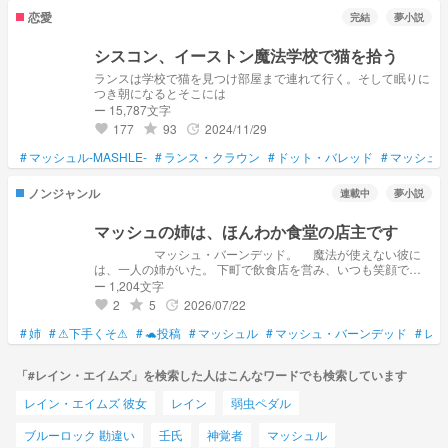
恋愛
完結
夢小説
シスコン、イーストン魔法学校で猫を拾う
ランスは学校で猫を見つけ部屋まで連れて行く。そして眠りに
つき朝になるとそこには
ー 15,787文字
177
93
2024/11/29
grade
update
favorite
#
マッシュル-MASHLE-
#
ランス・クラウン
#
ドット・バレッド
#
マッシュ
ノンジャンル
連載中
夢小説
マッシュの姉は、ほんわか食堂の店主です
マッシュ・バーンデッド。 魔法が使えない彼に
は、一人の姉がいた。 下町で飲食店を営み、いつも笑顔で人
を迎える優しい姉。 ……そう、普通の姉であ
ー 1,204文字
る。 たぶん。
2
5
2026/07/22
grade
update
favorite
#
姉
#
⚠下手くそ⚠
#
🐢投稿
#
マッシュル
#
マッシュ・バーンデッド
#
レイ
「#レイン・エイムズ」を検索した人はこんなワードでも検索しています
レイン・エイムズ 彼女
レイン
弱虫ペダル
ブルーロック 勘違い
壬氏
神覚者
マッシュル