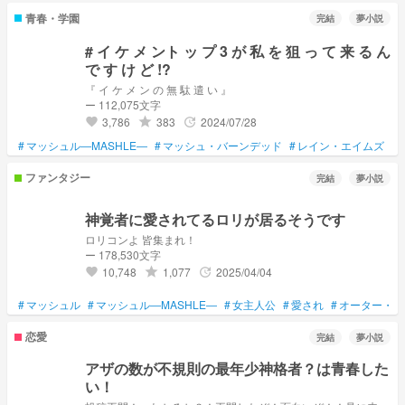
青春・学園
完結
夢小説
# イ ケ メ ント ッ プ 3 が 私 を 狙 っ て 来 る ん
で す け ど !?
『 イ ケ メ ン の 無 駄 遣 い 』
ー 112,075文字
3,786
383
2024/07/28
grade
update
favorite
#
マッシュル―MASHLE―
#
マッシュ・バーンデッド
#
レイン・エイムズ
#
ファンタジー
完結
夢小説
神覚者に愛されてるロリが居るそうです
ロリコンよ 皆集まれ！
ー 178,530文字
10,748
1,077
2025/04/04
grade
update
favorite
#
マッシュル
#
マッシュル―MASHLE―
#
女主人公
#
愛され
#
オーター・マ
恋愛
完結
夢小説
アザの数が不規則の最年少神格者？は青春した
い！