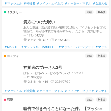
#
マッシュル
#
神格者
#
レイン・エイムズ
#
オーター・マドル
#
女主人公
#
ミステリー
完結
夢小説
貴方につけた呪い
あんな場所、君が居て良い場所では無い。 ‪”‬イノセントゼロ‪”‬の
場所に。 私が必ず貴方を逃がすから。 だから、貴方は幸せに
なってね。 題名を変更させていただきました。 2025/01/05 ︰
ー 183,404文字
ハート1000突破 誠にありがとうございます🙇 2025/04/02 ：
2,712
407
2025/04/02
grade
update
favorite
ハート1600突破 誠にありがとうございます🙇 こちらの話は完
結しました。誠にありがとうございました。
#
MASHLE
#
マッシュル―MASHLE―
#
マッシュ・バーンデッド
#
マッシュ
コメディ
完結
夢小説
神覚者のプiーさん2号
はちっ…はちみっ…はみちつっハチミツｩｩｩ！
ー 20,389文字
2,316
416
2024/07/30
grade
update
favorite
#
マッシュル
#
神覚者
#
オーター・マドル
#
ソフィナ・ブリビア
#
レナトス
恋愛
完結
夢小説
嘘告で付き合うことになった件。【マッシュ