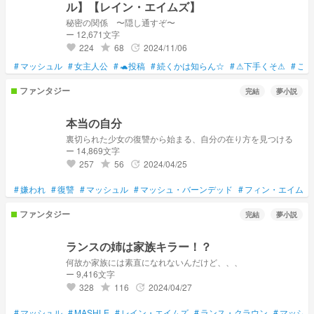
ル】【レイン・エイムズ】
秘密の関係 〜隠し通すぞ〜
ー 12,671文字
224
68
2024/11/06
grade
update
favorite
#
マッシュル
#
女主人公
#
🐢投稿
#
続くかは知らん☆
#
⚠下手くそ⚠
#
ご本
ファンタジー
完結
夢小説
本当の自分
裏切られた少女の復讐から始まる、自分の在り方を見つける
ー 14,869文字
257
56
2024/04/25
grade
update
favorite
#
嫌われ
#
復讐
#
マッシュル
#
マッシュ・バーンデッド
#
フィン・エイムズ
ファンタジー
完結
夢小説
ランスの姉は家族キラー！？
何故か家族には素直になれないんだけど、、、
ー 9,416文字
328
116
2024/04/27
grade
update
favorite
#
マッシュル
#
MASHLE
#
レイン・エイムズ
#
ランス・クラウン
#
マッシュ