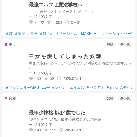
最強エルフは魔法学校へ
『 暇だしとりまイーストン行こ 』
ー 48,403文字
8,222
1,808
3日前
grade
update
favorite
#
姉
#
魔法
#
最強
#
愛され
#
マッシュル―MASHLE―
#
マッシュ・バーン
ホラー
完結
夢小説
王 女 を 愛 し て し ま っ た 奴 隷
生まれ変わったら、どうかあなたと対等な存在になれますよう
に。
ー 12,750文字
230
52
2025/04/21
grade
update
favorite
#
マッシュル―MASHLE―
#
レイン・エイムズ
#
パロディ
#
shifonの夢小
恋愛
完結
夢小説
最年少神格者は4歳でした
16年生きても4歳。最年少神格者の恋の物語。
ー 42,102文字
498
115
2024/04/16
grade
update
favorite