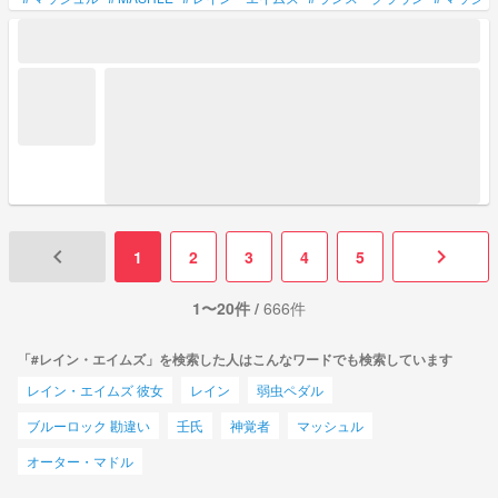
keyboard_arrow_left
keyboard_arrow_right
1
2
3
4
5
1〜20件 /
666件
「#レイン・エイムズ」を検索した人はこんなワードでも検索しています
レイン・エイムズ 彼女
レイン
弱虫ペダル
ブルーロック 勘違い
壬氏
神覚者
マッシュル
オーター・マドル