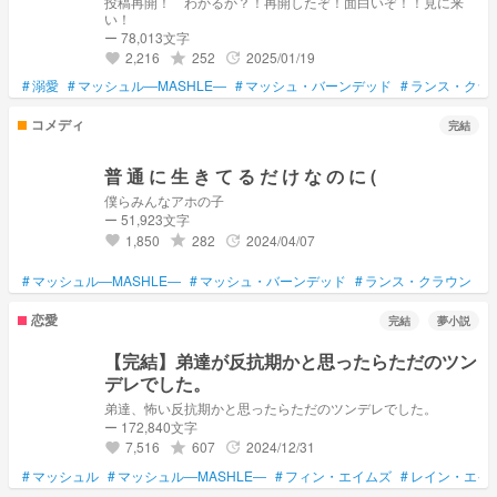
投稿再開！ わかるか？！再開したぞ！面白いぞ！！見に来
い！
ー 78,013文字
2,216
252
2025/01/19
grade
update
favorite
#
溺愛
#
マッシュル―MASHLE―
#
マッシュ・バーンデッド
#
ランス・クラ
コメディ
完結
普 通 に 生 き て る だ け な の に (
僕らみんなアホの子
ー 51,923文字
1,850
282
2024/04/07
grade
update
favorite
#
マッシュル―MASHLE―
#
マッシュ・バーンデッド
#
ランス・クラウン
#
恋愛
完結
夢小説
【完結】弟達が反抗期かと思ったらただのツン
デレでした。
弟達、怖い反抗期かと思ったらただのツンデレでした。
ー 172,840文字
7,516
607
2024/12/31
grade
update
favorite
#
マッシュル
#
マッシュル―MASHLE―
#
フィン・エイムズ
#
レイン・エイ