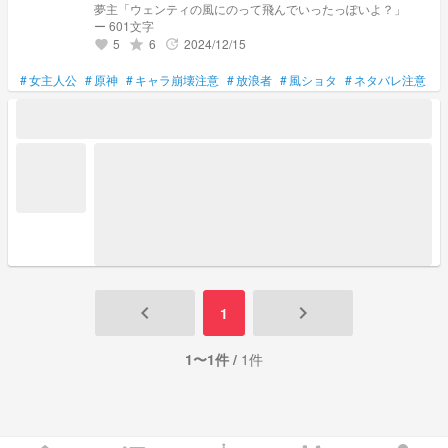
夢主「ウェンティの風にのって飛んでいったっぽいよ？」
ー 601文字
5
6
2024/12/15
grade
update
favorite
#
女主人公
#
原神
#
キャラ崩壊注意
#
放浪者
#
風ショタ
#
ネタバレ注意
#
keyboard_arrow_left
keyboard_arrow_right
1
1〜1件 /
1件