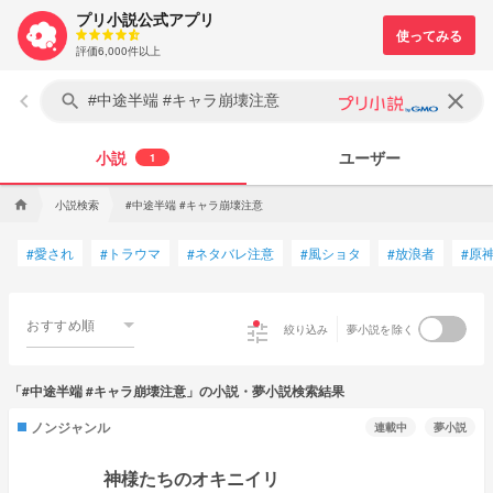
プリ小説公式アプリ
評価6,000件以上
keyboard_arrow_left
clear
search
小説
ユーザー
1
小説検索
#中途半端 #キャラ崩壊注意
home
愛され
トラウマ
ネタバレ注意
風ショタ
放浪者
原
#
#
#
#
#
#
おすすめ順
tune
絞り込み
夢小説を除く
「#中途半端 #キャラ崩壊注意」の小説・夢小説検索結果
ノンジャンル
連載中
夢小説
神様たちのオキニイリ