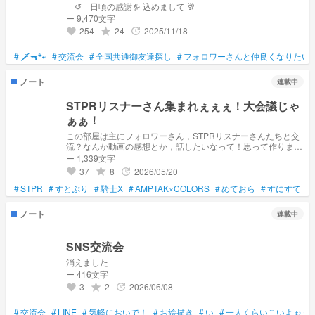
↺ 日頃の感謝を 込めまして 🥂
ー 9,470文字
254
24
2025/11/18
grade
update
favorite
#
🗡️🔫🐾
#
交流会
#
全国共通御友達探し
#
フォロワーさんと仲良くなりたい
ノート
連載中
STPRリスナーさん集まれぇぇぇ！大会議じゃ
ぁぁ！
この部屋は主にフォロワーさん，STPRリスナーさんたちと交
流？なんか動画の感想とか，話したいなって！思って作りまし
た！ぜひ遊びにきてください🥺 STPRリスナーさんと繋がりた
ー 1,339文字
い！仲良くなりたい！
37
8
2026/05/20
grade
update
favorite
#
STPR
#
すとぷり
#
騎士X
#
AMPTAK×COLORS
#
めておら
#
すにすて
#
ノート
連載中
SNS交流会
消えました
ー 416文字
3
2
2026/06/08
grade
update
favorite
#
交流会
#
LINE
#
気軽においで！
#
お絵描き
#
い
#
一人くらいこいよぉぉ