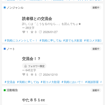
ノンジャンル
連載中
読者様との交流会
詳しくは「こうなるのなら…」を読んでちょ★
ー 28文字
1
0
2026/01/27
grade
update
favorite
#
気軽にコメントして～！
#
気軽に💬してね
#
誰でも大歓迎
#
初コメ大歓迎
ノート
連載中
交流会！？
lock
フォロワー限定
ー 645文字
5
5
2024/12/10
grade
update
favorite
#
交流会
#
気軽に💬してね
#
初コメ大歓迎
#
気軽においで！
#
雑談部屋
#
活動報告
連載中
やた８５１cc