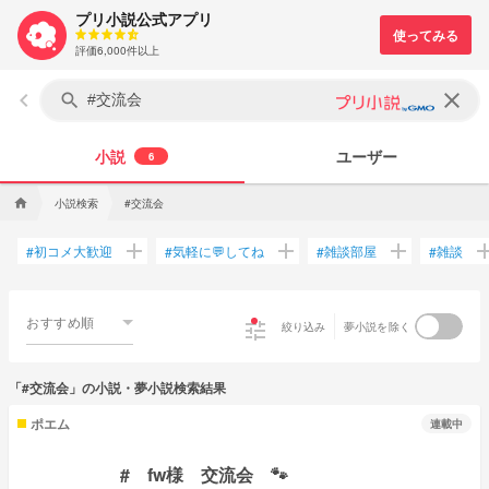
プリ小説公式アプリ
評価6,000件以上
keyboard_arrow_left
clear
search
小説
ユーザー
6
小説検索
#交流会
home
add
add
add
ad
初コメ大歓迎
気軽に💬してね
雑談部屋
雑談
#
#
#
#
おすすめ順
tune
絞り込み
夢小説を除く
「#交流会」の小説・夢小説検索結果
ポエム
連載中
# fw様 交流会 🐾