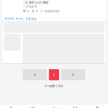
lock
相互フォロー限定
ー 278文字
4
3
2026/07/03
grade
update
favorite
#
Y4T4
#
やた
#
交流会
keyboard_arrow_left
keyboard_arrow_right
1
1〜6件 /
6件