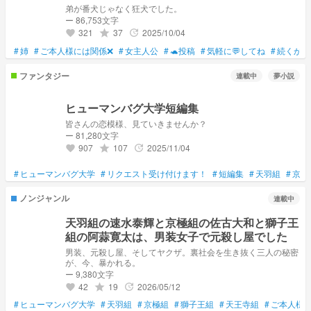
弟が番犬じゃなく狂犬でした。
ー 86,753文字
321
37
2025/10/04
grade
update
favorite
#
姉
#
ご本人様には関係❌
#
女主人公
#
🐢投稿
#
気軽に💬してね
#
続くかは
ファンタジー
連載中
夢小説
ヒューマンバグ大学短編集
皆さんの恋模様、見ていきませんか？
ー 81,280文字
907
107
2025/11/04
grade
update
favorite
#
ヒューマンバグ大学
#
リクエスト受け付けます！
#
短編集
#
天羽組
#
京極
ノンジャンル
連載中
天羽組の速水泰輝と京極組の佐古大和と獅子王
組の阿蒜寛太は、男装女子で元殺し屋でした
男装、元殺し屋、そしてヤクザ。裏社会を生き抜く三人の秘密
が、今、暴かれる。
ー 9,380文字
42
19
2026/05/12
grade
update
favorite
#
ヒューマンバグ大学
#
天羽組
#
京極組
#
獅子王組
#
天王寺組
#
ご本人様