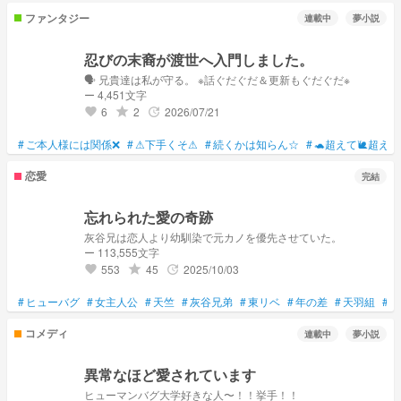
ファンタジー
連載中
夢小説
忍びの末裔が渡世へ入門しました。
🗣︎ 兄貴達は私が守る。 ※話ぐだぐだ＆更新もぐだぐだ※
ー 4,451文字
6
2
2026/07/21
grade
update
favorite
#
ご本人様には関係❌
#
⚠下手くそ⚠
#
続くかは知らん☆
#
🐢超えて🐌超えて
恋愛
完結
忘れられた愛の奇跡
灰谷兄は恋人より幼馴染で元カノを優先させていた。
ー 113,555文字
553
45
2025/10/03
grade
update
favorite
#
ヒューバグ
#
女主人公
#
天竺
#
灰谷兄弟
#
東リベ
#
年の差
#
天羽組
#
京
コメディ
連載中
夢小説
異常なほど愛されています
ヒューマンバグ大学好きな人〜！！挙手！！