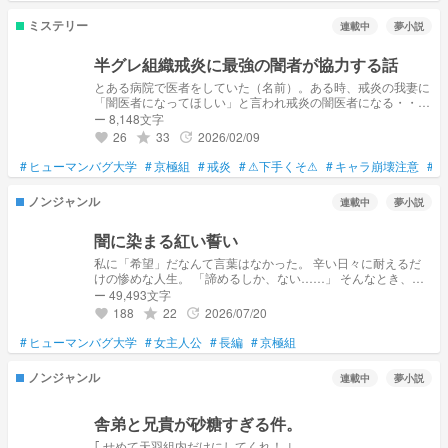
ミステリー
連載中
夢小説
半グレ組織戒炎に最強の闇者が協力する話
とある病院で医者をしていた（名前）。ある時、戒炎の我妻に
「闇医者になってほしい」と言われ戒炎の闇医者になる・・・
この小説はヒューマンバグ大学様の投稿順に時系列を組み立て
ー 8,148文字
ています。 「ここ違うやろ！」や「時系列が変」などは甘ん
26
33
2026/02/09
grade
update
favorite
じて受け入れます。
#
ヒューマンバグ大学
#
京極組
#
戒炎
#
⚠下手くそ⚠
#
キャラ崩壊注意
#
続
ノンジャンル
連載中
夢小説
闇に染まる紅い誓い
私に「希望」だなんて言葉はなかった。 辛い日々に耐えるだ
けの惨めな人生。 「諦めるしか、ない……」 そんなとき、私
に光をくれた人達がいた。 これは、私が決めた道であり、人
ー 49,493文字
生だから。 恩人に忠誠を誓い、その人達のためだけに、私は
188
22
2026/07/20
grade
update
favorite
夜の街を駆け巡る。
#
ヒューマンバグ大学
#
女主人公
#
長編
#
京極組
ノンジャンル
連載中
夢小説
舎弟と兄貴が砂糖すぎる件。
｢ せめて天羽組内だけにしてくれ！ ｣