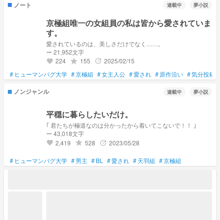
ノート
連載中
夢小説
京極組唯一の女組員の私は皆から愛されていま
す。
愛されているのは、美しさだけでなく……。
ー 21,952文字
224
155
2025/02/15
grade
update
favorite
#
ヒューマンバグ大学
#
京極組
#
女主人公
#
愛され
#
原作沿い
#
気分投稿
ノンジャンル
連載中
夢小説
平穏に暮らしたいだけ。
｢ 君たちが極道なのは分かったから着いてこないで！！ ｣
ー 43,018文字
2,419
528
2023/05/28
grade
update
favorite
#
ヒューマンバグ大学
#
男主
#
BL
#
愛され
#
天羽組
#
京極組