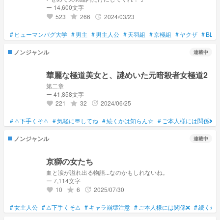
ー 14,600文字
523
266
2024/03/23
grade
update
favorite
#
ヒューマンバグ大学
#
男主
#
男主人公
#
天羽組
#
京極組
#
ヤクザ
#
BL
ノンジャンル
連載中
華麗な極道美女と、謎めいた元暗殺者女極道2
第二章
ー 41,858文字
221
32
2024/06/25
grade
update
favorite
#
⚠下手くそ⚠
#
気軽に💬してね
#
続くかは知らん☆
#
ご本人様には関係❌
ノンジャンル
連載中
京獅の女たち
血と涙が溢れ出る物語...なのかもしれないね。
ー 7,114文字
10
6
2025/07/30
grade
update
favorite
#
女主人公
#
⚠下手くそ⚠
#
キャラ崩壊注意
#
ご本人様には関係❌
#
続くか