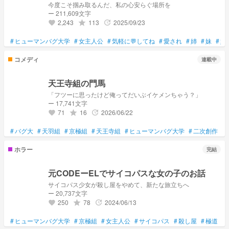
今度こそ掴み取るんだ、私の心安らぐ場所を
ー 211,609文字
2,243
113
2025/09/23
grade
update
favorite
#
ヒューマンバグ大学
#
女主人公
#
気軽に💬してね
#
愛され
#
姉
#
妹
#
姉
コメディ
連載中
天王寺組の門馬
「フツーに思ったけど俺ってだいぶイケメンちゃう？」
ー 17,741文字
71
16
2026/06/22
grade
update
favorite
#
バグ大
#
天羽組
#
京極組
#
天王寺組
#
ヒューマンバグ大学
#
二次創作
#
ホラー
完結
元CODEーELでサイコパスな女の子のお話
サイコパス少女が殺し屋をやめて、新たな旅立ちへ
ー 20,737文字
250
78
2024/06/13
grade
update
favorite
#
ヒューマンバグ大学
#
京極組
#
女主人公
#
サイコパス
#
殺し屋
#
極道
#