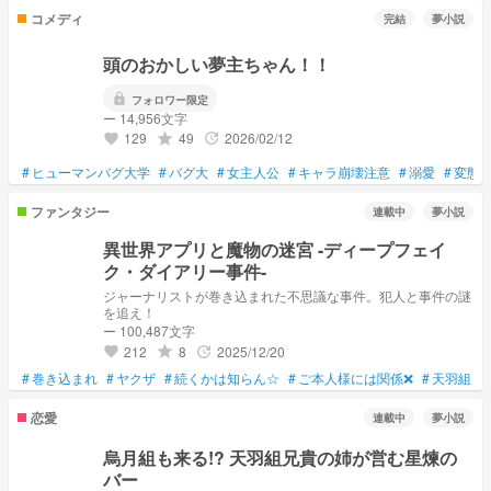
コメディ
完結
夢小説
頭のおかしい夢主ちゃん！！
lock
フォロワー限定
ー 14,956文字
129
49
2026/02/12
grade
update
favorite
#
ヒューマンバグ大学
#
バグ大
#
女主人公
#
キャラ崩壊注意
#
溺愛
#
変態
ファンタジー
連載中
夢小説
異世界アプリと魔物の迷宮 -ディープフェイ
ク・ダイアリー事件-
ジャーナリストが巻き込まれた不思議な事件。犯人と事件の謎
を追え！
ー 100,487文字
212
8
2025/12/20
grade
update
favorite
#
巻き込まれ
#
ヤクザ
#
続くかは知らん☆
#
ご本人様には関係❌
#
天羽組
#
恋愛
連載中
夢小説
烏月組も来る!? 天羽組兄貴の姉が営む星煉の
バー