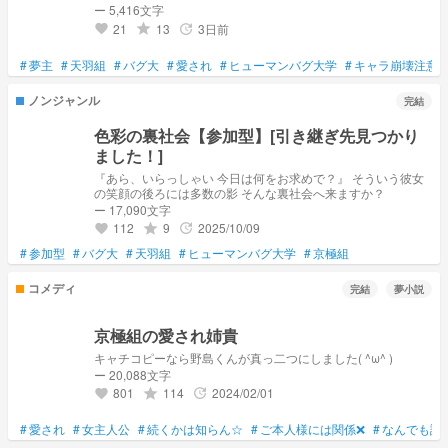
ー 5,416文字
21
13
3日前
grade
update
favorite
#
夢主
#
天羽組
#
バグ大
#
愛され
#
ヒューマンバグ大学
#
キャラ崩壊注意
ノンジャンル
完結
色彩の裏社会【参加型】[引き継ぎ先見つかり
ました！]
『あら、いらっしゃい 今日は何をお求めで？』 そういう彼女
の笑顔の後ろには多数の影 そんな裏社会へ来ますか？
ー 17,090文字
112
9
2025/10/09
grade
update
favorite
#
参加型
#
バグ大
#
天羽組
#
ヒューマンバグ大学
#
京極組
コメディ
完結
夢小説
京極組の愛され姉貴
キャチコピーなら野島くんが真っ二つにしました( ^ω^ )
ー 20,088文字
801
114
2024/02/01
grade
update
favorite
#
愛され
#
女主人公
#
続くかは知らん☆
#
ご本人様には関係❌
#
なんでも許