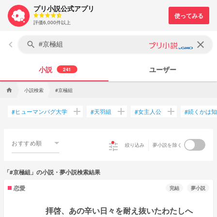
プリ小説公式アプリ
評価6,000件以上
keyboard_arrow_left
clear
search
小説
ユーザー
241
小説検索
#京極組
home
add
add
add
ヒューマンバグ大学
天羽組
女主人公
続くかは知
#
#
#
#
おすすめ順
tune
絞り込み
夢小説を除く
「#京極組」の小説・夢小説検索結果
恋愛
完結
夢小説
拝啓、あの辛い日々を耐え抜いたわたしへ