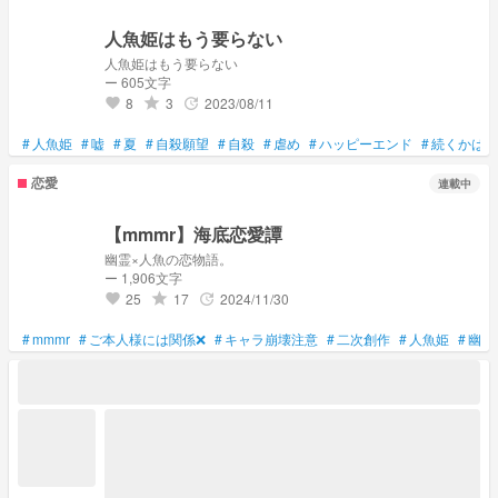
人魚姫はもう要らない
人魚姫はもう要らない
ー 605文字
8
3
2023/08/11
grade
update
favorite
#
人魚姫
#
嘘
#
夏
#
自殺願望
#
自殺
#
虐め
#
ハッピーエンド
#
続くかは知
恋愛
連載中
【mmmr】海底恋愛譚
幽霊×人魚の恋物語。
ー 1,906文字
25
17
2024/11/30
grade
update
favorite
#
mmmr
#
ご本人様には関係❌
#
キャラ崩壊注意
#
二次創作
#
人魚姫
#
幽霊