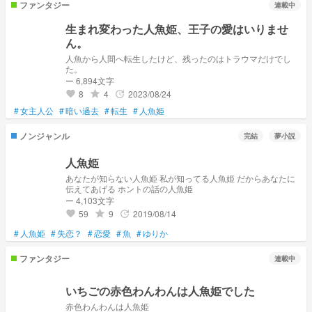
ファンタジー
連載中
生まれ変わった人魚姫、王子の愛はいりませ
ん。
人魚から人間へ転生したけど、残ったのはトラウマだけでし
た。
ー 6,894文字
8
4
2023/08/24
grade
update
favorite
#
女主人公
#
暗い過去
#
転生
#
人魚姫
ノンジャンル
完結
夢小説
人魚姫
あなたが知らない人魚姫 私が知ってる人魚姫 だからあなたに
伝えてあげる ホントの話の人魚姫
ー 4,103文字
59
9
2019/08/14
grade
update
favorite
#
人魚姫
#
失恋？
#
恋愛
#
魚
#
ゆりか
ファンタジー
連載中
いちごの赤色わんわんは人魚姫でした
赤色わんわんは人魚姫