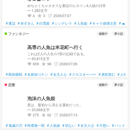
めちゃくちゃカオスな童話のヒロイン4人組の日常
ー 1,383文字
4
3
2026/07/27
grade
update
favorite
#
童話
#
赤ずきん
#
白雪姫
#
シンデレラ
#
人魚姫
#
キャラ崩壊注意
#
🐢超
ファンタジー
連載中
夢小説
高専の人魚は米花町へ行く
これは2人の人生の1部の記録である。
ー 60,815文字
609
98
2026/07/26
grade
update
favorite
#
呪術廻戦
#
名探偵コナン
#
女主人公
#
クロスオーバー
#
虎杖悠仁
#
人魚
恋愛
連載中
夢小説
泡沫の人魚姫
君は、最初から消える運命だった。
ー 20,668文字
275
62
2026/07/13
grade
update
favorite
#
鬼滅の刃
#
時透無一郎
#
人魚姫
#
切ない
#
女主人公
#
片想い
#
バッドエ