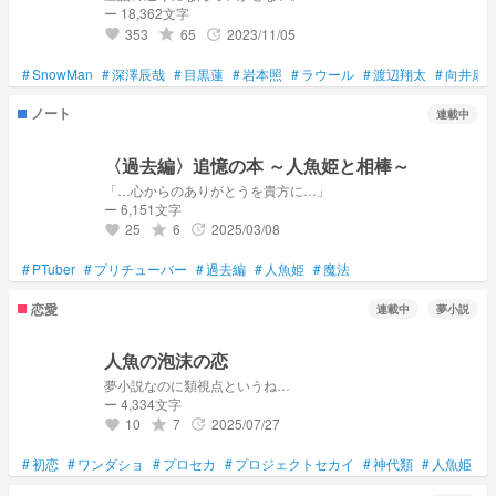
ー 18,362文字
353
65
2023/11/05
grade
update
favorite
#
SnowMan
#
深澤辰哉
#
目黒蓮
#
岩本照
#
ラウール
#
渡辺翔太
#
向井康
ノート
連載中
〈過去編〉追憶の本 ～人魚姫と相棒～
「…心からのありがとうを貴方に…」
ー 6,151文字
25
6
2025/03/08
grade
update
favorite
#
PTuber
#
プリチューバー
#
過去編
#
人魚姫
#
魔法
恋愛
連載中
夢小説
人魚の泡沫の恋
夢小説なのに類視点というね…
ー 4,334文字
10
7
2025/07/27
grade
update
favorite
#
初恋
#
ワンダショ
#
プロセカ
#
プロジェクトセカイ
#
神代類
#
人魚姫
#