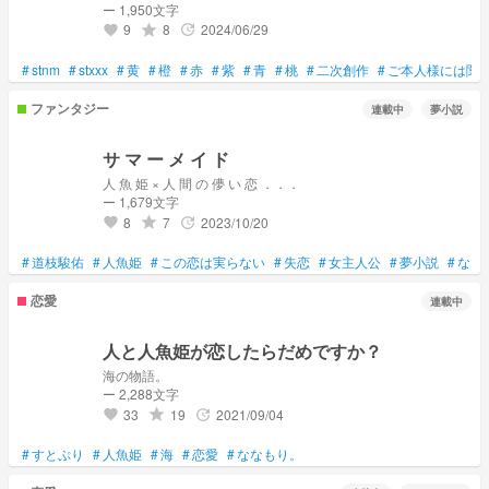
ー 1,950文字
9
8
2024/06/29
grade
update
favorite
#
stnm
#
stxxx
#
黄
#
橙
#
赤
#
紫
#
青
#
桃
#
二次創作
#
ご本人様には関
ファンタジー
連載中
夢小説
サ マ ー メ イ ド
人 魚 姫 × 人 間 の 儚 い 恋 ．．．
ー 1,679文字
8
7
2023/10/20
grade
update
favorite
#
道枝駿佑
#
人魚姫
#
この恋は実らない
#
失恋
#
女主人公
#
夢小説
#
なに
恋愛
連載中
人と人魚姫が恋したらだめですか？
海の物語。
ー 2,288文字
33
19
2021/09/04
grade
update
favorite
#
すとぷり
#
人魚姫
#
海
#
恋愛
#
ななもり。