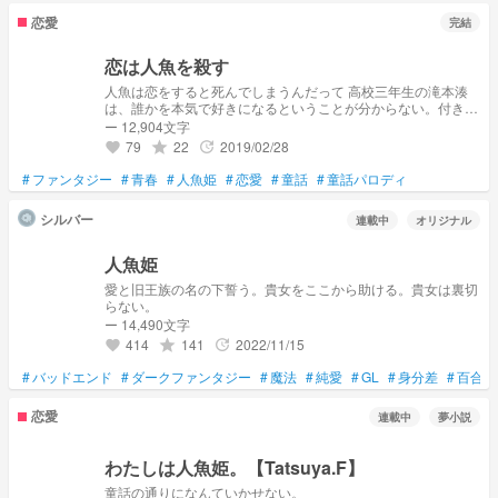
恋愛
完結
恋は人魚を殺す
人魚は恋をすると死んでしまうんだって 高校三年生の滝本湊
は、誰かを本気で好きになるということが分からない。付き合
っていた彼女にも、人の心が分からないと振られる。そんな、
ー 12,904文字
湊が教会で出逢ったのは青い瞳の美しいシスター、潮野海。湊
79
22
2019/02/28
grade
update
favorite
は海の歌声に惹かれ始めるが、海にはある秘密があった。
「貴方がいない天国より、貴方のことを愛したまま堕ちる地獄
#
ファンタジー
#
青春
#
人魚姫
#
恋愛
#
童話
#
童話パロディ
がいい」
シルバー
連載中
オリジナル
人魚姫
愛と旧王族の名の下誓う。貴女をここから助ける。貴女は裏切
らない。
ー 14,490文字
414
141
2022/11/15
grade
update
favorite
#
バッドエンド
#
ダークファンタジー
#
魔法
#
純愛
#
GL
#
身分差
#
百合
恋愛
連載中
夢小説
わたしは人魚姫。【Tatsuya.F】
童話の通りになんていかせない。