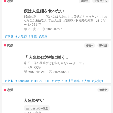
恋愛
連載中
オリジナル
僕は人魚姫を食べたい
15歳の夏――― 私ひなは人魚の力に目覚めちゃったの…！ み
んなには秘密にしてたんだけど超怖い不良男の先輩、縁にだけ
バレちゃって 「お前の涙を舐めさせろ」って迫られちゃって
ー 1,426文字
ぇ〜！！
0
0
2025/07/27
grade
update
favorite
#
不良
#
人魚姫
#
学園
#
恋愛
恋愛
連載中
夢小説
『 人魚姫は浴槽に咲く 。
🤖『 …俺の居場所はお前しかないんよ、ㅎ 』
ー 7,039文字
665
282
2026/05/01
grade
update
favorite
#
🎐🪲
#
treasure
#
TREASURE
#
アサヒ
#
濵田麻光
#
人魚
#
人魚姫
恋愛
連載中
人魚姫💚‎🤍
lock
フォロワー限定
ー 1,609文字