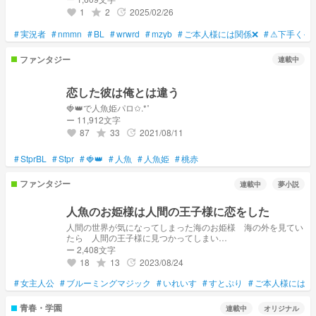
1
2
2025/02/26
grade
update
favorite
#
実況者
#
nmmn
#
BL
#
wrwrd
#
mzyb
#
ご本人様には関係❌
#
⚠下手くそ
ファンタジー
連載中
恋した彼は俺とは違う
🍓👑で人魚姫パロ✩.*˚
ー 11,912文字
87
33
2021/08/11
grade
update
favorite
#
StprBL
#
Stpr
#
🍓👑
#
人魚
#
人魚姫
#
桃赤
ファンタジー
連載中
夢小説
人魚のお姫様は人間の王子様に恋をした
人間の世界が気になってしまった海のお姫様 海の外を見てい
たら 人間の王子様に見つかってしまい…
ー 2,408文字
18
13
2023/08/24
grade
update
favorite
#
女主人公
#
ブルーミングマジック
#
いれいす
#
すとぷり
#
ご本人様には関
青春・学園
連載中
オリジナル