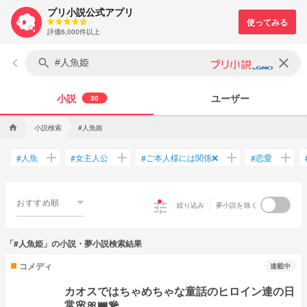
プリ小説公式アプリ
評価6,000件以上
keyboard_arrow_left
clear
search
小説
ユーザー
30
小説検索
#人魚姫
home
add
add
add
add
人魚
女主人公
ご本人様には関係❌
恋愛
#
#
#
#
おすすめ順
tune
絞り込み
夢小説を除く
「#人魚姫」の小説・夢小説検索結果
コメディ
連載中
カオスではちゃめちゃな童話のヒロイン達の日
常🌸🎀👑🪸