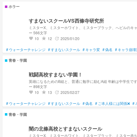
ホラー
すまないスクールVS西條寺研究所
ミスターX、ミスターホワイト、ミスターブラック、へビルのキャ
ー 566文字
10
12
2025/01/20
grade
update
favorite
#
ウォーターチャレンジ
#
すまないスクール
#
キャラ変
#
偽名
#
キャラ崩壊
青春・学園
戦闘高校すまない学園！
英雄になるためのB組と、普通に勉学に励むA組 年齢は中学生です
ー 898文字
10
13
2025/02/27
grade
update
favorite
#
ウォーターチャレンジ
#
すまないスクール
#
偽名
#
ご本人様には関係❌
#
青春・学園
闇の北條高校とすまないスクール
ミスターX、ミスターホワイト、ミスターブラック、ミスター赤