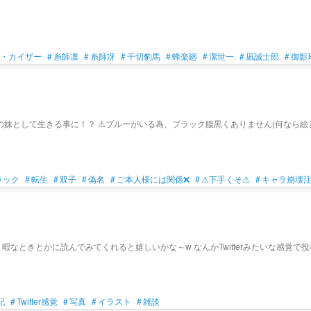
・カイザー
#
糸師凛
#
糸師冴
#
千切豹馬
#
蜂楽廻
#
潔世一
#
凪誠士郎
#
御影
の妹として生きる事に！？ ⚠ブルーがいる為、ブラック腹黒くありません(何なら絵
ラック
#
転生
#
双子
#
偽名
#
ご本人様には関係❌
#
⚠下手くそ⚠
#
キャラ崩壊
ぁ、暇なときとかに読んでみてくれると嬉しいかな～w なんかTwitterみたいな感
記
#
Twitter感覚
#
写真
#
イラスト
#
雑談