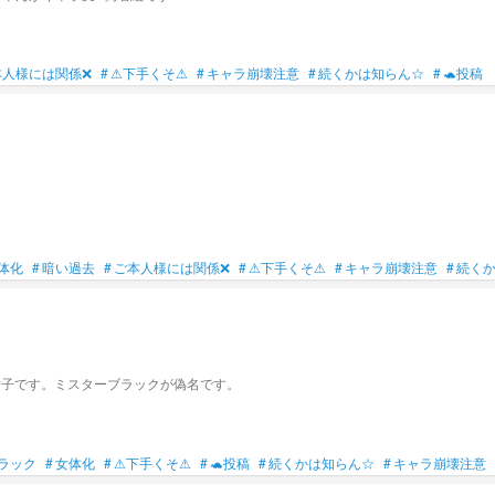
本人様には関係❌
#
⚠下手くそ⚠
#
キャラ崩壊注意
#
続くかは知らん☆
#
🐢投稿
体化
#
暗い過去
#
ご本人様には関係❌
#
⚠下手くそ⚠
#
キャラ崩壊注意
#
続く
女子です。ミスターブラックが偽名です。
ラック
#
女体化
#
⚠下手くそ⚠
#
🐢投稿
#
続くかは知らん☆
#
キャラ崩壊注意