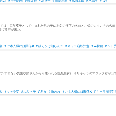
師冴
#
千切豹馬
#
蜂楽廻
#
潔世一
#
御影玲王
#
凪誠士郎
#
氷織羊
#
🍒🕯️
る村では、毎年双子として生まれた男の子に本名の漢字の名前と、仮のカタカナの名
捧げる時が来た。
名
#
ご本人様には関係❌
#
続くかは知らん☆
#
キャラ崩壊注意
#
🐢投稿
#
⚠下
ます(すまない先生や銀さんからも嫌われる性悪悪女） オリキャラのマジック君が出
装
#
キャラ変
#
ぶりっ子
#
悪女
#
嫌われ
#
ご本人様には関係❌
#
キャラ崩壊注