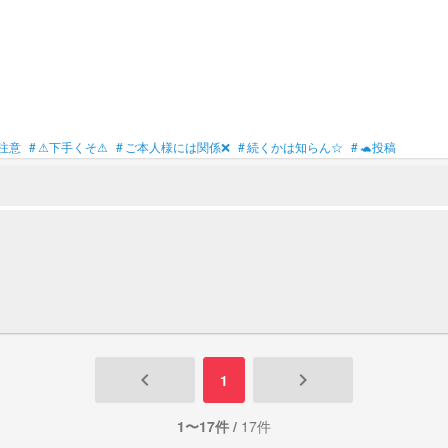
注意
#
⚠下手くそ⚠
#
ご本人様には関係❌
#
続くかは知らん☆
#
🐢投稿
keyboard_arrow_left
keyboard_arrow_right
1
1〜17件 /
17件