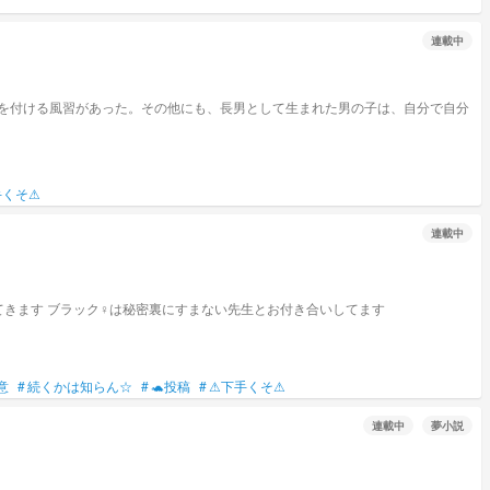
連載中
前を付ける風習があった。その他にも、長男として生まれた男の子は、自分で自分
手くそ⚠
連載中
てきます ブラック♀は秘密裏にすまない先生とお付き合いしてます
意
#
続くかは知らん☆
#
🐢投稿
#
⚠下手くそ⚠
連載中
夢小説