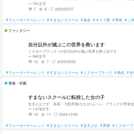
ー 791文字
7
8
2025/02/07
grade
update
favorite
#
ウォーターチャレンジ
#
すまないスクール
#
偽名
#
キャラ変
#
男装
#
ご
ファンタジー
自分以外が滅ぶこの世界を救います
ミスターブラック♀が自分以外が滅ぶ世界を救う話です
ー 940文字
12
7
2025/05/02
grade
update
favorite
#
ウォーターチャレンジ
#
すまないスクール
#
ミスターブラック
#
偽名
#
女
青春・学園
すまないスクールに転校した女の子
女主人公です。名前・七彩琴座(ななせらいら） ブラックが男装
ー 1,678文字
16
11
2024/12/06
grade
update
favorite
#
ウォーターチャレンジ
#
すまないスクール
#
女主人公
#
男装
#
ミスターブ