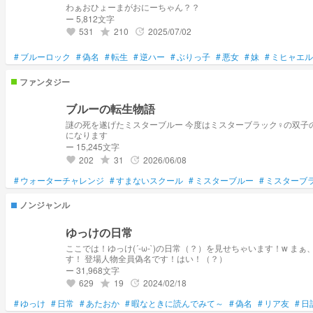
わぁおひょーまがおにーちゃん？？
ー 5,812文字
531
210
2025/07/02
grade
update
favorite
#
ブルーロック
#
偽名
#
転生
#
逆ハー
#
ぶりっ子
#
悪女
#
妹
#
ミヒャエル
ファンタジー
ブルーの転生物語
謎の死を遂げたミスターブルー 今度はミスターブラック♀の双子
になります
ー 15,245文字
202
31
2026/06/08
grade
update
favorite
#
ウォーターチャレンジ
#
すまないスクール
#
ミスターブルー
#
ミスターブ
ノンジャンル
ゆっけの日常
ここでは！ゆっけ(´-ω-`)の日常（？）を見せちゃいます！w ま
す！ 登場人物全員偽名です！はい！（？）
ー 31,968文字
629
19
2024/02/18
grade
update
favorite
#
ゆっけ
#
日常
#
あたおか
#
暇なときに読んでみて～
#
偽名
#
リア友
#
日