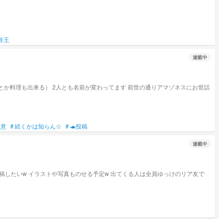
玲王
連載中
とか料理も出来る） 2人とも名前が変わってます 前世の通りアマゾネスにお世話
注意
#
続くかは知らん☆
#
🐢投稿
連載中
覚で投稿したいw イラストや写真ものせる予定w 出てくる人は全員ゆっけのリア友で