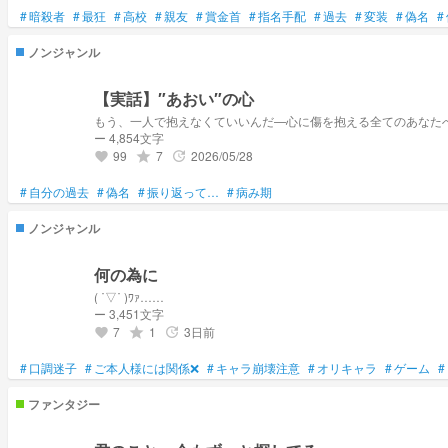
#
暗殺者
#
最狂
#
高校
#
親友
#
賞金首
#
指名手配
#
過去
#
変装
#
偽名
#
ノンジャンル
【実話】″あおい″の心
もう、一人で抱えなくていいんだ—心に傷を抱える全てのあなた
ー 4,854文字
99
7
2026/05/28
grade
update
favorite
#
自分の過去
#
偽名
#
振り返って…
#
病み期
ノンジャンル
何の為に
( ˙▽˙ )ﾜｧ……
ー 3,451文字
7
1
3日前
grade
update
favorite
#
口調迷子
#
ご本人様には関係❌
#
キャラ崩壊注意
#
オリキャラ
#
ゲーム
#
ファンタジー