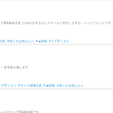
ラ変&偽名注意 上の4人がすまないスクールと対立しますが、ハッピーエンドです
注意
#
続くかは知らん☆
#
🐢投稿
#
⚠下手くそ⚠
！ 皆名前が違います
⚠下手くそ⚠
#
キャラ崩壊注意
#
🐢投稿
#
続くかは知らん☆
ちゃんがキャラ変&偽名組です