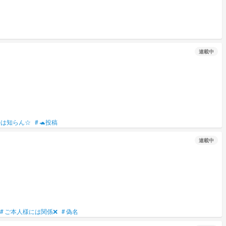
連載中
かは知らん☆
#
🐢投稿
連載中
#
ご本人様には関係❌
#
偽名