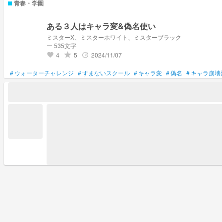
青春・学園
ある３人はキャラ変&偽名使い
ミスターX、ミスターホワイト、ミスターブラック
ー 535文字
4
5
2024/11/07
grade
update
favorite
#
ウォーターチャレンジ
#
すまないスクール
#
キャラ変
#
偽名
#
キャラ崩壊