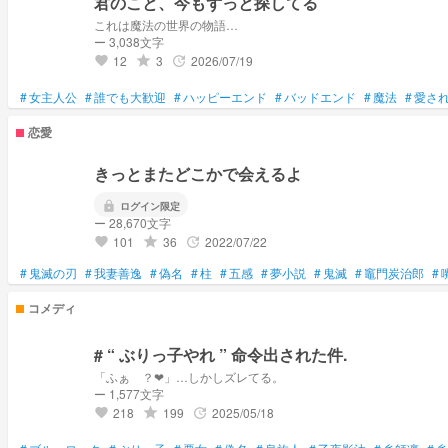
君のこと、今もずっと探してる
これは魔法の世界の物語…
ー 3,038文字
12
3
2026/07/19
grade
update
favorite
#
女主人公
#
誰でも大歓迎
#
ハッピーエンド
#
バッドエンド
#
魔法
#
愛さ
恋愛
きっとまたどこかで会えるよ
lock
ログイン限定
ー 28,670文字
101
36
2022/07/22
grade
update
favorite
#
鬼滅の刃
#
我妻善逸
#
偽名
#
柱
#
五感
#
夢小説
#
鬼滅
#
竈門炭治郎
#
コメディ
# “ ぶりっ子やれ ” 命令出された件.
「ふぁ゙？❤︎」…しかしズレてる。
ー 1,577文字
218
199
2025/05/18
grade
update
favorite