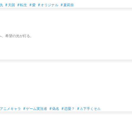
仇
#
天国
#
転生
#
愛
#
オリジナル
#
夏莉奈
へ、希望の光が灯る。
アニメキャラ
#
ゲーム実況者
#
偽名
#
恋愛？
#
⚠下手くそ⚠