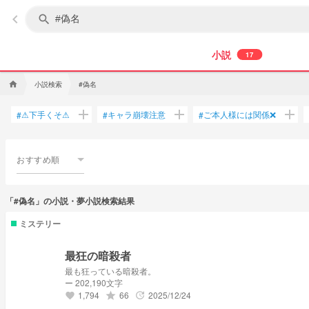
keyboard_arrow_left
search
小説
17
小説検索
#偽名
home
add
add
add
⚠下手くそ⚠
キャラ崩壊注意
ご本人様には関係❌
#
#
#
おすすめ順
「#偽名」の小説・夢小説検索結果
ミステリー
最狂の暗殺者
最も狂っている暗殺者。
ー 202,190文字
1,794
66
2025/12/24
grade
update
favorite