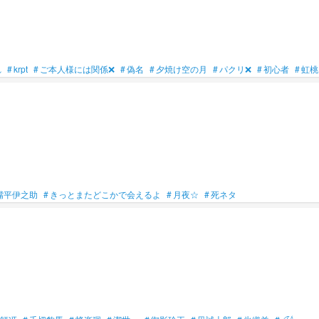
れ
#
krpt
#
ご本人様には関係❌
#
偽名
#
夕焼け空の月
#
パクリ❌
#
初心者
#
虹桃
嘴平伊之助
#
きっとまたどこかで会えるよ
#
月夜☆
#
死ネタ