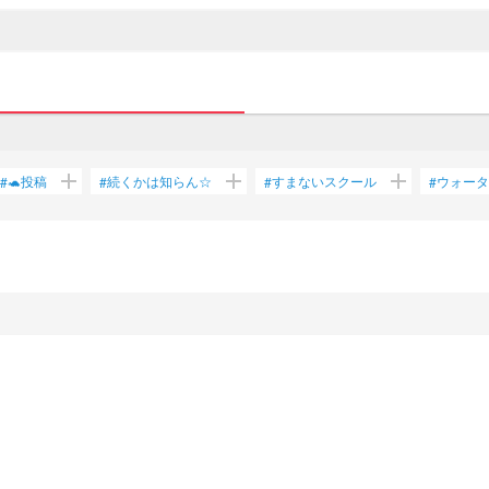
add
add
add
🐢投稿
続くかは知らん☆
すまないスクール
ウォータ
#
#
#
#