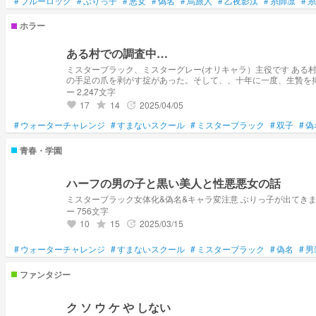
#
ブルーロック
#
ぶりっ子
#
悪女
#
偽名
#
烏旅人
#
乙夜影汰
#
糸師凛
#
糸
ホラー
ある村での調査中…
ミスターブラック、ミスターグレー(オリキャラ）主役です あ
の手足の爪を剥がす掟があった。そして、、十年に一度、生贄を
ー 2,247文字
17
14
2025/04/05
grade
update
favorite
#
ウォーターチャレンジ
#
すまないスクール
#
ミスターブラック
#
双子
#
偽
青春・学園
ハーフの男の子と黒い美人と性悪悪女の話
ミスターブラック女体化&偽名&キャラ変注意 ぶりっ子が出てき
ー 756文字
10
15
2025/03/15
grade
update
favorite
#
ウォーターチャレンジ
#
すまないスクール
#
ミスターブラック
#
偽名
#
男
ファンタジー
ク ソ ウ ケ や しない