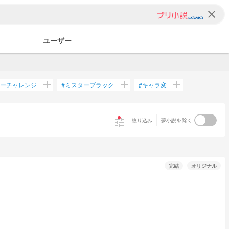
clear
ユーザー
add
add
add
ーチャレンジ
ミスターブラック
キャラ変
#
#
tune
絞り込み
夢小説を除く
完結
オリジナル