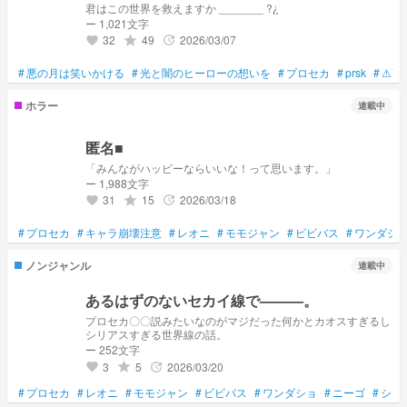
君はこの世界を救えますか _______ ?¿
ー 1,021文字
32
49
2026/03/07
grade
update
favorite
#
悪の月は笑いかける
#
光と闇のヒーローの想いを
#
プロセカ
#
prsk
#
⚠下
ホラー
連載中
匿名■
「みんながハッピーならいいな！って思います。」
ー 1,988文字
31
15
2026/03/18
grade
update
favorite
#
プロセカ
#
キャラ崩壊注意
#
レオニ
#
モモジャン
#
ビビバス
#
ワンダシ
ノンジャンル
連載中
あるはずのないセカイ線で———。
プロセカ〇〇説みたいなのがマジだった何かとカオスすぎるし
シリアスすぎる世界線の話。
ー 252文字
3
5
2026/03/20
grade
update
favorite
#
プロセカ
#
レオニ
#
モモジャン
#
ビビバス
#
ワンダショ
#
ニーゴ
#
シリ