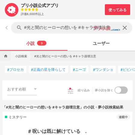
プリ小説公式アプリ
評価6,000件以上
keyboard_arrow_left
clear
search
小説
ユーザー
3
小説検索
#光と闇のヒーローの想いを #キャラ崩壊注意
home
プロセカ
正義の星を降らして
ニーゴ
ワンダショ
ビビバ
#
#
#
#
#
おすすめ順
tune
絞り込み
夢小説を除く
「#光と闇のヒーローの想いを #キャラ崩壊注意」の小説・夢小説検索結果
ミステリー
連載中
# 呪いは既に解けている .