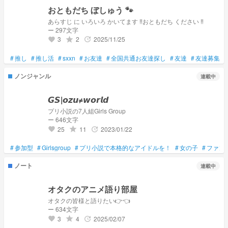
おともだち ぼしゅう 🐾
あらすじ に いろいろ かいてます ‼️おともだち ください ‼️
ー 297文字
3
2
2025/11/25
grade
update
favorite
#
推し
#
推し活
#
sxxn
#
お友達
#
全国共通お友達探し
#
友達
#
友達募集
#
ノンジャンル
連載中
𝙂𝙎|𝙤𝙯𝙪≠𝙬𝙤𝙧𝙡𝙙
プリ小説の7人組Girls Group
ー 646文字
25
11
2023/01/22
grade
update
favorite
#
参加型
#
Girlsgroup
#
プリ小説で本格的なアイドルを！
#
女の子
#
ファン
ノート
連載中
オタクのアニメ語り部屋
オタクの皆様と語りたい👉️👈️
ー 634文字
3
4
2025/02/07
grade
update
favorite