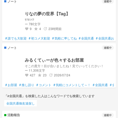
ノート
連載中
りなの夢の世界【Tag】
ｷﾃﾎｼｲﾅ
ー 780文字
9
4
23時間前
grade
update
favorite
#
誰でも大歓迎
#
初コメ大歓迎
#
気軽に💬してね
#
全国共通
#
全国共通お友
ノート
連載中
みるくてぃーが色々するお部屋
そこの貴方！目が合いましたね！見ていってください！
ー 11,306文字
427
23
2026/07/24
grade
update
favorite
#
お部屋
#
推し語り
#
コメント
#
気軽にコメントして～！
#
全国共通
#
全
「#全国共通」を検索した人はこんなワードでも検索しています
全国共通御友達探し
活動報告
連載中