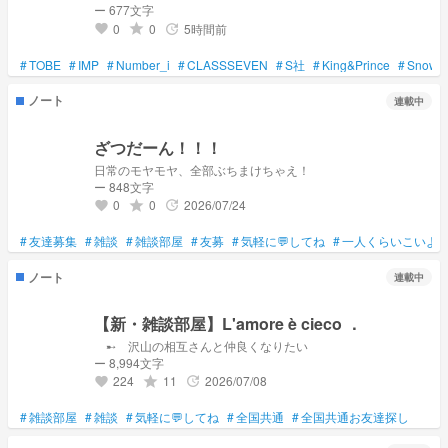
ー 677文字
0
0
5時間前
grade
update
favorite
#
TOBE
#
IMP
#
Number_i
#
CLASSSEVEN
#
S社
#
King&Prince
#
SnowM
ノート
連載中
ざつだーん！！！
日常のモヤモヤ、全部ぶちまけちゃえ！
ー 848文字
0
0
2026/07/24
grade
update
favorite
#
友達募集
#
雑談
#
雑談部屋
#
友募
#
気軽に💬してね
#
一人くらいこいよ
ノート
連載中
【新・雑談部屋】L'amore è cieco ．
➸ 沢山の相互さんと仲良くなりたい
ー 8,994文字
224
11
2026/07/08
grade
update
favorite
#
雑談部屋
#
雑談
#
気軽に💬してね
#
全国共通
#
全国共通お友達探し