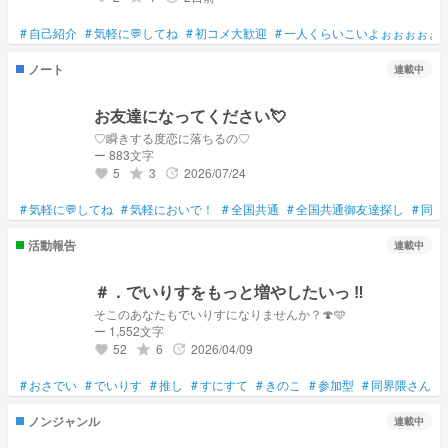
#
自己紹介
#
気軽に💬してね
#
初コメ大歓迎
#
一人くらいこいよぉぉぉぉぉ
ノート
連載中
お友達になってください💘
♡瞬きする度恋に落ちるの♡
ー 883文字
5
3
2026/07/24
grade
update
favorite
#
気軽に💬してね
#
気軽においで！
#
全国共通
#
全国共通御友達探し
#
同界
活動報告
連載中
＃．でいりすをもっと増やしたいっ ‼︎
そこのあなたもでいりすになりませんか？🍄🩵
ー 1,552文字
52
6
2026/04/09
grade
update
favorite
#
おさでい
#
でいりす
#
推し
#
すにすて
#
きのこ
#
参加型
#
同界隈さんと
ノンジャンル
連載中