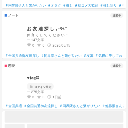
#
同界隈さんと繋がりたい
#
オタク
#
推し
#
初コメ大歓迎
#
推し語り
#
同
ノート
連載中
お 友 達 探 し ｡･୨ৎ.*
ー 147文字
0
0
2026/05/15
grade
update
favorite
#
全国共通御友達探し
#
同界隈さんと繋がりたい
#
友募
#
気軽に💬してね
#
恋愛
連載中
♥𝖙𝖆𝖌⛓️
lock
ログイン限定
ー 275文字
3
3
1日前
grade
update
favorite
#
全国共通
#
全国共通御友達探し
#
同界隈さんと繋がりたい
#
他界隈さんと