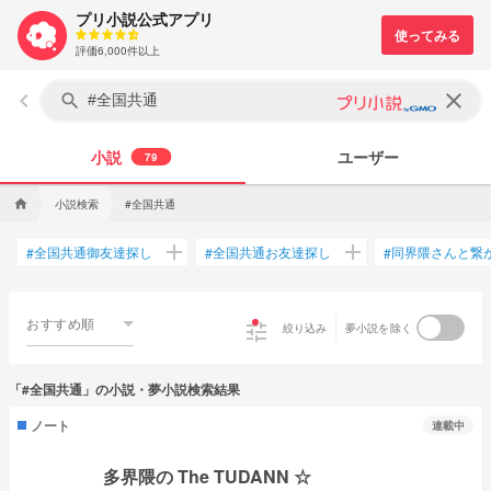
プリ小説公式アプリ
評価6,000件以上
keyboard_arrow_left
clear
search
小説
ユーザー
79
小説検索
#全国共通
home
add
add
全国共通御友達探し
全国共通お友達探し
同界隈さんと繋
#
#
#
おすすめ順
tune
絞り込み
夢小説を除く
「#全国共通」の小説・夢小説検索結果
ノート
連載中
多界隈の The TUDANN ☆