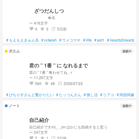
ざつだんしつ
🍓🍮
ー 416文字
4
3
5日前
grade
update
favorite
#
もえもえきゅん🍮
#
nctwish
#
ウメコマチ
#
ilife
#
ald1
#
Hearts2Hearts
#
ポエム
連載中
君の ” 1番 ” に なれるまで
君の ” 1番 ” 奪わせてね . ⚡️
ー 11,267文字
560
48
2026/07/22
grade
update
favorite
#
ぴちりすさんと繋がりたい
#
たっつんさん
#
推し活
#
リアコ
#
同担同嫁同
ノート
連載中
自己紹介
自己紹介ですm(_ _)m ほかにも投稿すると思う
ー 247文字
2
1
2日前
grade
update
favorite