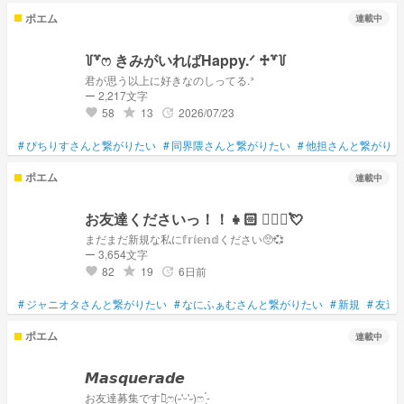
ポエム
連載中
꒦꒷ෆ‪ きみがいればHappy.ᐟ‪ ♱꒷꒦
君が思う以上に好きなのしってる.ᐣ
ー 2,217文字
58
13
2026/07/23
grade
update
favorite
#
ぴちりすさんと繋がりたい
#
同界隈さんと繋がりたい
#
他担さんと繋がりた
ポエム
連載中
お友達くださいっ！！👧🏻 ‪🧏🏻‍♀️💘
まだまだ新規な私に𝕗𝕣𝕚𝕖𝕟𝕕ください🥺💞
ー 3,654文字
82
19
6日前
grade
update
favorite
#
ジャニオタさんと繋がりたい
#
なにふぁむさんと繋がりたい
#
新規
#
友達
ポエム
連載中
𝙈𝙖𝙨𝙦𝙪𝙚𝙧𝙖𝙙𝙚
お友達募集ですっ̗̀ෆ(˶'ᵕ'˶)ෆ ̖́-