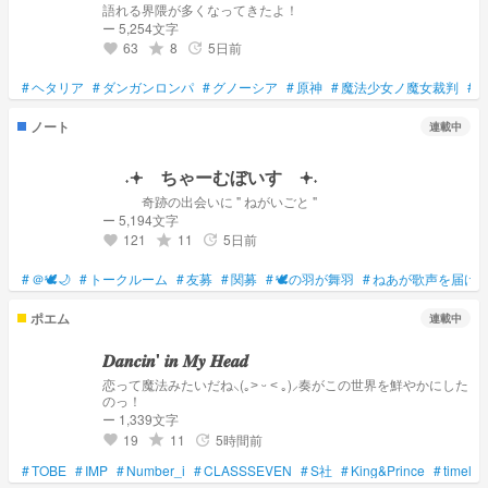
語れる界隈が多くなってきたよ！
ー 5,254文字
63
8
5日前
grade
update
favorite
#
ヘタリア
#
ダンガンロンパ
#
グノーシア
#
原神
#
魔法少女ノ魔女裁判
#
ノート
連載中
˖𖥔 ちゃーむぼいす 𖥔˖
奇跡の出会いに " ねがいごと "
ー 5,194文字
121
11
5日前
grade
update
favorite
#
＠🕊️🌙
#
トークルーム
#
友募
#
関募
#
🕊️の羽が舞羽
#
ねあが歌声を届け
ポエム
連載中
𝑫𝒂𝒏𝒄𝒊𝒏' 𝒊𝒏 𝑴𝒚 𝑯𝒆𝒂𝒅
恋って魔法みたいだね⸜(｡˃ ᵕ ˂ ｡)⸝奏がこの世界を鮮やかにした
のっ！
ー 1,339文字
19
11
5時間前
grade
update
favorite
#
TOBE
#
IMP
#
Number_i
#
CLASSSEVEN
#
S社
#
King&Prince
#
timeles