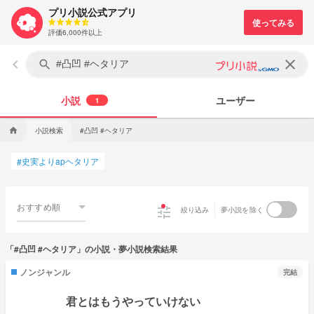
プリ小説公式アプリ
評価6,000件以上
keyboard_arrow_left
clear
search
小説
ユーザー
1
小説検索
#凸凹 #ヘタリア
home
史実よりapヘタリア
#
おすすめ順
tune
絞り込み
夢小説を除く
「#凸凹 #ヘタリア」の小説・夢小説検索結果
ノンジャンル
完結
君とはもうやっていけない