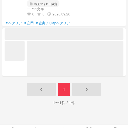
lock
相互フォロー限定
ー 711文字
6
8
2020/09/26
grade
update
favorite
#
ヘタリア
#
凸凹
#
史実よりapヘタリア
keyboard_arrow_left
keyboard_arrow_right
1
1〜1件 /
1件