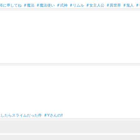
軽に💬してね
#
魔法
#
魔法使い
#
式神
#
リムル
#
女主人公
#
異世界
#
鬼人
#
生したらスライムだった件
#
Yさんの!!