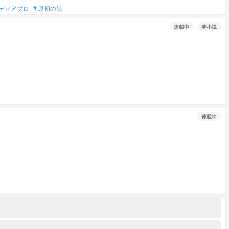
ディアブロ
#
原初の黒
連載中
夢小説
連載中