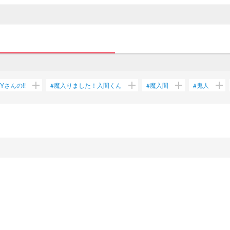
add
add
add
add
Yさんの!!
魔入りました！入間くん
魔入間
鬼人
#
#
#