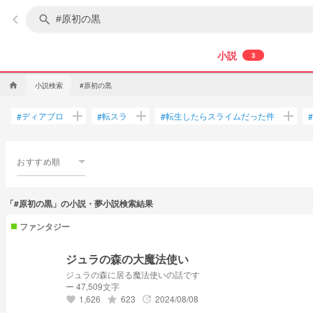
keyboard_arrow_left
search
小説
3
小説検索
#原初の黒
home
add
add
add
ディアブロ
転スラ
転生したらスライムだった件
#
#
#
#
おすすめ順
「#原初の黒」の小説・夢小説検索結果
ファンタジー
ジュラの森の大魔法使い
ジュラの森に居る魔法使いの話です
ー 47,509文字
1,626
623
2024/08/08
grade
update
favorite