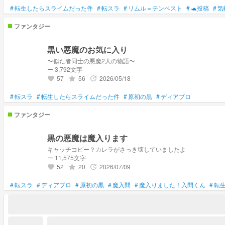
#
転生したらスライムだった件
#
転スラ
#
リムル＝テンペスト
#
🐢投稿
#
気
ファンタジー
黒い悪魔のお気に入り
〜似た者同士の悪魔2人の物語〜
ー 3,792文字
57
56
2026/05/18
grade
update
favorite
#
転スラ
#
転生したらスライムだった件
#
原初の黒
#
ディアブロ
ファンタジー
黒の悪魔は魔入ります
キャッチコピー？カレラがさっき壊していましたよ
ー 11,575文字
52
20
2026/07/09
grade
update
favorite
#
転スラ
#
ディアブロ
#
原初の黒
#
魔入間
#
魔入りました！入間くん
#
転