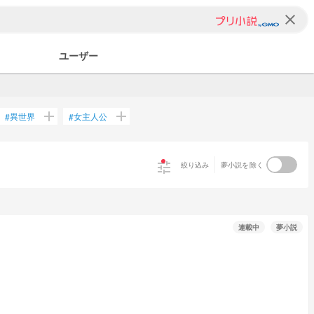
clear
ユーザー
add
add
異世界
女主人公
#
#
tune
絞り込み
夢小説を除く
連載中
夢小説