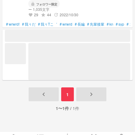
lock
フォロワー限定
ー 1,035文字
29
44
2022/10/30
grade
update
favorite
#
wrwrd!
#
我々だ
#
我々Tこ゛
#
wrwrd
#
長編
#
先輩後輩
#
kn
#
syp
#
コ
keyboard_arrow_left
keyboard_arrow_right
1
1〜1件 /
1件