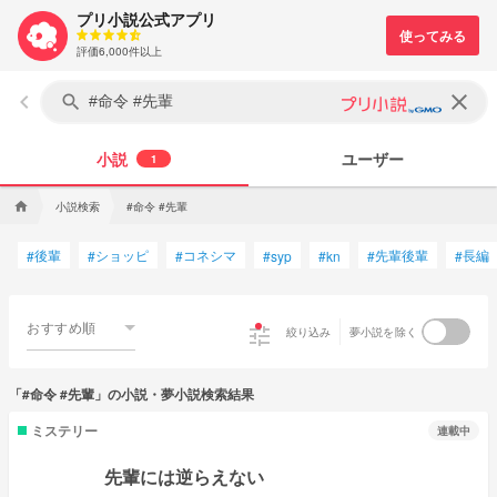
プリ小説公式アプリ
評価6,000件以上
keyboard_arrow_left
clear
search
小説
ユーザー
1
小説検索
#命令 #先輩
home
後輩
ショッピ
コネシマ
先輩後輩
長編
#
#
#
#
syp
#
kn
#
#
おすすめ順
tune
絞り込み
夢小説を除く
「#命令 #先輩」の小説・夢小説検索結果
ミステリー
連載中
先輩には逆らえない