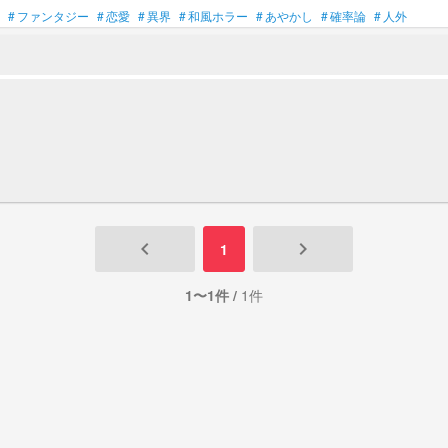
#
ファンタジー
#
恋愛
#
異界
#
和風ホラー
#
あやかし
#
確率論
#
人外
keyboard_arrow_left
keyboard_arrow_right
1
1〜1件 /
1件