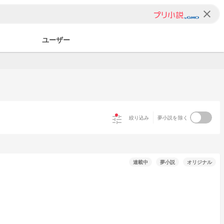
clear
ユーザー
tune
絞り込み
夢小説を除く
連載中
夢小説
オリジナル