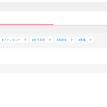
add
add
add
add
ファンタジー
女子高生
高校生
青春
#
#
#
#