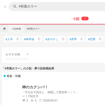
keyboard_arrow_left
search
小説
1
小説検索
#和風ホラー
home
add
add
add
add
add
人外
確率論
あやかし
異界
恋愛
#
#
#
#
#
おすすめ順
「#和風ホラー」の小説・夢小説検索結果
青春・学園
神のカクシバ！
「平凡女子高生と、神隠しで異世界へ！？」
ー 1,758文字
2
2
2026/03/31
grade
update
favorite