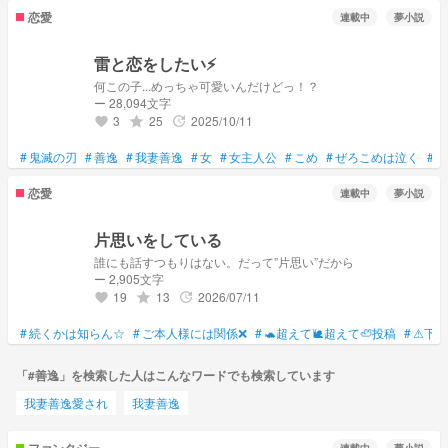
恋愛
連載中
夢小説
雷と恋をしたい⚡
何この子...めっちゃ可愛いんだけどっ！？
ー 28,094文字
3
25
2025/10/11
grade
update
favorite
#
鬼滅の刃
#
善逸
#
我妻善逸
#
女
#
女主人公
#
こめ
#
ぜろこめは泣く
#
初
恋愛
連載中
夢小説
片思いをしている
誰にも話すつもりはない。だって‪”‬片思い‪”‬だから
ー 2,905文字
19
13
2026/07/11
grade
update
favorite
#
続くかは知らん☆
#
ご本人様には関係❌
#
🐢超えて🐌超えて🦥投稿
#
⚠下手
「#善逸」を検索した人はこんなワードでも検索しています
我妻善逸愛され
我妻善逸
ファンタジー