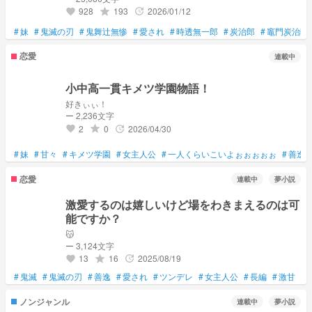
928
193
2026/01/12
grade
update
favorite
#
妹
#
鬼滅の刃
#
鬼舞辻無惨
#
愛され
#
時透無一郎
#
炭治郎
#
竈門炭治郎
恋愛
連載中
小中高一貫キメツ学園物語！
好きぃぃ！
ー 2,236文字
2
0
2026/04/30
grade
update
favorite
#
妹
#
甘々
#
キメツ学園
#
女主人公
#
一人くらいこいよぉぉぉぉぉ
#
善逸
恋愛
連載中
夢小説
激愛するのは嬉しいけど場をわきまえるのは可
能ですか？
😽
ー 3,124文字
13
16
2025/08/19
grade
update
favorite
#
鬼滅
#
鬼滅の刃
#
善逸
#
愛され
#
ツンデレ
#
女主人公
#
長編
#
激甘
#
ノンジャンル
連載中
夢小説