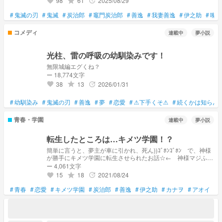
98
61
2025/08/29
grade
update
favorite
#
鬼滅の刃
#
鬼滅
#
炭治郎
#
竈門炭治郎
#
善逸
#
我妻善逸
#
伊之助
#
嘴平
コメディ
連載中
夢小説
光柱、雷の呼吸の幼馴染みです！
無限城編エグくね？
ー 18,774文字
38
13
2026/01/31
grade
update
favorite
#
幼馴染み
#
鬼滅の刃
#
善逸
#
夢
#
恋愛
#
⚠下手くそ⚠
#
続くかは知らん
青春・学園
連載中
夢小説
転生したところは…キメツ学園！？
簡単に言うと、夢主が車に引かれ、死ん))ｺﾞﾎﾝｺﾞﾎﾝ で、神様
が勝手にキメツ学園に転生させられたお話☆← 神様マジふざ
けんn)殴))
ー 4,061文字
15
18
2021/08/24
grade
update
favorite
#
青春
#
恋愛
#
キメツ学園
#
炭治郎
#
善逸
#
伊之助
#
カナヲ
#
アオイ
#