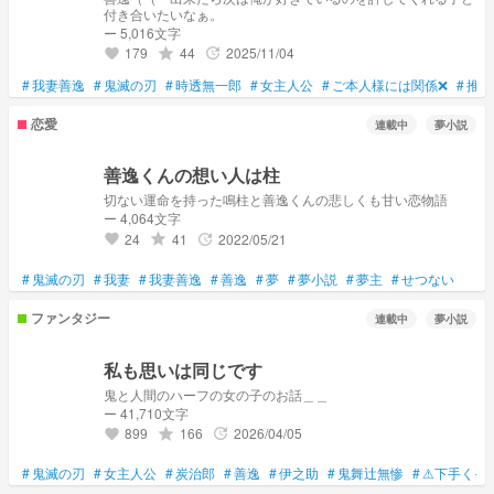
付き合いたいなぁ。
ー 5,016文字
179
44
2025/11/04
grade
update
favorite
#
我妻善逸
#
鬼滅の刃
#
時透無一郎
#
女主人公
#
ご本人様には関係❌
#
推し
恋愛
連載中
夢小説
善逸くんの想い人は柱
切ない運命を持った鳴柱と善逸くんの悲しくも甘い恋物語
ー 4,064文字
24
41
2022/05/21
grade
update
favorite
#
鬼滅の刃
#
我妻
#
我妻善逸
#
善逸
#
夢
#
夢小説
#
夢主
#
せつない
ファンタジー
連載中
夢小説
私も思いは同じです
鬼と人間のハーフの女の子のお話＿＿
ー 41,710文字
899
166
2026/04/05
grade
update
favorite
#
鬼滅の刃
#
女主人公
#
炭治郎
#
善逸
#
伊之助
#
鬼舞辻無惨
#
⚠下手くそ