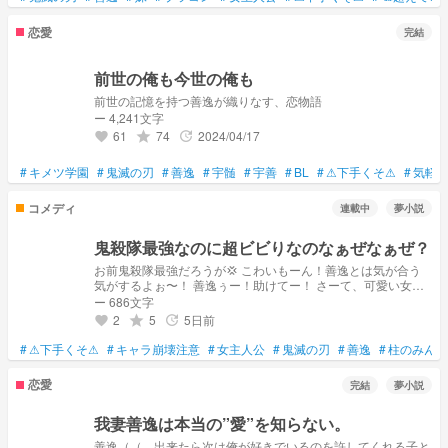
恋愛
完結
前世の俺も今世の俺も
前世の記憶を持つ善逸が織りなす、恋物語
ー 4,241文字
61
74
2024/04/17
grade
update
favorite
#
キメツ学園
#
鬼滅の刃
#
善逸
#
宇髄
#
宇善
#
BL
#
⚠下手くそ⚠
#
気軽に
コメディ
連載中
夢小説
鬼殺隊最強なのに超ビビりなのなぁぜなぁぜ？
お前鬼殺隊最強だろうが💢 こわいもーん！善逸とは気が合う
気がするよぉ〜！ 善逸ぅー！助けてー！ さーて、可愛い女の
子はどこかなぁ？ 裏切り者ぉ〜！
ー 686文字
2
5
5日前
grade
update
favorite
#
⚠下手くそ⚠
#
キャラ崩壊注意
#
女主人公
#
鬼滅の刃
#
善逸
#
柱のみんな
恋愛
完結
夢小説
我妻善逸は本当の”愛”を知らない。
善逸（（ 出来たら次は俺が好きでいるのを許してくれる子と