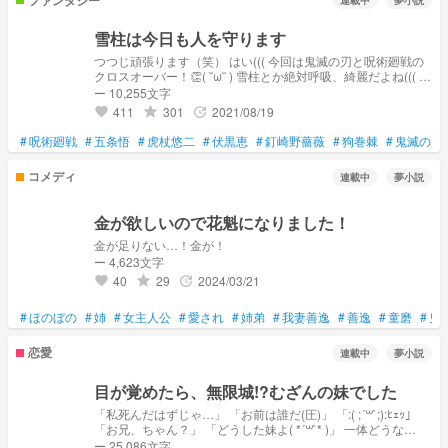
連載中
夢小説
雪柱は今日も人を守ります
つつじ頑張ります（笑） はい((( 今回は鬼滅の刃と呪術廻戦の
クロスオーバー！👏( ˘ω˘ ) 雪柱とか絶対呼吸、綺麗だよね((( 落
ちは今のところ五条先生、伏黒恵、狗巻棘、七海建人の皆さん
ー 10,255文字
で全ルート的なものを公開していこうと思います！ 私が7️⃣推
411
301
2021/08/19
grade
update
favorite
しだから七海が登場する時は話が少し長くなるかもしれない...
そこも纏めて大丈夫！ドンと来い！ という人はどうぞ、楽し
#
呪術廻戦
#
五条悟
#
虎杖悠二
#
伏黒恵
#
釘崎野薔薇
#
狗巻棘
#
鬼滅の刃
んで！
コメディ
連載中
夢小説
金が欲しいので花魁になりました！
金が足りない…！金が！
ー 4,623文字
40
29
2024/03/21
grade
update
favorite
#
ほのぼの
#
姉
#
女主人公
#
愛され
#
姉弟
#
我妻善逸
#
善逸
#
童磨
#
鬼
恋愛
連載中
夢小説
目が覚めたら、無限城!?むざんの妹でした
「私死んだはずじゃ…」 「お前は誰だ(圧)」 「:( ;´꒳`;):ﾋｪｯ」
「お兄、ちゃん？」 「どうした妹よ( *´꒳`* )」 一体どうな
る！？
ー 25,086文字