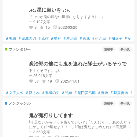
.+:｡星に願いを ｡:+.
『いつか鬼の居ない世界になりますように...』
ー 9,107文字
9
15
2022/03/20
grade
update
favorite
#
鬼滅
#
鬼滅の刃
#
原作
#
星柱
#
炭治郎
#
善逸
#
伊之助
#
禰豆子
#
かま
ファンタジー
連載中
夢小説
炭治郎の他にも鬼を連れた隊士がいるそうで
下手くそです。はい
ー 26,018文字
57
19
2025/11/01
grade
update
favorite
#
女主人公
#
愛され
#
鬼滅の刃
#
兄妹
#
竈門炭治郎
#
善逸
#
我妻善逸
#
嘴
ノンジャンル
連載中
夢小説
鬼が鬼狩りしてます
｢今足ないからベット借りていい？｣ ｢たんじろー、あの人どう
にかして｣ ｢ｯ離せよ！！！｣ ｢俺は鬼だよごめんね｣ ⚠︎︎不定期 ⚠︎︎
理解不足 •.¸¸ 🧸交換宣伝お待ちしております🧸•*¨*
ー 8,568文字