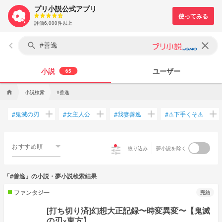
プリ小説公式アプリ
評価6,000件以上
keyboard_arrow_left
clear
search
小説
ユーザー
65
小説検索
#善逸
home
add
add
add
add
鬼滅の刃
女主人公
我妻善逸
⚠下手くそ⚠
#
#
#
#
おすすめ順
tune
絞り込み
夢小説を除く
「#善逸」の小説・夢小説検索結果
ファンタジー
完結
[打ち切り済]幻想大正記録〜時変異変〜【鬼滅
の刃×東方】