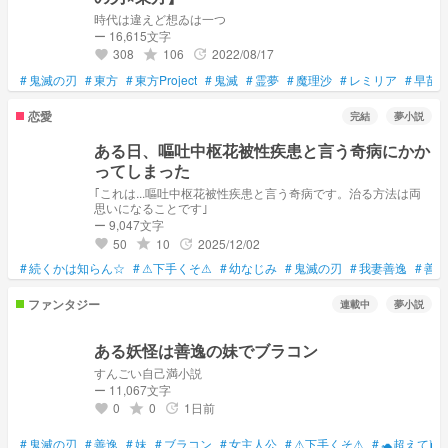
時代は違えど想ゐは一つ
ー 16,615文字
308
106
2022/08/17
grade
update
favorite
#
鬼滅の刃
#
東方
#
東方Project
#
鬼滅
#
霊夢
#
魔理沙
#
レミリア
#
早苗
恋愛
完結
夢小説
ある日、嘔吐中枢花被性疾患と言う奇病にかか
ってしまった
｢これは...嘔吐中枢花被性疾患と言う奇病です。治る方法は両
思いになることです｣
ー 9,047文字
50
10
2025/12/02
grade
update
favorite
#
続くかは知らん☆
#
⚠下手くそ⚠
#
幼なじみ
#
鬼滅の刃
#
我妻善逸
#
善逸
ファンタジー
連載中
夢小説
ある妖怪は善逸の妹でブラコン
すんごい自己満小説
ー 11,067文字
0
0
1日前
grade
update
favorite
#
鬼滅の刃
#
善逸
#
妹
#
ブラコン
#
女主人公
#
⚠下手くそ⚠
#
🐢超えて🐌