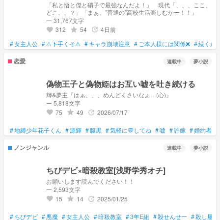
「私と悟と傑と硝子で最強なんだよ！」 現代「、、、ここ、
どこ、、？」「まぁ、”普通の”高校生活楽しむかー！！」
ー 31,767文字
312
54
4日前
grade
update
favorite
#
女主人公
#
⚠下手くそ⚠
#
キャラ崩壊注意
#
ご本人様には関係❌
#
続くか
恋愛
連載中
夢小説
偽物王子と偽物姫はお互い嘘を吐き続ける
輝&夢主『はぁ、、、めんどくさいなぁ…(心)』
ー 5,818文字
75
49
2026/07/17
grade
update
favorite
#
地縛少年花子くん
#
源輝
#
腹黒
#
気軽に💬してね
#
嘘
#
許嫁
#
婚約者
#
ノンジャンル
連載中
夢小説
ちびデビ×暗殺教室[浅野学秀オチ]
お願いします読んでください！！
ー 2,593文字
15
14
2025/01/25
grade
update
favorite
#
ちびデビ
#
悪魔
#
女主人公
#
暗殺教室
#
3年E組
#
殺せんせー
#
殺し屋