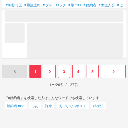
#
御影玲王
#
凪誠士郎
#
ブルーロック
#
学パロ
#
婚約者
#
女主人公
#
ご本
keyboard_arrow_left
keyboard_arrow_right
1
2
3
4
5
1〜20件 /
137件
「#婚約者」を検索した人はこんなワードでも検索しています
婚約者 msg
るあ
許嫁
えぶりでいホスト
鳴海弦