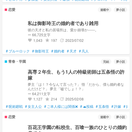
恋愛
連載中
夢小説
私は御影玲王の婚約者であり雑用
彼の天才と私の居場所は、愛か崩壊か――。
ー 66,725文字
1,043
197
2023/07/02
grade
update
favorite
#
ブルーロック
#
御影玲王
#
婚約者
#
天才
#
凡人
青春・学園
完結
夢小説
高専２年生、もう1人の特級術師は五条悟の許
嫁
夢主「は！？今なんて言った？」 悟「だから、僕ら婚約者な
んだけど？」 夢主「嘘でしょ！？」
ー 64,211文字
1,127
214
2025/02/08
grade
update
favorite
#
呪術廻戦
#
女主人公
#
ご本人様には関係❌
#
🐢投稿
#
五条悟
#
許嫁
#
婚
恋愛
連載中
夢小説
百花王学園の転校生、百喰一族のひとりの婚約