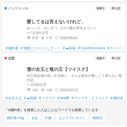
ノンジャンル
連載中
夢小説
愛してるは言えないけれど、
ゆっくり、少しずつ、2人の愛が芽生えていく
ー 12,591文字
312
113
2025/08/24
grade
update
favorite
#
婚約者
#
気軽にコメントして～！
#
🐢投稿
#
Countryhumans
#
カントリー
恋愛
連載中
夢小説
雪の女王と竜の王【ツイステ】
自己肯定感の低い王女様と、そんな彼女が愛しくて堪らない竜
の話。
ー 3,326文字
120
134
2023/02/12
grade
update
favorite
#
女主人公
#
🐢投稿
#
ツイステ
#
twst夢
#
マレウス・ドラコニア
#
婚約者
「#婚約者」を検索した人はこんなワードでも検索しています
婚約者 msg
るあ
許嫁
えぶりでいホスト
鳴海弦