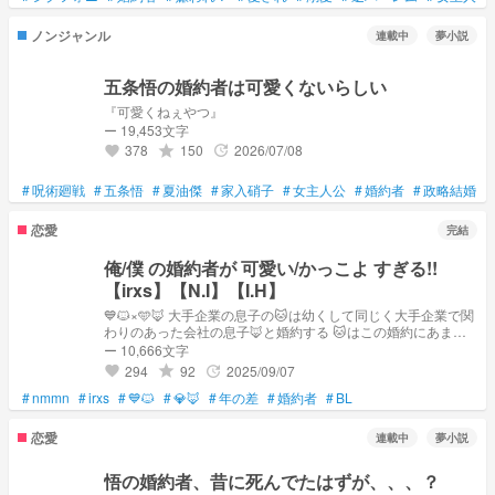
ちおいで！ふふ 笑｣ 🍵｢今日のご飯は𓏸𓏸が好きな物作ったよ｣
👑｢𓏸𓏸はほんまに可愛ええなぁ｣ 実は愛されてました！？
ノンジャンル
連載中
夢小説
五条悟の婚約者は可愛くないらしい
『可愛くねぇやつ』
ー 19,453文字
378
150
2026/07/08
grade
update
favorite
#
呪術廻戦
#
五条悟
#
夏油傑
#
家入硝子
#
女主人公
#
婚約者
#
政略結婚
#
恋愛
完結
俺/僕 の婚約者が 可愛い/かっこよ すぎる!!
【irxs】【N.I】【I.H】
💙🐱×🩵🦊 大手企業の息子の🐱は幼くして同じく大手企業で関
わりのあった会社の息子🦊と婚約する 🐱はこの婚約にあまり
乗り気ではなかったが懸命に自分の隣にいようとしてくれる🦊
ー 10,666文字
に段々心を開くようになっていく これは そんな2人の成長をえ
294
92
2025/09/07
grade
update
favorite
がいていくお話 お見合いから書くので結構幼い頃から書きま
#
nmmn
#
irxs
す お見合い当初 🐱⇒10歳 🦊⇒5歳 間接的なR表現あり 年齢操
#
💙🐱
#
💎🦊
#
年の差
#
婚約者
#
BL
作あり 現実ではありえない設定が入ってきます (例：性別が♂︎
でも月経がくる・妊娠できる) ⚠主の気分で書き方がコロコロ
恋愛
連載中
夢小説
変わります
悟の婚約者、昔に死んでたはずが、、、？