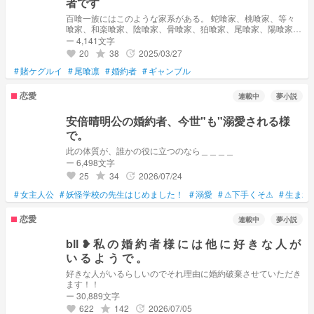
者です
百喰一族にはこのような家系がある。 蛇喰家、桃喰家、等々
喰家、和楽喰家、陰喰家、骨喰家、狛喰家、尾喰家、陽喰家、
蟲喰家、そして×喰家。 しかし、百喰一族はこの11家だけでは
ー 4,141文字
ない。もうひとつ、有名な一族がある。それは…… 華喰家
20
38
2025/03/27
grade
update
favorite
#
賭ケグルイ
#
尾喰凛
#
婚約者
#
ギャンブル
恋愛
連載中
夢小説
安倍晴明公の婚約者、今世"も"溺愛される様
で。
此の体質が、誰かの役に立つのなら＿＿＿＿
ー 6,498文字
25
34
2026/07/24
grade
update
favorite
#
女主人公
#
妖怪学校の先生はじめました！
#
溺愛
#
⚠下手くそ⚠
#
生まれ
恋愛
連載中
夢小説
bll ❥ 私 の 婚 約 者 様 に は 他 に 好 き な 人 が
い る よ う で 。
好きな人がいるらしいのでそれ理由に婚約破棄させていただき
ます！！
ー 30,889文字
622
142
2026/07/05
grade
update
favorite