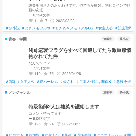
設楽聖司さんのおかわりです。似てるか微妙。別ヒロインで須
藤の友達
ー 6,194文字
1
7
2022/03/23
grade
update
favorite
#
夢小説
#
ときメモGS3rd
#
ときめきメモリアルGS
#
女主人公
#
設楽聖司
青春・学園
連載中
夢小説
Njsj;恋愛フラグをすべて回避してたら激重感情
抱かれてた件
なんで？？？
ー 7,151文字
110
76
2026/04/28
grade
update
favorite
#
2j3j
#
女主人公
#
逆ハーレム
#
愛され
#
ご本人様には関係❌
#
悪役令嬢
#
ノンジャンル
連載中
夢小説
特級術師2人は雄英を護衛します
コメント待ってます
ー 9,067文字
126
74
2022/08/11
grade
update
favorite
#
ヒロアカ
#
参加型
#
女主人公
#
最強
#
呪術廻戦
#
クロスオーバー
#
問題