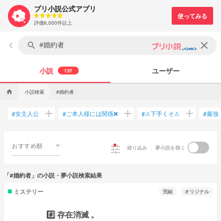
プリ小説公式アプリ
評価6,000件以上
keyboard_arrow_left
clear
search
小説
ユーザー
137
小説検索
#婚約者
home
add
add
add
女主人公
ご本人様には関係❌
⚠下手くそ⚠
最強
#
#
#
#
おすすめ順
tune
絞り込み
夢小説を除く
「#婚約者」の小説・夢小説検索結果
ミステリー
完結
オリジナル
#️⃣ 存在消滅 。