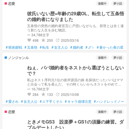
恋愛
連載中
夢小説
彼氏いない歴=年齢の29歳OL、転生して五条悟
の婚約者になりました
五条悟の突然の婚約者宣言に戸惑いながらも、前世とは全く違
う新たな人生を歩む物語。
ー 34,788文字
498
200
2025/03/16
grade
update
favorite
#
呪術廻戦
#
五条悟
#
転生
#
女主人公
#
婚約者
#
🌌✨
#
蒼かった夜の星
ノンジャンル
連載中
夢小説
ねぇ、パパ婚約者をネストから選ぼうとしない
で？
私はネスト序列元1位の彼岸源流の娘 名探偵だったパパはママ
と出会って私を産んだ。 その時くらいからネストをやめて私
とママと楽しく過ごしてた 楽しく刺激を受ける毎日を続けて
ー 16,766文字
20年 一人暮らしをしている私の元にパパから電話がかかって
284
133
2025/10/08
grade
update
favorite
きた 「次の土曜日お前の婚約者候補が家に来るから一時的で
#
愛され
#
女主人公
いいから帰ってきなさい」 お見合いは良いの....いいのよ.... で
#
⚠下手くそ⚠
#
キャラ崩壊注意
#
ハンドレッドノート
もね。パパ.... 私の婚約者をネストから選ぼうとするのはやめ
て？
恋愛
連載中
夢小説
ときメモGS3 設楽夢＋GS1の須藤の練習。ダ
ブルデートしたい