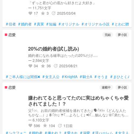
「ずっと君が心の底から好きだよ大好き」
ー 11,751文字
17
3
2025/03/04
grade
update
favorite
#
信者
#
婚約者
#
真実
#
短編
#
オリジナル
#
オリジナル小説
#
とわに贈る
恋愛
完結
夢小説
20%の婚約者(試し読み)
婚約者になれる確率はたったの20%だけ.....
ー 2,594文字
34
36
2023/08/21
grade
update
favorite
#
ご本人様には関係❌
#
女主人公
#
KnightA
#
騎士A
#
そうま
#
まひとくん
恋愛
連載中
夢小説
嫌われてると思ってたのに実はめちゃくちゃ愛
されてました！？
父｢𓏸𓏸、お前の婚約者候補を連れてきた｣ 🗣️｢ﾁﾗｯ（どんな人た
ちかな…）｣ 🍍｢ﾁｯ｣ ☔️｢…よろしく｣ 📢｢…触んな｣ 🌸｢弟たちに
近づかないで｣ 🍵｢うるさいです…｣ 👑｢ちょっとどいてもらっ
ー 6,103文字
てもいいかな…｣ 🗣️｢なんで嫌われてるの…｣ 嫌われてると思っ
596
104
1日前
grade
update
favorite
てたのに… ↓↓↓ 🍍｢はぁ？嫌いなわけねぇだろ 笑｣ ☔️｢𓏸𓏸だー
#
シクフォニ
いすき！｣ 📢｢よく出来ました 笑 （なでなで｣ 🌸｢𓏸𓏸もっとこっ
#
婚約者
#
嫌われ？
#
愛され
#
溺愛
#
逆ハーレム
#
女主人公