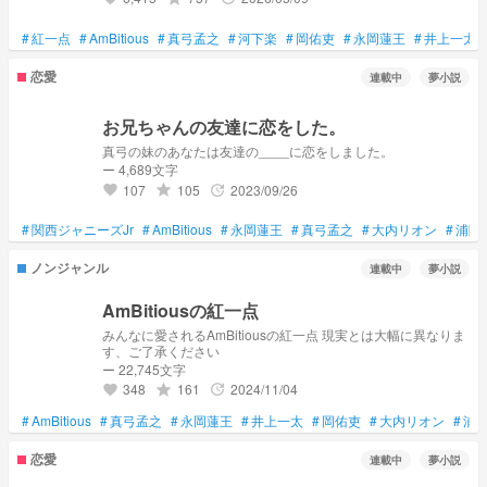
#
紅一点
#
AmBitious
#
真弓孟之
#
河下楽
#
岡佑吏
#
永岡蓮王
#
井上一太
恋愛
連載中
夢小説
お兄ちゃんの友達に恋をした。
真弓の妹のあなたは友達の____に恋をしました。
ー 4,689文字
107
105
2023/09/26
grade
update
favorite
#
関西ジャニーズJr
#
AmBitious
#
永岡蓮王
#
真弓孟之
#
大内リオン
#
浦陸
ノンジャンル
連載中
夢小説
AmBitiousの紅一点
みんなに愛されるAmBitiousの紅一点 現実とは大幅に異なりま
す、ご了承ください
ー 22,745文字
348
161
2024/11/04
grade
update
favorite
#
AmBitious
#
真弓孟之
#
永岡蓮王
#
井上一太
#
岡佑吏
#
大内リオン
#
浦
恋愛
連載中
夢小説