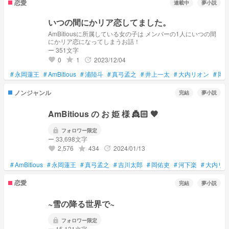
恋愛
連載中
夢小説
いつの間にかリア恋してました。
AmBitiousに所属している女の子は メンバーの1人にいつの間
にかリア恋になってしまうお話！
ー 351文字
0
1
2023/12/04
grade
update
favorite
#
永岡蓮王
#
AmBitious
#
浦陸斗
#
真弓孟之
#
井上一太
#
大内リオン
#
岡
ノンジャンル
完結
夢小説
AmBitious の お 姫 様 👸🏻 🖤
lock
フォロワー限定
ー 33,698文字
2,576
434
2024/01/13
grade
update
favorite
#
AmBitious
#
永岡蓮王
#
真弓孟之
#
吉川太郎
#
岡佑吏
#
河下楽
#
大内リ
恋愛
完結
夢小説
~雪の降る世界で~
lock
フォロワー限定
ー 15,131文字