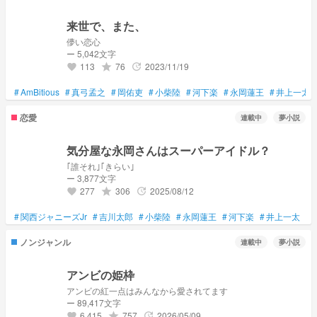
来世で、また、
儚い恋心
ー 5,042文字
113
76
2023/11/19
grade
update
favorite
#
AmBitious
#
真弓孟之
#
岡佑吏
#
小柴陸
#
河下楽
#
永岡蓮王
#
井上一太
恋愛
連載中
夢小説
気分屋な永岡さんはスーパーアイドル？
｢誰それ｣｢きらい｣
ー 3,877文字
277
306
2025/08/12
grade
update
favorite
#
関西ジャニーズJr
#
吉川太郎
#
小柴陸
#
永岡蓮王
#
河下楽
#
井上一太
#
ノンジャンル
連載中
夢小説
アンビの姫枠
アンビの紅一点はみんなから愛されてます
ー 89,417文字
6,415
757
2026/05/09
grade
update
favorite