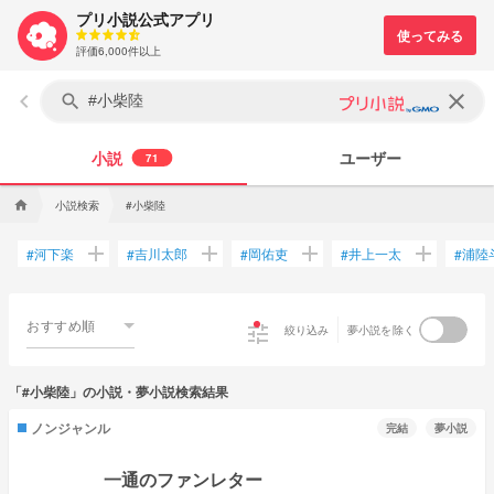
プリ小説公式アプリ
評価6,000件以上
keyboard_arrow_left
clear
search
小説
ユーザー
71
小説検索
#小柴陸
home
add
add
add
add
河下楽
吉川太郎
岡佑吏
井上一太
浦陸
#
#
#
#
#
おすすめ順
tune
絞り込み
夢小説を除く
「#小柴陸」の小説・夢小説検索結果
ノンジャンル
完結
夢小説
一通のファンレター