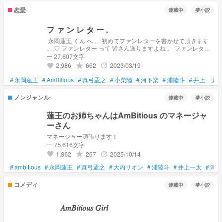
恋愛
連載中
夢小説
フ ァ ン レ タ ー .
︎︎ 永岡蓮王 くん へ 。 初めてファンレターを書かせて頂きます
、 ♡ ファンレター って 皆さん送りますよね 。 ファンレター
から 始まる恋 、 とか めちゃくちゃ憧れませんか 、 ？
ー 27,607文字
2,986
662
2023/03/19
grade
update
favorite
#
永岡蓮王
#
AmBitious
#
真弓孟之
#
小柴陸
#
河下楽
#
浦陸斗
#
井上一太
ノンジャンル
連載中
夢小説
蓮王のお姉ちゃんはAmBitious のマネージャ
ーさん
マネージャー頑張ります！
ー 75,616文字
1,862
267
2025/10/14
grade
update
favorite
#
ambitious
#
永岡蓮王
#
真弓孟之
#
大内リオン
#
浦陸斗
#
井上一太
#
河下
コメディ
連載中
夢小説
⠀⠀ 𝐴𝑚𝐵𝑖𝑡𝑖𝑜𝑢𝑠 𝐺𝑖𝑟𝑙
⠀⠀