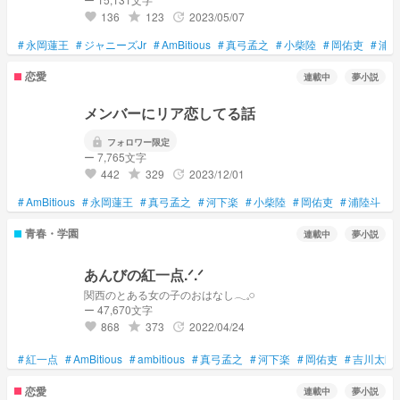
136
123
2023/05/07
grade
update
favorite
#
永岡蓮王
#
ジャニーズJr
#
AmBitious
#
真弓孟之
#
小柴陸
#
岡佑吏
#
浦陸
恋愛
連載中
夢小説
メンバーにリア恋してる話
lock
フォロワー限定
ー 7,765文字
442
329
2023/12/01
grade
update
favorite
#
AmBitious
#
永岡蓮王
#
真弓孟之
#
河下楽
#
小柴陸
#
岡佑吏
#
浦陸斗
#
青春・学園
連載中
夢小説
あんびの紅一点.ᐟ‪‪.ᐟ
関西のとある女の子のおはなし𓂃𓈒𓏸︎︎︎︎
ー 47,670文字
868
373
2022/04/24
grade
update
favorite
#
紅一点
#
AmBitious
#
ambitious
#
真弓孟之
#
河下楽
#
岡佑吏
#
吉川太郎
恋愛
連載中
夢小説