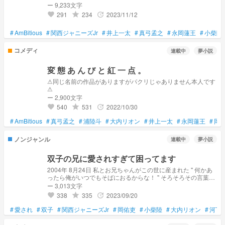
ー 9,233文字
291
234
2023/11/12
grade
update
favorite
#
AmBitious
#
関西ジャニーズJr
#
井上一太
#
真弓孟之
#
永岡蓮王
#
小柴陸
コメディ
連載中
夢小説
変 態 あ ん び と 紅 一 点 。
⚠︎同じ名前の作品がありますがパクリじゃありません本人です
⚠︎
ー 2,900文字
540
531
2022/10/30
grade
update
favorite
#
AmBitious
#
真弓孟之
#
浦陸斗
#
大内リオン
#
井上一太
#
永岡蓮王
#
岡
ノンジャンル
連載中
夢小説
双子の兄に愛されすぎて困ってます
2004年 8月24日 私とお兄ちゃんがこの世に産まれた " 何かあ
ったら俺がいつでもそばにおるからな！ " そろそろその言葉に
甘えなくても 自分で頑張れるよ
ー 3,013文字
338
335
2023/09/20
grade
update
favorite
#
愛され
#
双子
#
関西ジャニーズJr
#
岡佑吏
#
小柴陸
#
大内リオン
#
河下