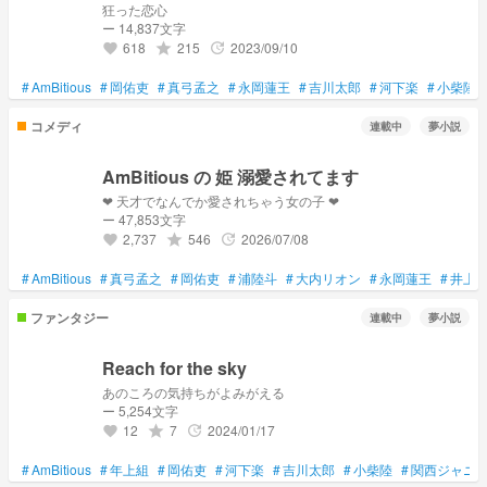
狂った恋心
ー 14,837文字
618
215
2023/09/10
grade
update
favorite
#
AmBitious
#
岡佑吏
#
真弓孟之
#
永岡蓮王
#
吉川太郎
#
河下楽
#
小柴陸
コメディ
連載中
夢小説
AmBitious の 姫 溺愛されてます
ー 47,853文字
2,737
546
2026/07/08
grade
update
favorite
#
AmBitious
#
真弓孟之
#
岡佑吏
#
浦陸斗
#
大内リオン
#
永岡蓮王
#
井上
ファンタジー
連載中
夢小説
Reach for the sky
あのころの気持ちがよみがえる
ー 5,254文字
12
7
2024/01/17
grade
update
favorite
#
AmBitious
#
年上組
#
岡佑吏
#
河下楽
#
吉川太郎
#
小柴陸
#
関西ジャニー