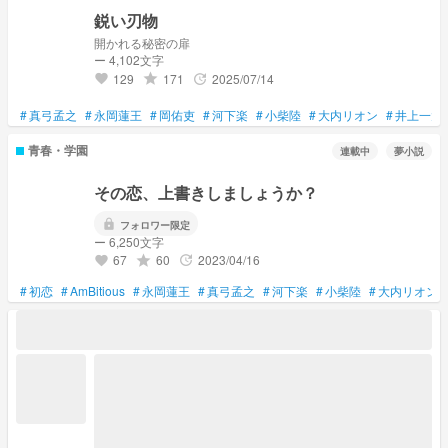
鋭い刃物
開かれる秘密の扉
ー 4,102文字
129
171
2025/07/14
grade
update
favorite
#
真弓孟之
#
永岡蓮王
#
岡佑吏
#
河下楽
#
小柴陸
#
大内リオン
#
井上一太
青春・学園
連載中
夢小説
その恋、上書きしましょうか？
lock
フォロワー限定
ー 6,250文字
67
60
2023/04/16
grade
update
favorite
#
初恋
#
AmBitious
#
永岡蓮王
#
真弓孟之
#
河下楽
#
小柴陸
#
大内リオン