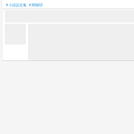
#
小説設定集
#
闇猫🐱