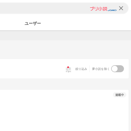
clear
ユーザー
tune
絞り込み
夢小説を除く
連載中