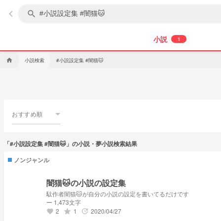
keyboard_arrow_left
search
小説
1
小説検索
#小説設定集 #闇猫🐱
home
おすすめ順
「#小説設定集 #闇猫🐱」の小説・夢小説検索結果
ノンジャンル
闇猫🐱の小説の設定集
駄作者闇猫🐱が自分の小説の設定を書いてるだけです
ー 1,473文字
2
1
2020/04/27
grade
update
favorite