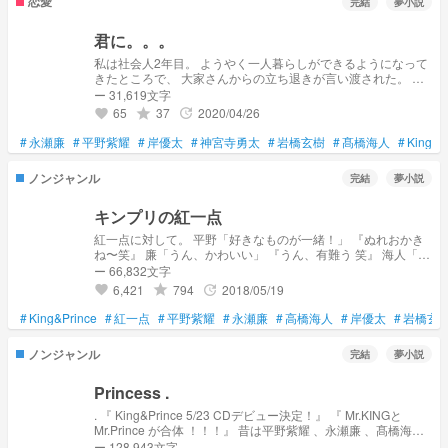
恋愛
完結
夢小説
君に。。。
私は社会人2年目。 ようやく一人暮らしができるようになって
きたところで、 大家さんからの立ち退きが言い渡された。 引
っ越しが決まり、これから心機一転再スタートです。
ー 31,619文字
65
37
2020/04/26
grade
update
favorite
#
永瀬廉
#
平野紫耀
#
岸優太
#
神宮寺勇太
#
岩橋玄樹
#
髙橋海人
#
King&P
ノンジャンル
完結
夢小説
キンプリの紅一点
紅一点に対して。 平野「好きなものが一緒！」 『ぬれおかき
ね〜笑』 廉「うん、かわいい」 『うん、有難う 笑』 海人「ピ
ュアすぎる天使！！」 『海人の方がピュアだと思う 笑』 岸
ー 66,832文字
「俺だけに冷たい…」 『冷たくしてるつもりはない 笑』 玄樹
6,421
794
2018/05/19
grade
update
favorite
「俺よりかわいい？」 『当たり前でしょ 笑』 じん「俺の彼
女」 『私の彼氏 笑』
#
King&Prince
#
紅一点
#
平野紫耀
#
永瀬廉
#
高橋海人
#
岸優太
#
岩橋玄
ノンジャンル
完結
夢小説
ㅤㅤㅤPrincess .
. 『 King&Prince 5/23 CDデビュー決定！』 ㅤㅤ『 Mr.KINGと
Mr.Prince が合体 ！！！』 昔は平野紫耀 、永瀬廉 、髙橋海人
、岸優太 、神宮寺勇太 、岩橋玄樹 … だけじゃありませんでし
ー 128,943文字