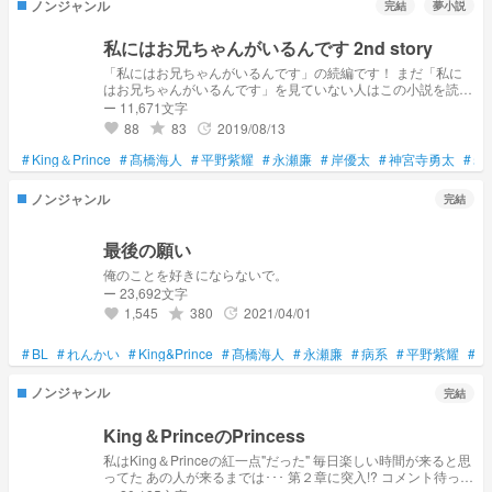
ノンジャンル
完結
夢小説
私にはお兄ちゃんがいるんです 2nd story
「私にはお兄ちゃんがいるんです」の続編です！ まだ「私に
はお兄ちゃんがいるんです」を見ていない人はこの小説を読む
前に「私にはお兄ちゃんがいるんです」を見てください！
ー 11,671文字
88
83
2019/08/13
grade
update
favorite
#
King＆Prince
#
髙橋海人
#
平野紫耀
#
永瀬廉
#
岸優太
#
神宮寺勇太
#
岩
ノンジャンル
完結
最後の願い
俺のことを好きにならないで。
ー 23,692文字
1,545
380
2021/04/01
grade
update
favorite
#
BL
#
れんかい
#
King&Prince
#
髙橋海人
#
永瀬廉
#
病系
#
平野紫耀
#
岸
ノンジャンル
完結
King＆PrinceのPrincess
私はKing＆Princeの紅一点"だった" 毎日楽しい時間が来ると思
ってた あの人が来るまでは･･･ 第２章に突入!? コメント待って