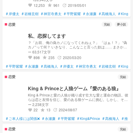
た 。 キンプリにも 、 Princeにも 、Princessにも なれなかっ
12,253
961
2019/05/01
grade
update
favorite
た女の仔の物語 。
#
岸優太
#
岩橋玄樹
#
神宮寺勇太
#
平野紫耀
#
永瀬廉
#
髙橋海人
#
King＆P
恋愛
完結
夢小説
私、恋探してます
？「お前、俺の偽カノになってくれねぇ？」 「はぁ！？」 “偽
カノ“って何？ いきなり、こんなこと言った奴は…… まさかの
学校1のモテ王子？！ こんな奴、何がいいんだか……さっぱ
ー 63,517文字
り、分かりません！！
898
235
2020/03/20
grade
update
favorite
#
平野紫耀
#
永瀬廉
#
髙橋海人
#
岸優太
#
神宮寺勇太
#
岩橋玄樹
#
King&P
恋愛
完結
King & Princeと人狼ゲーム『愛のある狼』
King & Princeと愛の人狼が織り成す壮大な愛と運命の物語。彼
らは恋と友情を信じ、愛のある狼ゲームに挑む。しかし、それ
は単なるゲームではなく、過去と未来が交錯する予期せぬ展開
ー 2,238文字
が彼らを待ち受けていた。果たして彼らは愛と信念を貫き通
22
13
2024/08/07
grade
update
favorite
し、運命を変えることができるのか。
#
ご本人様には関係❌
#
永瀬廉
#
平野紫耀
#
King&Prince
#
髙橋海人
#
推し
恋愛
完結