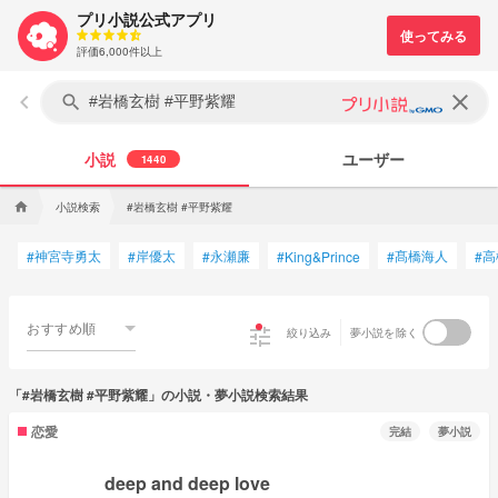
プリ小説公式アプリ
評価6,000件以上
keyboard_arrow_left
clear
search
小説
ユーザー
1440
小説検索
#岩橋玄樹 #平野紫耀
home
神宮寺勇太
岸優太
永瀬廉
髙橋海人
高
#
#
#
#
King&Prince
#
#
おすすめ順
tune
絞り込み
夢小説を除く
「#岩橋玄樹 #平野紫耀」の小説・夢小説検索結果
恋愛
完結
夢小説
deep and deep love