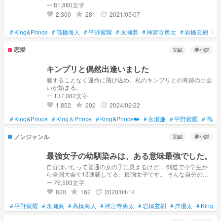
ー 81,880文字
2,300
281
2021/05/07
grade
update
favorite
#
King&Prince
#
髙橋海人
#
平野紫耀
#
永瀬廉
#
神宮寺勇太
#
岩橋玄樹
#
恋愛
完結
夢小説
キンプリと偶然出逢いました
臆することなく運命に飛び込め。私のキンプリとの奇跡の出会
いが始まる。
ー 137,082文字
1,852
202
2024/02/22
grade
update
favorite
#
King&Prince
#
King＆Prince
#
King&Prince👑
#
永瀬廉
#
平野紫耀
#
髙橋
ノンジャンル
完結
夢小説
最強女子の幼馴染みは、ある意味最強でした。
自分はいたって普通の女の子に見えるけど… 剣道で小学生か
ら全国大会で13連覇してる、最強女子です。 そんな自分の幼
馴染みは… ある意味最強でした。 完結しました。
ー 76,593文字
820
162
2020/04/14
grade
update
favorite
#
平野紫耀
#
永瀬廉
#
高橋海人
#
神宮寺勇太
#
岩橋玄樹
#
岸優太
#
King&P