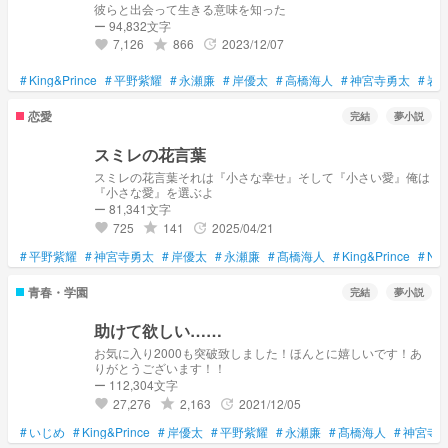
彼らと出会って生きる意味を知った
ー 94,832文字
7,126
866
2023/12/07
grade
update
favorite
#
King&Prince
#
平野紫耀
#
永瀬廉
#
岸優太
#
高橋海人
#
神宮寺勇太
#
岩
恋愛
完結
夢小説
スミレの花言葉
スミレの花言葉それは『小さな幸せ』そして『小さい愛』俺は
『小さな愛』を選ぶよ
ー 81,341文字
725
141
2025/04/21
grade
update
favorite
#
平野紫耀
#
神宮寺勇太
#
岸優太
#
永瀬廉
#
髙橋海人
#
King&Prince
#
Num
青春・学園
完結
夢小説
助けて欲しい……
お気に入り2000も突破致しました！ほんとに嬉しいです！あ
りがとうございます！！
ー 112,304文字
27,276
2,163
2021/12/05
grade
update
favorite
#
いじめ
#
King&Prince
#
岸優太
#
平野紫耀
#
永瀬廉
#
髙橋海人
#
神宮寺