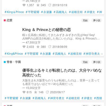
ます(リクエスト等も)
ー 20,185文字
1,357
345
2019/10/19
grade
update
favorite
#
King＆Prince
#
平野紫耀
#
永瀬廉
#
高橋海人
#
岩橋玄樹
#
岸優太
#
神宮
恋愛
完結
夢小説
King ＆ Princeとの秘密の恋
桜ヶ丘高校に転校してきたみずき みずきの兄はHey! Say!
JUMPの山田涼介転校した先にいたのは、King ＆ Princeのメ
ンバーだった❤❤これから引き起こるKing ＆ Princeとみずきと
ー 47,550文字
の秘密の恋♥
2,433
380
2018/08/09
grade
update
favorite
#
King&Prince
#
平野紫耀
#
永瀬廉
#
高橋海人
#
岩橋玄樹
#
神宮寺勇太
#
青春・学園
完結
夢小説
優等生ぶるキミが転校したのは、大分ヤバめな
高校だった
大阪生まれ大阪育ちのうちが転校したのは… 世界一と言って
も過言ではないほどヤバめな高校だった
ー 15,002文字
615
146
2020/06/17
grade
update
favorite
#
平野紫耀
#
永瀬廉
#
髙橋海人
#
神宮寺勇太
#
岩橋玄樹
#
岸優太
#
西畑大