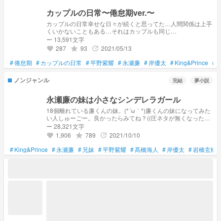
カップルの日常〜倦怠期ver.〜
カップルの日常幸せな日々が続くと思ってた…人間関係は上手
くいかないこともある…それはカップルも同じ…
ー 13,591文字
287
93
2021/05/13
grade
update
favorite
#
倦怠期
#
カップルの日常
#
平野紫耀
#
永瀬廉
#
岸優太
#
King&Prince
#
ノンジャンル
完結
夢小説
永瀬廉の妹は小さなシンデレラガール
18個離れている廉くんの妹。(*´ω｀*)廉くんの妹になってみた
い人しゅーごー。良かったらみてね？((圧ネタが無くなったん
でとりま完結|=(✌'ω'✌)
ー 28,321文字
1,906
789
2021/10/10
grade
update
favorite
#
King&Prince
#
永瀬廉
#
兄妹
#
平野紫耀
#
髙橋海人
#
岸優太
#
岩橋玄樹