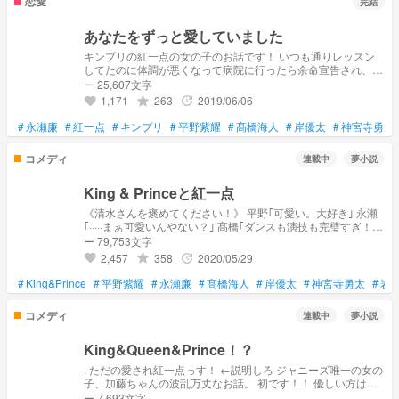
恋愛
完結
あなたをずっと愛していました
キンプリの紅一点の女の子のお話です！ いつも通りレッスン
してたのに体調が悪くなって病院に行ったら余命宣告され、残
りわずかな状態。そんな時ずっとメンバーとして、 1人の男の
ー 25,607文字
人として好きだった永瀬廉に告白される。付き合うことになる
1,171
263
2019/06/06
grade
update
favorite
が、、、 ライバルも現れ…
#
永瀬廉
#
紅一点
#
キンプリ
#
平野紫耀
#
髙橋海人
#
岸優太
#
神宮寺勇太
コメディ
連載中
夢小説
King & Princeと紅一点
《清水さんを褒めてください！》 平野｢可愛い。大好き｣ 永瀬
｢·····まぁ可愛いんやない？｣ 髙橋｢ダンスも演技も完璧すぎ！大
好き！｣ 岸｢先輩にモテてる。俺らのなのに｣ 神宮寺｢俺らの
ー 79,753文字
Princess｣ 岩橋｢僕より断然可愛い｣ 清水『さ、寒気が、、、』
2,457
358
2020/05/29
grade
update
favorite
仲間と共に切磋琢磨する 紅一点の物語
#
King&Prince
#
平野紫耀
#
永瀬廉
#
髙橋海人
#
岸優太
#
神宮寺勇太
#
岩
コメディ
連載中
夢小説
King&Queen&Prince！？
. ただの愛され紅一点っす！ ←説明しろ ジャニーズ唯一の女の
子、加藤ちゃんの波乱万丈なお話。 初です！！ 優しい方は読
んで下さい← ※海人君の高は、はしごの高でなく普通の高橋に
ー 7,693文字