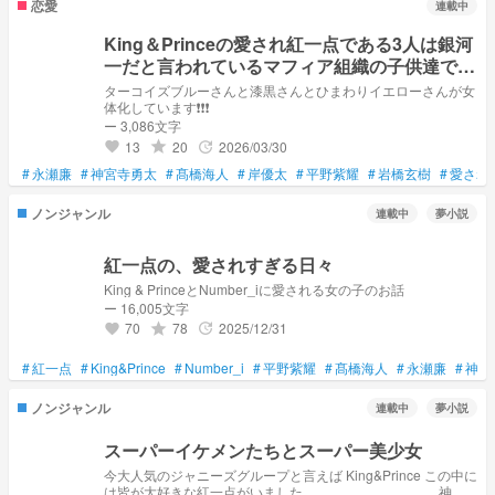
恋愛
連載中
King＆Princeの愛され紅一点である3人は銀河
一だと言われているマフィア組織の子供達で幼
馴染でした❗❗❗
ターコイズブルーさんと漆黒さんとひまわりイエローさんが女
体化しています❗❗❗
ー 3,086文字
13
20
2026/03/30
grade
update
favorite
#
永瀬廉
#
神宮寺勇太
#
髙橋海人
#
岸優太
#
平野紫耀
#
岩橋玄樹
#
愛され
ノンジャンル
連載中
夢小説
紅一点の、愛されすぎる日々
King & PrinceとNumber_iに愛される女の子のお話
ー 16,005文字
70
78
2025/12/31
grade
update
favorite
#
紅一点
#
King&Prince
#
Number_i
#
平野紫耀
#
髙橋海人
#
永瀬廉
#
神宮
ノンジャンル
連載中
夢小説
スーパーイケメンたちとスーパー美少女
今大人気のジャニーズグループと言えば King&Prince この中に
は皆が大好きな紅一点がいました＿＿＿＿＿＿＿＿＿＿ 神山