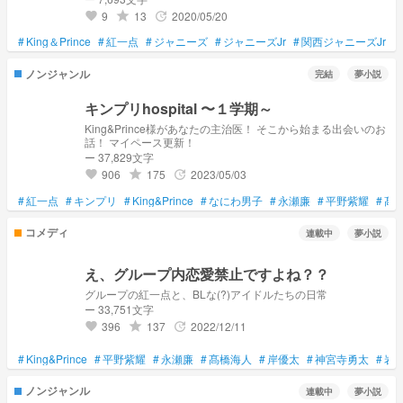
なります。 ご了承ください。←真面目か
9
13
2020/05/20
grade
update
favorite
#
King＆Prince
#
紅一点
#
ジャニーズ
#
ジャニーズJr
#
関西ジャニーズJr
#
ノンジャンル
完結
夢小説
キンプリhospital 〜１学期～
King&Prince様があなたの主治医！ そこから始まる出会いのお
話！ マイペース更新！
ー 37,829文字
906
175
2023/05/03
grade
update
favorite
#
紅一点
#
キンプリ
#
King&Prince
#
なにわ男子
#
永瀬廉
#
平野紫耀
#
髙
コメディ
連載中
夢小説
え、グループ内恋愛禁止ですよね？？
グループの紅一点と、BLな(?)アイドルたちの日常
ー 33,751文字
396
137
2022/12/11
grade
update
favorite
#
King&Prince
#
平野紫耀
#
永瀬廉
#
髙橋海人
#
岸優太
#
神宮寺勇太
#
岩
ノンジャンル
連載中
夢小説