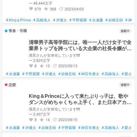
ー 46,444文字
979
368
2023/04/03
grade
update
favorite
#
King＆Prince
#
高橋海人
#
岸優太
#
平野紫耀
#
永瀬廉
#
岩橋玄樹
#
神宮
青春・学園
連載中
清華男子高等学院には、唯一一人だけ女子で全
業界トップを誇っている大企業の社長令嬢がい
ました❗❗❗
漆黒さんが女体化しています❗❗❗
ー 2,824文字
8
13
2023/09/13
grade
update
favorite
#
永瀬廉
#
平野紫耀
#
岸優太
#
岩橋玄樹
#
神宮寺勇太
#
髙橋海人
#
愛され
恋愛
連載中
King＆Princeに入って来たぶりっ子は、歌や
ダンスがめちゃくちゃ上手く、また日本アカデ
ミー賞で数多くの新人俳優賞、最優秀助演女優
漆黒さんが女体化しています❗❗❗
賞、最優秀主演女優賞を取得している実力派女
ー 2,497文字
優でした❗❗❗
8
14
2023/09/15
grade
update
favorite
#
永瀬廉
#
岸優太
#
岩橋玄樹
#
平野紫耀
#
神宮寺勇太
#
髙橋海人
#
愛され