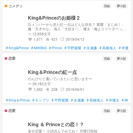
コメディ
完結
夢小説
King&Princeのお姫様 2
Q.メンバーから見た紅一点はどんな存在？ 紫耀「まじめ！」
廉「天才やな」 海人「大好き♡」 優太「俺よりリーダーっぽ
い！」← 勇太「めっちゃ頭いい！」 玄樹「俺より可愛いの
ー 12,658文字
♡」
1,571
421
2019/04/13
grade
update
favorite
#
King&Prince
#
MrKING
#
Prince
#
平野紫耀
#
永瀬廉
#
髙橋海人
#
岸優太
恋愛
完結
夢小説
King＆Princeの紅一点
のんびりと書いていきたいと思います〜
ー 39,182文字
1,392
228
2019/06/01
grade
update
favorite
#
King＆Prince
#
キンプリ
#
平野紫耀
#
永瀬廉
#
髙橋海人
#
岸優太
#
神宮
恋愛
完結
夢小説
King ＆ Princeとの恋！？
多分恋愛！ 小説読んでみてね！ 月曜日投稿