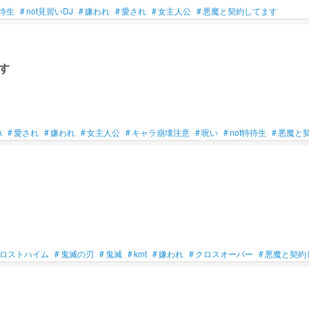
特待生
#
not見習いDJ
#
嫌われ
#
愛され
#
女主人公
#
悪魔と契約してます
す
k
#
愛され
#
嫌われ
#
女主人公
#
キャラ崩壊注意
#
呪い
#
not特待生
#
悪魔と
ロストハイム
#
鬼滅の刃
#
鬼滅
#
kmt
#
嫌われ
#
クロスオーバー
#
悪魔と契約