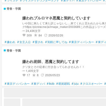
#
ツイステ
#
ツイステッドワンダーランド
#
東ディバ
#
東京ディバンカー
#
青春・学園
嫌われブルロマネ悪魔と契約しています
いや別に来たくて来た訳じゃないし…来てくれと言われたから来た
クhttps://picrew.me/ja/image_maker/2003
https://novel.prcm.jp/novel/LFFkic92506L2pUA5hSQ ヴァ
ー 24,436文字
シノストラ×hpmiバージョンhttps://novel.prcm.jp/novel/qOE
309
84
2026/02/26
grade
update
favorite
https://novel.prcm.jp/novel/glD82PmsjjyliCBqfTfE
#
嫌われ
#
女主人公
#
愛され
#
気軽に💬してね
#
東京ディバンカー
#
東デ
青春・学園
嫌われ術師、悪魔と契約してます
クソ女とその従者に付き合ってられませんわ！！
ー 1,405文字
17
8
2026/05/23
grade
update
favorite
#
東京ディバンカー
#
東ディバ
#
tkdb
#
呪術廻戦
#
juju
#
クロスオーバー
#