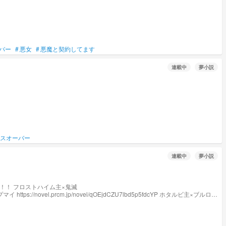
バー
#
悪女
#
悪魔と契約してます
連載中
夢小説
スオーバー
連載中
夢小説
79位 いつの間にか デイリーランキング 66位