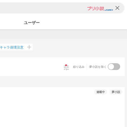
clear
ユーザー
add
キャラ崩壊注意
tune
絞り込み
夢小説を除く
連載中
夢小説