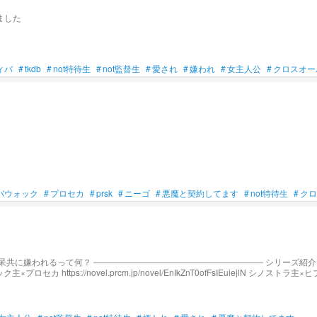
ました
ィバ
#
tkdb
#
not特待生
#
not監督生
#
愛され
#
嫌われ
#
女主人公
#
クロスオー
バウォック
#
プロセカ
#
prsk
#
ニーゴ
#
悪魔と契約してます
#
not特待生
#
クロ
ンキング、青春・学園 12位 8/2 デイリーランキング 142位 8/9 デイリーランキング 99位 8/23 デイリーランキング 