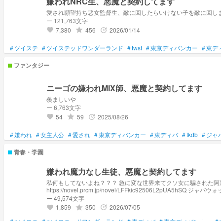
嫌われNRC生、悪魔と契約してます
愛され願望持ち悪女監督生、敵に回したらいけない子を敵に回し
ー 121,763文字
7,380
456
2026/01/14
grade
update
favorite
#
ツイステ
#
ツイステッドワンダーランド
#
twst
#
東京ディバンカー
#
東デ
ファンタジー
ニーゴの嫌われMIX師、悪魔と契約してます
羨ましいや
ー 6,763文字
54
59
2025/08/26
grade
update
favorite
#
嫌われ
#
女主人公
#
愛され
#
東京ディバンカー
#
東ディバ
#
tkdb
#
ジャ
青春・学園
嫌われ魔力なし生徒、悪魔と契約してます
私何もしてないよね？？？ 急に変な世界来てクソ女に騙された阿呆共に嫌われるって何？ ―――――――――――――――――――― シリーズ紹介！！ フロストハイム主×鬼滅
https://novel.prcm.jp/novel/LFFkic92506L2pUA5hSQ ジャバウォック主×プロセカ https://novel.prcm.jp/novel/EnIkZnT0ofFsIEuiejlN シノストラ主×ヒプマイ https://novel.prcm.jp/novel/qOEjdCZU7lbd5p5fdcYP ホタルビ主×ブルロ
https://novel.prcm.jp/novel/XZrdVSw6wnIuBLTTsQri オブスキュアリ主×あくねこ https://novel.prcm.jp/novel/glD82PmsjjyliCBqfTfE モルトクランケン主×ツイステ https://novel.prcm.jp/novel/Sro2QUq7ZWhLi46bdFTX 7/23 新作ラ
ー 49,574文字
1,859
350
2026/07/05
grade
update
favorite