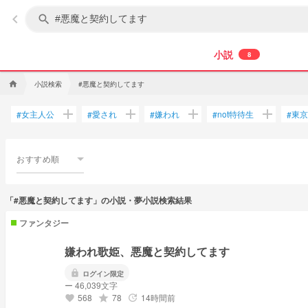
keyboard_arrow_left
search
小説
8
小説検索
#悪魔と契約してます
home
add
add
add
add
女主人公
愛され
嫌われ
not特待生
東京
#
#
#
#
#
おすすめ順
「#悪魔と契約してます」の小説・夢小説検索結果
ファンタジー
嫌われ歌姫、悪魔と契約してます
lock
ログイン限定
ー 46,039文字
568
78
14時間前
grade
update
favorite