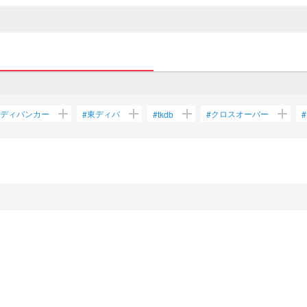
add
add
add
add
ディバンカー
東ディバ
クロスオーバー
#
#
tkdb
#
#