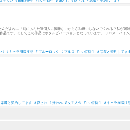
女主人公
#
not監督生
#
not特待生
#
嫌われ
#
愛され
#
悪魔と契約してます
んだよね…「別にあんた達個人に興味ないからさ勘違いしないでくれる？私が興味ある
689この作品はシリーズ作品です。そしてこの作品はホタルビバージョンとなっています。 フロストハ
ガストロム×twstバージョンhttps://novel.prcm.jp/novel/0Di6NmZrhkejeVVqc2KV ジャ
jdCZU7lbd5p5fdcYP オブスキュアリ主×aknkバージョン https://novel.prcm.jp/n
ィバ
#
キャラ崩壊注意
#
ブルーロック
#
ブルロ
#
not特待生
#
悪魔と契約してま
悪魔と契約してます
#
愛され
#
嫌われ
#
女主人公
#
not特待生
#
キャラ崩壊注