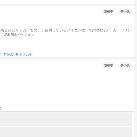
連載中
夢小説
のはサッカーなの。」使用しているアイコン様♡my💘babyメーカー♡リン
イム主×RKRNバージョン
バウオック×prskバージョンhttps://novel.prcm.jp/novel/EnIkZnT0ofFsIEuiejlN
ovel/glD82PmsjjyliCBqfTfE モルトクランケン主×twstバージョン
す
#
tkdb
#
ホタルビ
連載中
夢小説
意