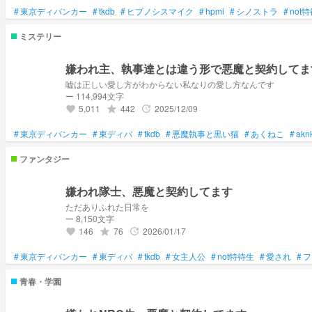
#
東京ディバンカー
#
tkdb
#
ヒプノシスマイク
#
hpmi
#
シノストラ
#
not
ミステリー
嫌われ主、執事達とは違う形で悪魔と契約してま
嘘は正しい愛し方がわからない私なりの愛し方なんです
ー 114,994文字
5,011
442
2025/12/09
grade
update
favorite
#
東京ディバンカー
#
東ディバ
#
tkdb
#
悪魔執事と黒い猫
#
あくねこ
#
akn
ファンタジー
嫌われ隊士、悪魔と契約してます
ただありふれた日常を
ー 8,150文字
146
76
2026/01/17
grade
update
favorite
#
東京ディバンカー
#
東ディバ
#
tkdb
#
女主人公
#
not特待生
#
愛され
#
フ
青春・学園