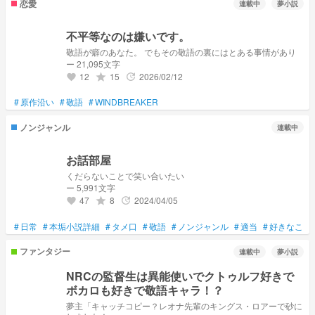
恋愛
連載中
夢小説
不平等なのは嫌いです。
敬語が癖のあなた。 でもその敬語の裏にはとある事情があり
ー 21,095文字
12
15
2026/02/12
grade
update
favorite
#
原作沿い
#
敬語
#
WINDBREAKER
ノンジャンル
連載中
お話部屋
くだらないことで笑い合いたい
ー 5,991文字
47
8
2024/04/05
grade
update
favorite
#
日常
#
本垢小説詳細
#
タメ口
#
敬語
#
ノンジャンル
#
適当
#
好きなこと
ファンタジー
連載中
夢小説
NRCの監督生は異能使いでクトゥルフ好きで
ボカロも好きで敬語キャラ！？
夢主「キャッチコピー？レオナ先輩のキングス・ロアーで砂に