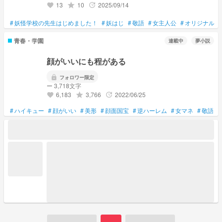
13
10
2025/09/14
grade
update
favorite
#
妖怪学校の先生はじめました！
#
妖はじ
#
敬語
#
女主人公
#
オリジナルキ
青春・学園
連載中
夢小説
顔がいいにも程がある
lock
フォロワー限定
ー 3,718文字
6,183
3,766
2022/06/25
grade
update
favorite
#
ハイキュー
#
顔がいい
#
美形
#
顔面国宝
#
逆ハーレム
#
女マネ
#
敬語
#