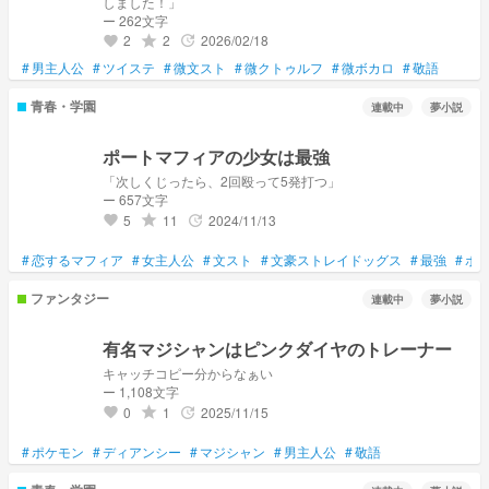
しました！」
ー 262文字
2
2
2026/02/18
grade
update
favorite
#
男主人公
#
ツイステ
#
微文スト
#
微クトゥルフ
#
微ボカロ
#
敬語
青春・学園
連載中
夢小説
ポートマフィアの少女は最強
「次しくじったら、2回殴って5発打つ」
ー 657文字
5
11
2024/11/13
grade
update
favorite
#
恋するマフィア
#
女主人公
#
文スト
#
文豪ストレイドッグス
#
最強
#
ポ
ファンタジー
連載中
夢小説
有名マジシャンはピンクダイヤのトレーナー
キャッチコピー分からなぁい
ー 1,108文字
0
1
2025/11/15
grade
update
favorite
#
ポケモン
#
ディアンシー
#
マジシャン
#
男主人公
#
敬語