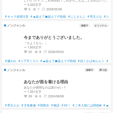
しい!｣ ｢レイン､これ何回目？これからこんなこと言わないでね
なんでかって？これからも呼び捨てで話すから｣ 💸🗝｢女子だ
ー 3,322文字
ったら惚れてるわ｣ ｢んふ､惚れてもいいんですよ?行きましょ
5
7
2026/05/06
grade
update
favorite
ーよ!ロレ先輩!｣
#
キャラ崩壊注意
#
🐢超えて🐌超えて🦥投稿
#
にじさんじ
#
男主人公
#
⚠下
ノンジャンル
連載中
オリジナル
今までありがとうございました。
『さようなら。』
ー 1,603文字
20
8
2026/05/04
grade
update
favorite
#
嫌われ
#
⚠下手くそ⚠
#
🐢超えて🐌超えて🦥投稿
#
続くかは知らん☆
#
シ
ノンジャンル
連載中
夢小説
あなたが面を着ける理由
あなたが病弱なのは誰のせい？
ー 7,351文字
26
6
2024/08/08
grade
update
favorite
#
男主人公
#
才色兼備
#
関西弁
#
敬語
#
A3！
#
ご本人様には関係❌
#
🐢投