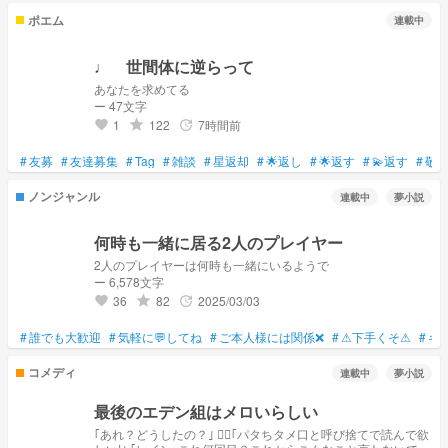
ポエム
連載中
♩ 世間体に逆らって
あなたを求めてる
ー 47文字
1
122
7時間前
grade
update
favorite
#
友募
#
友達募集
#
Tag
#
雑談
#
星返却
#
🌟返し
#
🌟返す
#
💫返す
#
敬
ノンジャンル
連載中
夢小説
何時も一緒に居る2人のプレイヤー
2人のプレイヤーは何時も一緒にいるようで
ー 6,578文字
36
82
2025/03/03
grade
update
favorite
#
誰でも大歓迎
#
気軽に💬してね
#
ご本人様には関係❌
#
⚠下手くそ⚠
#
キ
コメディ
連載中
夢小説
最後のエデン組はメロいらしい
｢あれ？どうしたの？｣ ❤️‍🔥｢パタちタメ口と呼び捨てで読んで欲