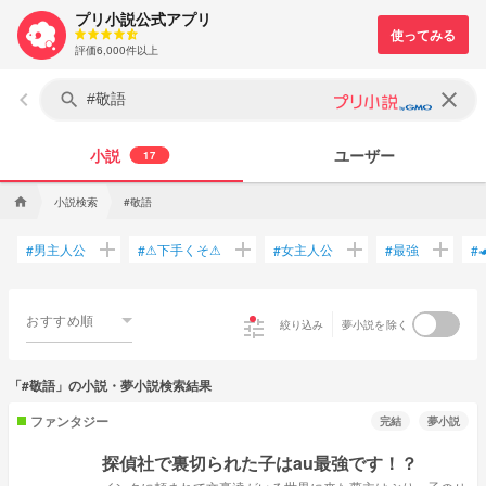
プリ小説公式アプリ
評価6,000件以上
keyboard_arrow_left
clear
search
小説
ユーザー
17
小説検索
#敬語
home
add
add
add
add
男主人公
⚠下手くそ⚠
女主人公
最強
#
#
#
#
#
おすすめ順
tune
絞り込み
夢小説を除く
「#敬語」の小説・夢小説検索結果
ファンタジー
完結
夢小説
探偵社で裏切られた子はau最強です！？