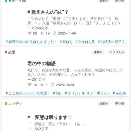
青春・学園
連載中
夢小説
# 歌川さんの‪”‬妹‪”‬？
「初めまして。‪”‬歌川〇〇‪”‬と申します」 弍年参組「う、歌
川…？」 入道「歌川さんの…妹？」 国子「え、ええ（そうな
んだけど…何で〇〇が此処に！？）」
ー 2,068文字
20
19
2025/11/06
grade
update
favorite
#
妖怪学校の先生はじめました！
#
妖はじ
#
たかはし明
#
地縛少年花子くん
恋愛
連載中
オリジナル
君の中の物語
無口で、お話が大好きな君。 そんな君の、物語の中に入って
みたいんだ。 君の物語に、入れてくれる？
ー 261文字
10
6
2025/10/28
grade
update
favorite
#
ここあのカラフルな物語！
#
無口
#
オリジナル
#
⚠下手くそ⚠
#
🐢投稿
#
コメディ
連載中
夢小説
# 変態は殴ります！
『 変態は 死んで下さい （笑 』
ー 1,542文字