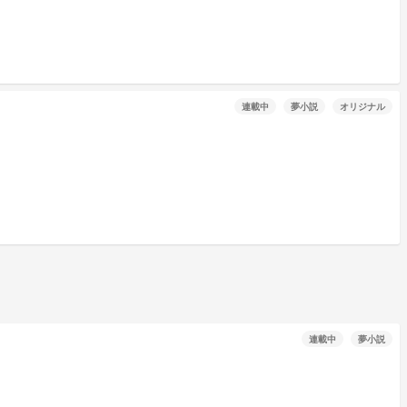
連載中
夢小説
オリジナル
連載中
夢小説