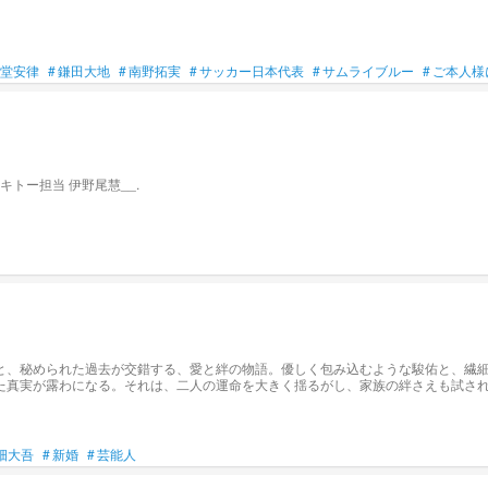
堂安律
#
鎌田大地
#
南野拓実
#
サッカー日本代表
#
サムライブルー
#
ご本人様
新婚ホヤホヤなあなたの旦那さんは 平成を華麗に跳ぶアイドル テキトー担当 伊野尾慧__.
と、秘められた過去が交錯する、愛と絆の物語。優しく包み込むような駿佑と、繊
た真実が露わになる。それは、二人の運命を大きく揺るがし、家族の絆さえも試さ
のか。二人の愛の軌跡が、今、静かに、そして力強く紡がれていく。
畑大吾
#
新婚
#
芸能人