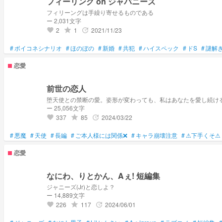
フィーリング on ジャパニーズ
フィリーングは手繰り寄せるものである
ー 2,031文字
2
1
2021/11/23
grade
update
favorite
#
ボイコネシナリオ
#
ほのぼの
#
新婚
#
共犯
#
ハイスペック
#
ドS
#
謎解
恋愛
前世の恋人
堕天使との禁断の愛。姿形が変わっても、私はあなたを愛し続け
ー 25,056文字
337
85
2024/03/22
grade
update
favorite
#
悪魔
#
天使
#
長編
#
ご本人様には関係❌
#
キャラ崩壊注意
#
⚠下手くそ⚠
恋愛
なにわ、りとかん、Aぇ! 短編集
ジャニーズ(Jr)と恋しよ？
ー 14,889文字
226
117
2024/06/01
grade
update
favorite