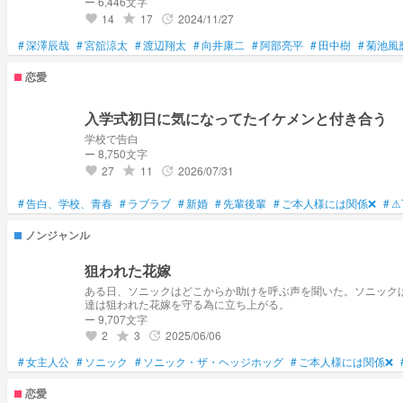
ー 6,446文字
14
17
2024/11/27
grade
update
favorite
#
深澤辰哉
#
宮舘涼太
#
渡辺翔太
#
向井康二
#
阿部亮平
#
田中樹
#
菊池風
恋愛
入学式初日に気になってたイケメンと付き合う
学校で告白
ー 8,750文字
27
11
2026/07/31
grade
update
favorite
#
告白、学校、青春
#
ラブラブ
#
新婚
#
先輩後輩
#
ご本人様には関係❌
#
⚠
ノンジャンル
狙われた花嫁
ある日、ソニックはどこからか助けを呼ぶ声を聞いた。ソニック
達は狙われた花嫁を守る為に立ち上がる。
ー 9,707文字
2
3
2025/06/06
grade
update
favorite
#
女主人公
#
ソニック
#
ソニック・ザ・ヘッジホッグ
#
ご本人様には関係❌
恋愛