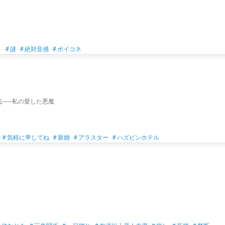
き
#
謎
#
絶対音感
#
ボイコネ
る──私の愛した悪魔
#
気軽に💬してね
#
新婚
#
アラスター
#
ハズビンホテル