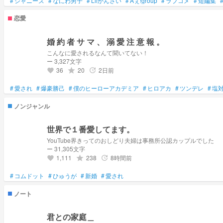
#
ジャニーズ
#
なにわ男子
#
Lilかんさい
#
Aぇ!group
#
ラブコメ
#
短編集
恋愛
婚 約 者 サ マ 、 溺 愛 注 意 報 。
こんなに愛されるなんて聞いてない！
ー 3,327文字
36
20
2日前
grade
update
favorite
#
愛され
#
爆豪勝己
#
僕のヒーローアカデミア
#
ヒロアカ
#
ツンデレ
#
塩
ノンジャンル
世界で１番愛してます。
YouTube界きってのおしどり夫婦は事務所公認カップルでした
ー 31,305文字
1,111
238
8時間前
grade
update
favorite
#
コムドット
#
ひゅうが
#
新婚
#
愛され
ノート
君との家庭＿