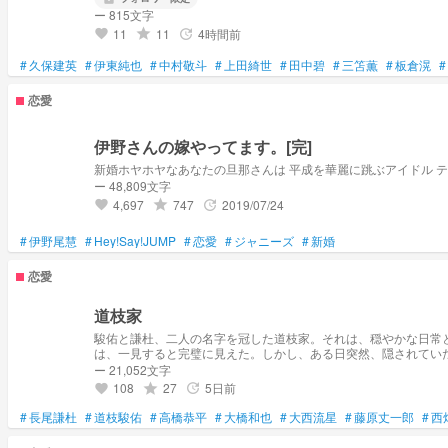
ー 815文字
11
11
4時間前
grade
update
favorite
#
久保建英
#
伊東純也
#
中村敬斗
#
上田綺世
#
田中碧
#
三笘薫
#
板倉滉
#
恋愛
伊野さんの嫁やってます。[完]
ー 48,809文字
4,697
747
2019/07/24
grade
update
favorite
#
伊野尾慧
#
Hey!Say!JUMP
#
恋愛
#
ジャニーズ
#
新婚
恋愛
道枝家
駿佑と謙杜、二人の名字を冠した道枝家。それは、穏やかな日常
は、一見すると完璧に見えた。しかし、ある日突然、隠されてい
あらゆる困難を乗り越え、真の愛の形を見つけ出すことができる
ー 21,052文字
108
27
5日前
grade
update
favorite
#
長尾謙杜
#
道枝駿佑
#
高橋恭平
#
大橋和也
#
大西流星
#
藤原丈一郎
#
西