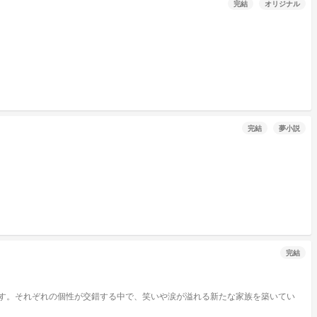
完結
オリジナル
完結
夢小説
完結
す。それぞれの個性が交錯する中で、笑いや涙が溢れる新たな家族を築いてい