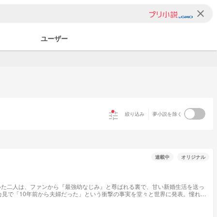
clear
ユーザー
tune
絞り込み
夢小説を除く
連載中
オリジナル
いた二人は、ファンから『最強幼なじみ』と尊ばれる裏で、甘い新婚生活を送っ
会見で「10年前から夫婦だった」という衝撃の事実を堂々と世界に発表。憧れる