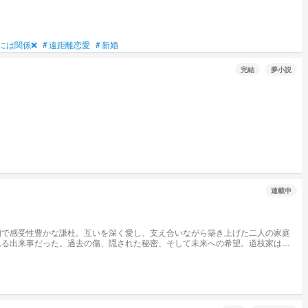
には関係❌
#
遠距離恋愛
#
新婚
完結
夢小説
連載中
細で感受性豊かな謙杜。互いを深く愛し、支え合いながら築き上げた二人の家庭
れる出来事だった。過去の傷、隠された秘密、そして未来への希望。道枝家は、