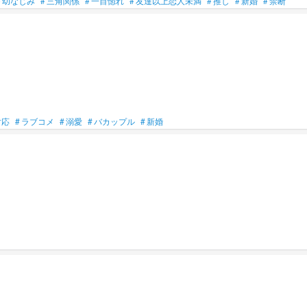
#
幼なじみ
#
三角関係
#
一目惚れ
#
友達以上恋人未満
#
推し
#
新婚
#
禁断
対応
#
ラブコメ
#
溺愛
#
バカップル
#
新婚