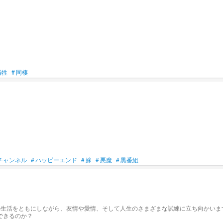
犠牲
#
同棲
チャンネル
#
ハッピーエンド
#
嫁
#
悪魔
#
黒番組
の生活をともにしながら、友情や愛情、そして人生のさまざまな試練に立ち向かいま
できるのか？