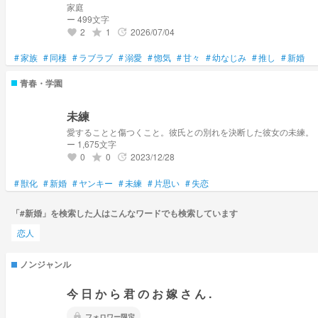
家庭
ー 499文字
2
1
2026/07/04
grade
update
favorite
#
家族
#
同棲
#
ラブラブ
#
溺愛
#
惚気
#
甘々
#
幼なじみ
#
推し
#
新婚
青春・学園
未練
愛することと傷つくこと。彼氏との別れを決断した彼女の未練。
ー 1,675文字
0
0
2023/12/28
grade
update
favorite
#
獣化
#
新婚
#
ヤンキー
#
未練
#
片思い
#
失恋
「#新婚」を検索した人はこんなワードでも検索しています
恋人
ノンジャンル
今 日 か ら 君 の お 嫁 さ ん .
lock
フォロワー限定