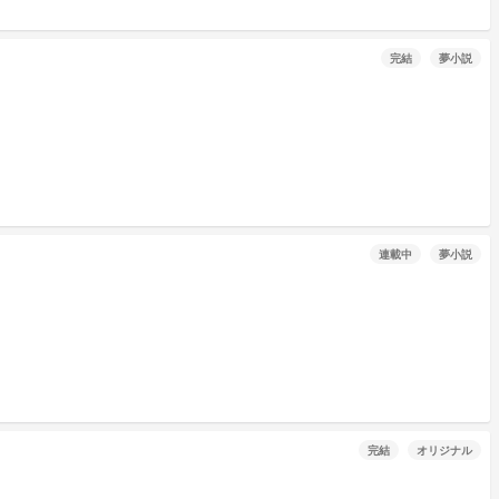
完結
夢小説
連載中
夢小説
完結
オリジナル