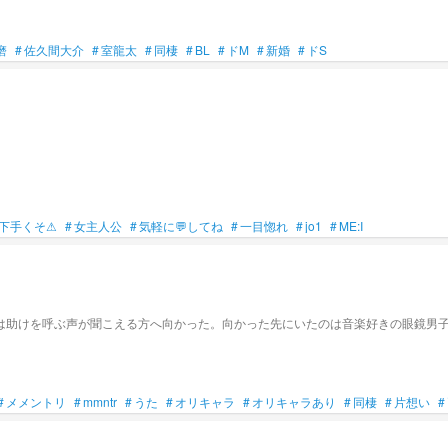
磨
#
佐久間大介
#
室龍太
#
同棲
#
BL
#
ドM
#
新婚
#
ドS
下手くそ⚠
#
女主人公
#
気軽に💬してね
#
一目惚れ
#
jo1
#
ME:I
は助けを呼ぶ声が聞こえる方へ向かった。向かった先にいたのは音楽好きの眼鏡男
#
メメントリ
#
mmntr
#
うた
#
オリキャラ
#
オリキャラあり
#
同棲
#
片想い
#