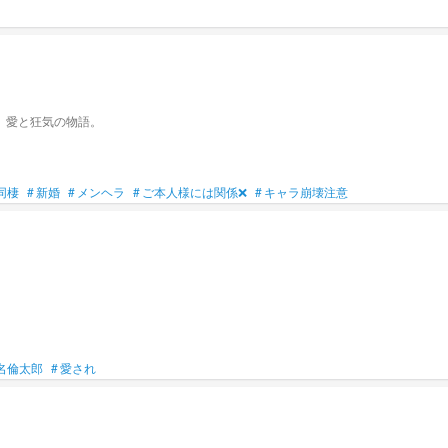
、愛と狂気の物語。
同棲
#
新婚
#
メンヘラ
#
ご本人様には関係❌
#
キャラ崩壊注意
名倫太郎
#
愛され