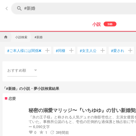
keyboard_arrow_left
search
小説
386
小説検索
#新婚
home
add
add
add
add
ご本人様には関係❌
同棲
女主人公
愛され
#
#
#
#
おすすめ順
「#新婚」の小説・夢小説検索結果
恋愛
秘密の溺愛マリッジ〜『いちゆゆ』の甘い新婚契
『氷の王子様』と称される人気デュオの御影壱也と、主演女優賞
ていた。事務所公認のもと、壱也の圧倒的な過保護と独占欲に守
理想の夫婦の物語。
ー 6,090文字
0
1
3時間前
grade
update
favorite