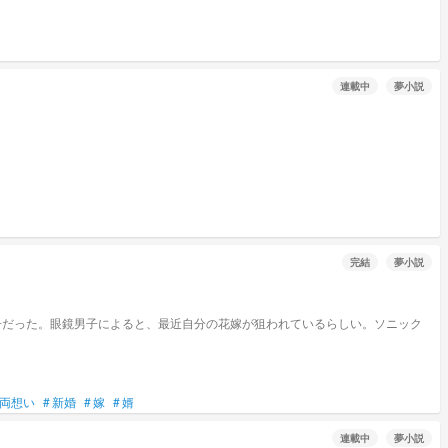
連載中
夢小説
完結
夢小説
子だった。眼鏡男子によると、最近自分の花嫁が狙われているらしい。ソニック
両想い
#
新婚
#
嫁
#
婿
連載中
夢小説