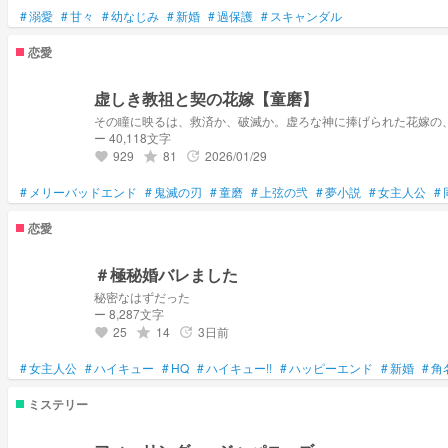
#
溺愛
#
甘々
#
幼なじみ
#
新婚
#
過保護
#
スキャンダル
恋愛
虚しき教祖と契の花嫁【童磨】
その瞳に映るは、救済か、破滅か。虚ろな神に捧げられた花嫁の
ー 40,118文字
929
81
2026/01/29
grade
update
favorite
#
メリーバッドエンド
#
鬼滅の刃
#
童磨
#
上弦の弐
#
夢小説
#
女主人公
#
恋愛
＃極秘婚バレました
秘密なはずだった
ー 8,287文字
25
14
3日前
grade
update
favorite
#
女主人公
#
ハイキュー
#
HQ
#
ハイキュー!!
#
ハッピーエンド
#
新婚
#
角
ミステリー