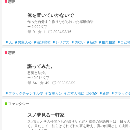
恋愛
俺を置いていかないで
作った自分すら作りながら泣いた感動物語
ー 2,009文字
9
1
2024/03/16
grade
update
favorite
#
BL
#
男主人公
#
痴話喧嘩
#
シリアス
#
切ない
#
新婚
#
相思相愛
#
自己
恋愛
謳ってみた。
悪魔と結婚。
ー 40,014文字
64
49
2023/03/09
grade
update
favorite
#
ブラックチャンネル夢
#
女主人公
#
ご本人様には関係❌
#
新婚
#
ブラック
ファンタジー
スノ夢見る一軒家
スノ5人とその仲間たちが織りなす絆と成長の物語彼らは、日々
く。果たして、彼らはそれぞれの夢を叶え、真の仲間として成長