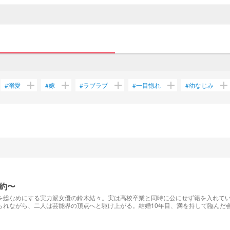
add
add
add
add
add
溺愛
嫁
ラブラブ
一目惚れ
幼なじみ
#
#
#
#
#
約〜
を総なめにする実力派女優の鈴木結々。実は高校卒業と同時に公にせず籍を入れて
られながら、二人は芸能界の頂点へと駆け上がる。結婚10年目、満を持して臨んだ