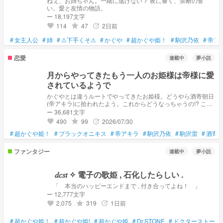
ねぇ、お姉ちゃん。一緒に逃げない？ 夜に響く、禁断の誓
い。愛と友情の物語。
ー 18,197文字
114
47
2日前
grade
update
favorite
#
女主人公
#
姉
#
⚠下手くそ⚠
#
かぐや
#
超かぐや姫！
#
駒沢乃依
#
帝ア
恋愛
連載中
夢小説
月からやってきたもう一人のお姫様は帝様に愛
されているようで
かぐやとは違うルートでやってきたお姫様。どうやら酒寄朝日
(帝アキラ)に拾われたよう。これからどうなっちゃうの!? これ
はそんなすこ〜しはちゃめちゃのもう1人のお姫様のお話。
ー 36,681文字
490
99
2026/07/30
grade
update
favorite
#
超かぐや姫！
#
ブラックオニキス
#
帝アキラ
#
駒沢乃依
#
駒沢雷
#
酒寄
ファンタジー
連載中
夢小説
𝑑𝑐𝑠𝑡 ✧ 電子の歌姫 , 石化したらしい .
「 本当のハッピーエンドまで , 付き合ってよね！ 」
ー 12,777文字
2,075
319
1日前
grade
update
favorite
#
超かぐや姫！
#
超かぐや姫!
#
超かぐや姫
#
Dr,STONE
#
ドクターストーン