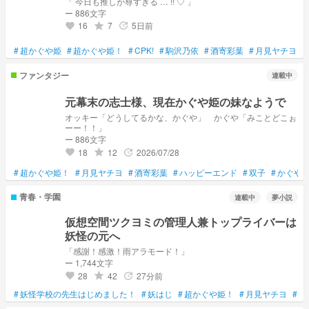
「 今日も推しが尊すぎる … !! ♡ 」
ー 886文字
16
7
5日前
grade
update
favorite
#
超かぐや姫
#
超かぐや姫！
#
CPK!
#
駒沢乃依
#
酒寄彩葉
#
月見ヤチヨ
#
ファンタジー
連載中
元幕末の志士様、現在かぐや姫の妹なようで
オッキー「どうしてるかな、かぐや」 かぐや「みことどこぉ
ーー！！」
ー 886文字
18
12
2026/07/28
grade
update
favorite
#
超かぐや姫！
#
月見ヤチヨ
#
酒寄彩葉
#
ハッピーエンド
#
双子
#
かぐや
青春・学園
連載中
夢小説
仮想空間ツクヨミの管理人兼トップライバーは
妖怪の元へ
「感謝！感激！雨アラモード！」
ー 1,744文字
28
42
27分前
grade
update
favorite
#
妖怪学校の先生はじめました！
#
妖はじ
#
超かぐや姫！
#
月見ヤチヨ
#
成