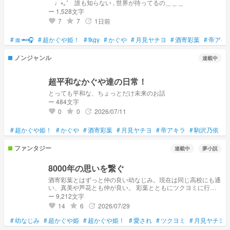
♩⭒｡˚ 誰も知らない , 世界が待ってるの＿＿＿
ー 1,528文字
7
7
1日前
grade
update
favorite
#
🎀🦈🎧️
#
超かぐや姫！
#
tkgy
#
かぐや
#
月見ヤチヨ
#
酒寄彩葉
#
帝アキ
ノンジャンル
連載中
超平和なかぐや達の日常！
とっても平和な、ちょっとだけ未来のお話
ー 484文字
0
0
2026/07/11
grade
update
favorite
#
超かぐや姫！
#
かぐや
#
酒寄彩葉
#
月見ヤチヨ
#
帝アキラ
#
駒沢乃依
#
ファンタジー
連載中
夢小説
8000年の思いを繋ぐ
酒寄彩葉とはずっと仲の良い幼なじみ。現在は同じ高校にも通
い、真美や芦花とも仲が良い。 彩葉とともにツクヨミに行く
ことも多々あった。 しかし、主人公には彩葉の推しである月
ー 9,212文字
見ヤチヨに見覚えが、、？？ そして、いつも通りの彩葉との
14
6
2026/07/29
grade
update
favorite
帰り道そこにはなぜか、キラキラ光るゲーミング電柱が？！！
小説初めてで、チャレンジで作らしていただいたものです！！
#
幼なじみ
#
超かぐや姫
#
超かぐや姫！
#
愛され
#
ツクヨミ
#
月見ヤチヨ
誤字あるかもです😣、オリジナルも含ませていただきます！！