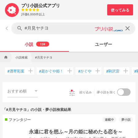
プリ小説公式アプリ
評価6,000件以上
keyboard_arrow_left
clear
search
小説
ユーザー
124
小説検索
#月見ヤチヨ
home
add
add
add
add
酒寄彩葉
超かぐや姫！
かぐや
駒沢雷
#
#
#
#
#
おすすめ順
tune
絞り込み
夢小説を除く
「#月見ヤチヨ」の小説・夢小説検索結果
ファンタジー
連載中
夢小説
永遠に君を想ふ～月の姫に秘めたる恋を～