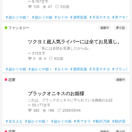
ー 8,167文字
105
47
5日前
grade
update
favorite
#
超かぐや姫！
#
超かぐや姫
#
かぐや
#
酒寄彩葉
#
月見ヤチヨ
#
帝アキラ
ファンタジー
連載中
夢小説
ツクヨミ超人気ライバーには全てお見通し。
「私には全部お見通しだからね」
ー 319文字
0
4
6日前
grade
update
favorite
#
超かぐや姫
#
超かぐや姫！
#
かぐや
#
酒寄彩葉
#
月見ヤチヨ
#
ブラック
恋愛
連載中
ブラックオニキスのお姫様
これは、ブラックオニキスに守られている織姫のお話
ー 55,177文字
382
188
2026/05/04
grade
update
favorite
#
女主人公
#
超かぐや姫！
#
超かぐや姫
#
帝アキラ
#
駒沢乃依
#
駒沢雷
#
恋愛
連載中
夢小説