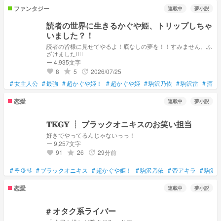
できるだけ更新致しますのでよろしくお願いいたします！！！
ファンタジー
連載中
夢小説
あと少し恋愛もあるかもです、、！！
読者の世界に生きるかぐや姫、トリップしちゃ
いました？！
読者の皆様に見せてやるよ！底なしの夢を！！すみません、ふ
ざけました🙇‍♀️
ー 4,935文字
8
5
2026/07/25
grade
update
favorite
#
女主人公
#
最強
#
超かぐや姫！
#
超かぐや姫
#
駒沢乃依
#
駒沢雷
#
酒寄
恋愛
連載中
夢小説
𝐓𝐊𝐆𝐘 ┊︎ ブラックオニキスのお笑い担当
好きでやってるんじゃないっっ！
ー 9,257文字
91
26
29分前
grade
update
favorite
#
🌹🍋🫧
#
ブラックオニキス
#
超かぐや姫！
#
駒沢乃依
#
帝アキラ
#
駒沢
恋愛
連載中
夢小説
# オタク系ライバー