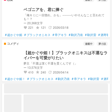
ベゴニアを、君に捧ぐ
「俺キミに一目惚れ、かも」────いやそんなこと言われて
も！？
ー 20,368文字
221
121
2026/03/18
grade
update
favorite
#
超かぐや姫
#
ブラックオニキス
#
帝アキラ
#
駒沢乃依
#
駒沢雷
#
酒寄朝
コメディ
連載中
夢小説
【超かぐや姫！】ブラックオニキスは不運なラ
イバーを可愛がりたい
夢主「不運は潔く不運を貫くんです（」
ー 13,576文字
410
240
2026/04/14
grade
update
favorite
#
超かぐや姫！
#
ブラックオニキス
#
駒沢乃依
#
帝アキラ
#
駒沢雷
#
酒寄