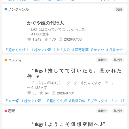
ノンジャンル
完結
かぐや姫の代行人
「姫様には笑っていてほしいから...笑」
ー 41,666文字
1,249
170
2026/07/03
grade
update
favorite
#
超かぐや姫！
#
超かぐや姫
#
女主人公
#
酒寄彩葉
#
かぐや
#
月見ヤチヨ
コメディ
連載中
夢小説
* 𝐭𝐤𝐠𝐲 ⌇ 推 し て て 引 い た ら , 惹 か れ た
件 ♥
『 推すの辞めたら , グイグイ来たんですが ?! 』
ー 9,132文字
85
64
2026/07/31
grade
update
favorite
#
🎀🦈🎧️
#
超かぐや姫！
#
超かぐや姫
#
駒沢乃依
#
ブラックオニキス
#
帝
恋愛
連載中
夢小説
* 𝐭𝐤𝐠𝐲 ⌇ よ う こ そ 仮 想 空 間 へ ♪”