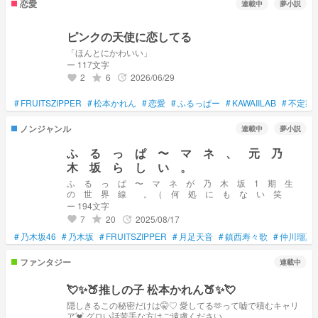
恋愛
連載中
夢小説
ピンクの天使に恋してる
「ほんとにかわいい」
ー 117文字
2
6
2026/06/29
grade
update
favorite
#
FRUITSZIPPER
#
松本かれん
#
恋愛
#
ふるっぱー
#
KAWAIILAB
#
不定期
ノンジャンル
連載中
夢小説
ふ る っ ぱ 〜 マ ネ 、 元 乃
木 坂 ら し い 。
ふ る っ ぱ 〜 マ ネ が 乃 木 坂 1 期 生
の 世 界 線 。 （ 何 処 に も な い 笑
ー 194文字
7
20
2025/08/17
grade
update
favorite
#
乃木坂46
#
乃木坂
#
FRUITSZIPPER
#
月足天音
#
鎮西寿々歌
#
仲川瑠夏
ファンタジー
連載中
💘✨️🍑推しの子 松本かれん🍑✨️💘
隠しきるこの秘密だけは🤫♡ 愛してる🫶って嘘で積むキャリ
ア💓 グロい話苦手な方はご遠慮ください