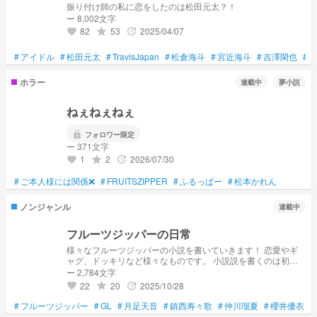
振り付け師の私に恋をしたのは松田元太？！
ー 8,002文字
82
53
2025/04/07
grade
update
favorite
#
アイドル
#
松田元太
#
TravisJapan
#
松倉海斗
#
宮近海斗
#
吉澤閑也
#
ホラー
連載中
夢小説
ねぇねぇねぇ
lock
フォロワー限定
ー 371文字
1
2
2026/07/30
grade
update
favorite
#
ご本人様には関係❌
#
FRUITSZIPPER
#
ふるっぱー
#
松本かれん
ノンジャンル
連載中
フルーツジッパーの日常
様々なフルーツジッパーの小説を書いていきます！ 恋愛やギ
ャグ、ドッキリなど様々なものです。 小説説を書くのは初心
者なので下手でも許してください あと口調など合っていなか
ー 2,784文字
ったらすみません リクエスト募集中！
22
20
2025/10/28
grade
update
favorite
#
フルーツジッパー
#
GL
#
月足天音
#
鎮西寿々歌
#
仲川瑠夏
#
櫻井優衣
#