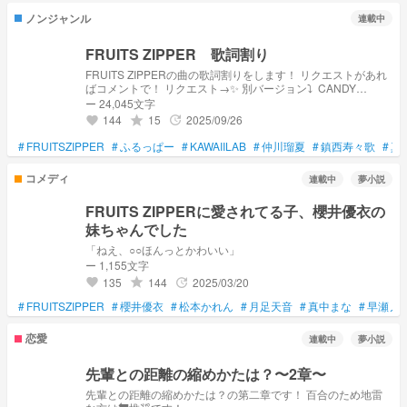
ノンジャンル
連載中
FRUITS ZIPPER 歌詞割り
FRUITS ZIPPERの曲の歌詞割りをします！ リクエストがあれ
ばコメントで！ リクエスト→✨ 別バージョン⤵︎ ︎ CANDY
TUNEVer.→
ー 24,045文字
https://novel.prcm.jp/novel/P3GdPZam2vXY08EZiOeO CUTIE
144
15
2025/09/26
grade
update
favorite
STREETVer.→
https://novel.prcm.jp/novel/IXay8yePs66W9ktSpN2F
#
FRUITSZIPPER
#
ふるっぱー
#
KAWAIILAB
#
仲川瑠夏
#
鎮西寿々歌
#
真
コメディ
連載中
夢小説
FRUITS ZIPPERに愛されてる子、櫻井優衣の
妹ちゃんでした
「ねえ、○○ほんっとかわいい」
ー 1,155文字
135
144
2025/03/20
grade
update
favorite
#
FRUITSZIPPER
#
櫻井優衣
#
松本かれん
#
月足天音
#
真中まな
#
早瀬ノ
恋愛
連載中
夢小説
先輩との距離の縮めかたは？〜2章〜
先輩との距離の縮めかたは？の第二章です！ 百合のため地雷