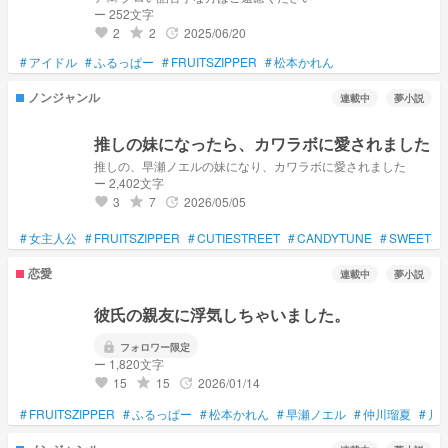
ー 252文字
2
2
2025/06/20
grade
update
favorite
#
アイドル
#
ふるっぱー
#
FRUITSZIPPER
#
松本かれん
ノンジャンル
連載中
夢小説
推しの妹になったら、カワラボに愛されました
推しの、早瀬ノエルの妹になり、カワラボに愛されました
ー 2,402文字
3
7
2026/05/05
grade
update
favorite
#
女主人公
#
FRUITSZIPPER
#
CUTIESTREET
#
CANDYTUNE
#
SWEETST
恋愛
連載中
夢小説
彼氏の親友に浮気しちゃいました。
lock
フォロワー限定
ー 1,820文字
15
15
2026/01/14
grade
update
favorite
#
FRUITSZIPPER
#
ふるっぱー
#
松本かれん
#
早瀬ノエル
#
仲川瑠夏
#
月