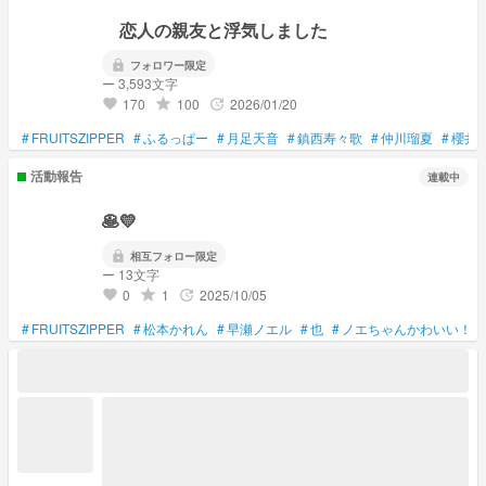
恋人の親友と浮気しました
lock
フォロワー限定
ー 3,593文字
170
100
2026/01/20
grade
update
favorite
#
FRUITSZIPPER
#
ふるっぱー
#
月足天音
#
鎮西寿々歌
#
仲川瑠夏
#
櫻井
活動報告
連載中
🥞💛
lock
相互フォロー限定
ー 13文字
0
1
2025/10/05
grade
update
favorite
#
FRUITSZIPPER
#
松本かれん
#
早瀬ノエル
#
也
#
ノエちゃんかわいい！！