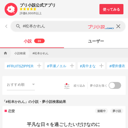
プリ小説公式アプリ
評価6,000件以上
keyboard_arrow_left
clear
search
小説
ユーザー
20
小説検索
#松本かれん
home
add
add
add
早瀬ノエル
真中まな
櫻井優衣
#
FRUITSZIPPER
#
#
#
おすすめ順
tune
絞り込み
夢小説を除く
「#松本かれん」の小説・夢小説検索結果
恋愛
連載中
夢小説
平凡な日々を過ごしたいだけなのに