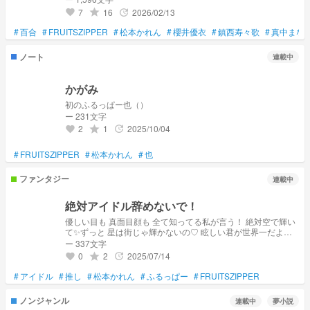
7
16
2026/02/13
grade
update
favorite
#
百合
#
FRUITSZIPPER
#
松本かれん
#
櫻井優衣
#
鎮西寿々歌
#
真中まな
ノート
連載中
かがみ
初のふるっぱー也（）
ー 231文字
2
1
2025/10/04
grade
update
favorite
#
FRUITSZIPPER
#
松本かれん
#
也
ファンタジー
連載中
絶対アイドル辞めないで！
優しい目も 真面目顔も 全て知ってる私が言う！ 絶対空で輝い
て✨️ずっと 星は街じゃ輝かないの♡ 眩しい君が世界一だよ💓‪
すきだああああ😘
ー 337文字
0
2
2025/07/14
grade
update
favorite
#
アイドル
#
推し
#
松本かれん
#
ふるっぱー
#
FRUITSZIPPER
ノンジャンル
連載中
夢小説