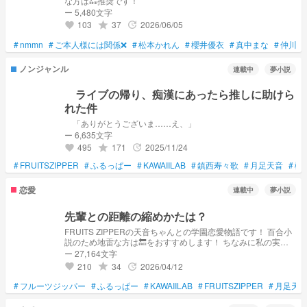
な方は🔙推奨です！
ー 5,480文字
103
37
2026/06/05
grade
update
favorite
#
nmmn
#
ご本人様には関係❌
#
松本かれん
#
櫻井優衣
#
真中まな
#
仲川瑠
ノンジャンル
連載中
夢小説
ライブの帰り、痴漢にあったら推しに助けら
れた件
「ありがとうございま……え、」
ー 6,635文字
495
171
2025/11/24
grade
update
favorite
#
FRUITSZIPPER
#
ふるっぱー
#
KAWAIILAB
#
鎮西寿々歌
#
月足天音
#
櫻
恋愛
連載中
夢小説
先輩との距離の縮めかたは？
FRUITS ZIPPERの天音ちゃんとの学園恋愛物語です！ 百合小
説のため地雷な方は🔙をおすすめします！ ちなみに私の実話
と妄想が入り混じった話です！ 私は百合ではないけどこんな
ー 27,164文字
の合ったらいいなーと考えてます！
210
34
2026/04/12
grade
update
favorite
#
フルーツジッパー
#
ふるっぱー
#
KAWAIILAB
#
FRUITSZIPPER
#
月足天