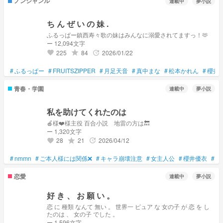
ノンジャンル
連載中
夢小説
ち ん ぜ い の 妹 .
ふるっぱー鎮西寿々歌の妹はみんなに溺愛されてますっ！🫶
ー 12,094文字
225
84
2026/01/22
grade
update
favorite
#
ふるっぱー
#
FRUITSZIPPER
#
月足天音
#
真中まな
#
松本かれん
#
櫻井
青春・学園
連載中
夢小説
私を助けてくれたのは
🍎様❤️様主役 百合小説 地雷の方は🔙
ー 1,320文字
28
21
2026/04/12
grade
update
favorite
#
nmmn
#
ご本人様には関係❌
#
キャラ崩壊注意
#
女主人公
#
櫻井優衣
#
真
恋愛
連載中
夢小説
好 き 、 お 願 い 。
恋 に 種類 なんて 無い 。 世界一 ピュア な 女の子 が 恋 を し
たのは 、 女の子 でした 。
ー 1,596文字