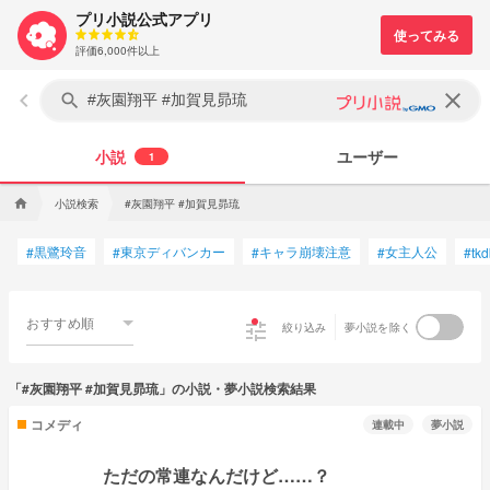
プリ小説公式アプリ
評価6,000件以上
keyboard_arrow_left
clear
search
小説
ユーザー
1
小説検索
#灰園翔平 #加賀見昴琉
home
黒鷺玲音
東京ディバンカー
キャラ崩壊注意
女主人公
#
#
#
#
#
tk
おすすめ順
tune
絞り込み
夢小説を除く
「#灰園翔平 #加賀見昴琉」の小説・夢小説検索結果
コメディ
連載中
夢小説
ただの常連なんだけど……？