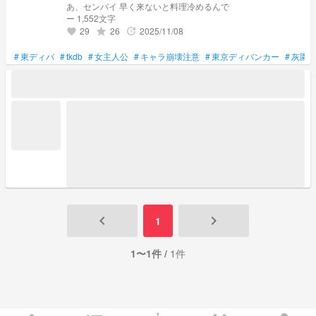
あ、センパイ 早く来ないと料理冷めるんで
ー 1,552文字
29
26
2025/11/08
grade
update
favorite
#
東ディバ
#
tkdb
#
女主人公
#
キャラ崩壊注意
#
東京ディバンカー
#
灰園
keyboard_arrow_left
keyboard_arrow_right
1
1〜1件 /
1件