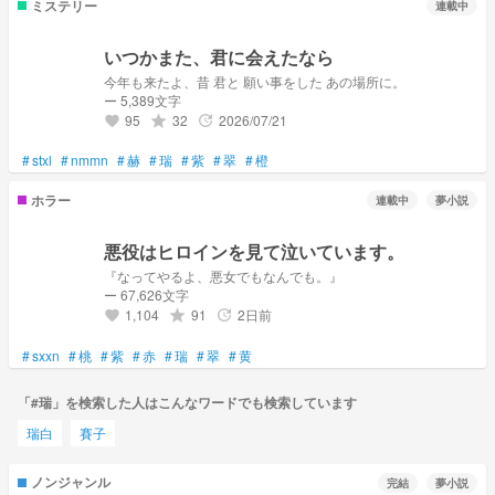
ミステリー
連載中
いつかまた、君に会えたなら
今年も来たよ、昔 君と 願い事をした あの場所に。
ー 5,389文字
95
32
2026/07/21
grade
update
favorite
#
stxl
#
nmmn
#
赫
#
瑞
#
紫
#
翠
#
橙
ホラー
連載中
夢小説
悪役はヒロインを見て泣いています。
『なってやるよ、悪女でもなんでも。』
ー 67,626文字
1,104
91
2日前
grade
update
favorite
#
sxxn
#
桃
#
紫
#
赤
#
瑞
#
翠
#
黄
「#瑞」を検索した人はこんなワードでも検索しています
瑞白
賽子
ノンジャンル
完結
夢小説