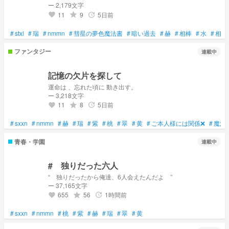
ー 2,179文字
11
9
5日前
grade
update
favorite
#
stxl
#
瑞
#
nmmn
#
彗星の夢色魔法書
#
暗い過去
#
赫
#
相棒
#
水
#
相方
ファンタジー
連載中
記憶の欠片を探して
運命は 、忘れた頃に 動き出す。
ー 3,218文字
11
8
5日前
grade
update
favorite
#
sxxn
#
nmmn
#
赫
#
瑞
#
紫
#
桃
#
翠
#
黄
#
ご本人様には関係❌
#
魔法
青春・学園
連載中
# 独りだった六人
“ 独りだったから俺達、6人会えたんだよ ”
ー 37,165文字
655
56
1時間前
grade
update
favorite
#
sxxn
#
nmmn
#
桃
#
紫
#
赫
#
瑞
#
翠
#
黄