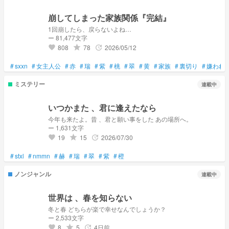
崩してしまった家族関係『完結』
1回崩したら、戻らないよね…
ー 81,477文字
808
78
2026/05/12
grade
update
favorite
#
sxxn
#
女主人公
#
赤
#
瑞
#
紫
#
桃
#
翠
#
黄
#
家族
#
裏切り
#
嫌われ
ミステリー
連載中
いつかまた 、君に逢えたなら
今年も来たよ。昔 、君と願い事をした あの場所へ。
ー 1,631文字
19
15
2026/07/30
grade
update
favorite
#
stxl
#
nmmn
#
赫
#
瑞
#
翠
#
紫
#
橙
ノンジャンル
連載中
世界は 、春を知らない
冬と春 どちらが楽で幸せなんでしょうか？
ー 2,533文字
8
5
4日前
grade
update
favorite