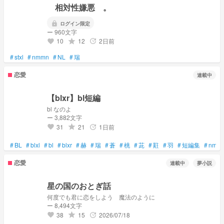
相対性嫌悪 。
lock
ログイン限定
ー 960文字
10
12
2日前
grade
update
favorite
#
stxl
#
nmmn
#
NL
#
瑞
恋愛
連載中
【blxr】bl短編
bl なのよ
ー 3,882文字
31
21
1日前
grade
update
favorite
#
BL
#
blxl
#
bl
#
blxr
#
赫
#
瑞
#
蒼
#
桃
#
茈
#
黈
#
羽
#
短編集
#
nmm
恋愛
連載中
夢小説
星の国のおとぎ話
何度でも君に恋をしよう 魔法のように
ー 8,494文字
38
15
2026/07/18
grade
update
favorite