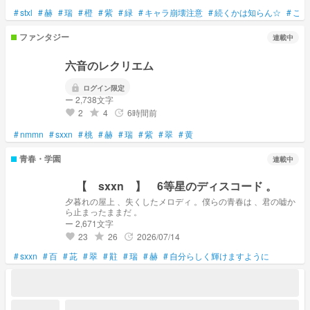
#
stxl
#
赫
#
瑞
#
橙
#
紫
#
緑
#
キャラ崩壊注意
#
続くかは知らん☆
#
ご本
ファンタジー
連載中
六音のレクリエム
lock
ログイン限定
ー 2,738文字
2
4
6時間前
grade
update
favorite
#
nmmn
#
sxxn
#
桃
#
赫
#
瑞
#
紫
#
翠
#
黄
青春・学園
連載中
【 sxxn 】 6等星のディスコード 。
夕暮れの屋上 、失くしたメロディ 。僕らの青春は 、君の嘘か
ら止まったままだ 。
ー 2,671文字
23
26
2026/07/14
grade
update
favorite
#
sxxn
#
百
#
茈
#
翠
#
黈
#
瑞
#
赫
#
自分らしく輝けますように