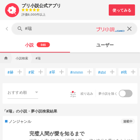
プリ小説公式アプリ
評価6,000件以上
keyboard_arrow_left
clear
search
小説
ユーザー
565
小説検索
#瑞
home
add
add
add
add
add
add
赫
紫
翠
桃
#
#
#
#
nmmn
#
stxl
#
おすすめ順
tune
絞り込み
夢小説を除く
「#瑞」の小説・夢小説検索結果
ノンジャンル
連載中
完璧人間が愛を知るまで