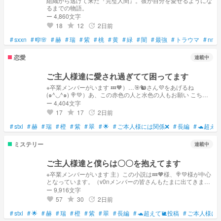
組織から逃げて来た『完璧人間』。彼が自分を愛せるようにな
るまでの物語。
ー 4,860文字
18
12
2日前
grade
update
favorite
#
sxxn
#
🎼🌸
#
赫
#
瑞
#
紫
#
桃
#
黄
#
緑
#
闇
#
最強
#
トラウマ
#
nmm
恋愛
連載中
ご主人様達に愛され過ぎてて困ってます
※卒業メンバーがいます 💤🧡）…🎯🐿さん💜をあげるね
(๑^◡^๑) 🍭💚）あ、この赤色の人と水色の人もお願い こちら
は「ご主人様達と僕らは〇〇を持っています」の違う世界線の
ー 4,404文字
物語です。 ？）ゆうく〜ん！！ 🍭💚）ﾋﾞｸｯ! 主）ちょっと！こ
17
17
2日前
grade
update
favorite
こでそうするのは早いですよ💦 ？）え〜…だったら、
ここまで読んでくれとる君なら本編まで見てくれるやろ？
#
stxl
#
赫
#
瑞
#
橙
#
紫
#
翠
#
🌟
#
ご本人様には関係❌
#
長編
#
🐢超えて
そしたらゆうくんとも遊べるっちゅうことやからまたあとで
な！
ミステリー
連載中
ご主人様達と僕らは〇〇を抱えてます
※卒業メンバーがいます 主）この小説は💤🧡様、🍭💚様が中心
となっています。（v0nメンバーの皆さんもたまに出てきま
す） そして「ご主人様達に愛され過ぎてて困ってます」との
ー 9,916文字
違う世界線での物語です。 🌟）よろしくね〜！
57
30
2日前
grade
update
favorite
#
stxl
#
🌟
#
赫
#
瑞
#
橙
#
紫
#
翠
#
長編
#
🐢超えて🐌投稿
#
ご本人様に