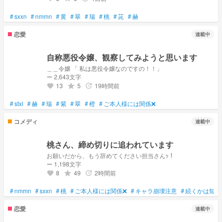
#
sxxn
#
nmmn
#
黄
#
翠
#
瑞
#
桃
#
茈
#
赫
恋愛
連載中
自称悪役令嬢、観察してみようと思います
＿＿令嬢 「 私は悪役令嬢なのですの！！」
ー 2,643文字
13
5
19時間前
grade
update
favorite
#
stxl
#
赫
#
瑞
#
紫
#
翠
#
橙
#
ご本人様には関係❌
コメディ
連載中
桃さん、締め切りに追われています
お願いだから、もう辞めてください担当さんｯ！
ー 1,198文字
8
49
2時間前
grade
update
favorite
#
nmmn
#
sxxn
#
桃
#
ご本人様には関係❌
#
キャラ崩壊注意
#
続くかは知ら
恋愛
連載中