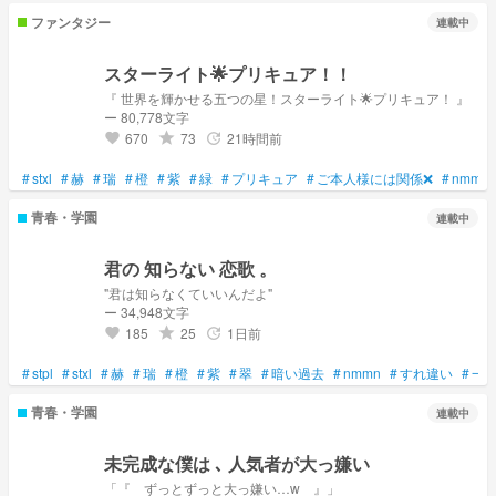
ファンタジー
連載中
スターライト🌟プリキュア！！
『 世界を輝かせる五つの星！スターライト🌟プリキュア！ 』
ー 80,778文字
670
73
21時間前
grade
update
favorite
#
stxl
#
赫
#
瑞
#
橙
#
紫
#
緑
#
プリキュア
#
ご本人様には関係❌
#
nmmn
青春・学園
連載中
君の 知らない 恋歌 。
"君は知らなくていいんだよ"
ー 34,948文字
185
25
1日前
grade
update
favorite
#
stpl
#
stxl
#
赫
#
瑞
#
橙
#
紫
#
翠
#
暗い過去
#
nmmn
#
すれ違い
#
一
青春・学園
連載中
未完成な僕は ､ 人気者が大っ嫌い
「『 ずっとずっと大っ嫌い…w 』」