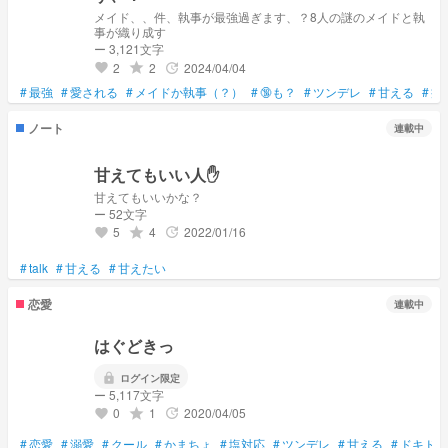
メイド、、件、執事が最強過ぎます、？8人の謎のメイドと執
事が織り成す
ー 3,121文字
2
2
2024/04/04
grade
update
favorite
#
最強
#
愛される
#
メイドか執事（？）
#
🔞も？
#
ツンデレ
#
甘える
#
癒
ノート
連載中
甘えてもいい人✋
甘えてもいいかな？
ー 52文字
5
4
2022/01/16
grade
update
favorite
#
talk
#
甘える
#
甘えたい
恋愛
連載中
はぐどきっ
lock
ログイン限定
ー 5,117文字
0
1
2020/04/05
grade
update
favorite
#
恋愛
#
溺愛
#
クール
#
かまちょ
#
塩対応
#
ツンデレ
#
甘える
#
ドキドキ