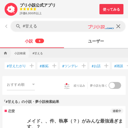
プリ小説公式アプリ
評価6,000件以上
keyboard_arrow_left
clear
search
小説
ユーザー
6
小説検索
#甘える
home
add
add
add
add
a
甘えたがり
嫉妬
ツンデレ
お話
雑談
#
#
#
#
#
おすすめ順
tune
絞り込み
夢小説を除く
「#甘える」の小説・夢小説検索結果
恋愛
連載中
メイド、、件、執事（？）がみんな最強過ぎま
す、？