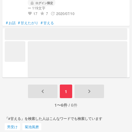
lock
ログイン限定
ー 119文字
17
7
2020/07/10
grade
update
favorite
#
お話
#
甘えたがり
#
甘える
keyboard_arrow_left
keyboard_arrow_right
1
1〜6件 /
6件
「#甘える」を検索した人はこんなワードでも検索しています
男受け
菊池風磨