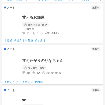
ノート
連載中
甘えるお部屋
lock
相互フォロー限定
ー 33文字
11
6
2023/01/27
grade
update
favorite
#
嫉妬
#
甘えるお部屋
#
甘える
ノート
連載中
甘えたがりのりなちゃん
lock
フォロワー限定
80
12
2020/09/06
grade
update
favorite
#
甘えたがり
#
甘える
#
雑談
ノート
連載中
❤️