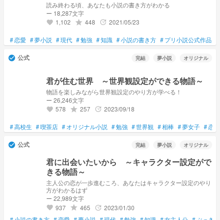
読み終わる頃、あなたも小説の書き方がわかる
ー 18,287文字
1,102
448
2021/05/23
grade
update
favorite
#
恋愛
#
夢小説
#
現代
#
勉強
#
知識
#
小説の書き方
#
プリ小説公式作品
#
公式
check_circle
完結
夢小説
オリジナル
君が住む世界 ～世界観設定ができる物語～
物語を楽しみながら世界観設定のやり方が学べる！
ー 26,246文字
578
257
2023/09/18
grade
update
favorite
#
高校生
#
喫茶店
#
オリジナル小説
#
勉強
#
世界観
#
相棒
#
夢女子
#
恋愛
公式
check_circle
完結
夢小説
オリジナル
君に出会いたいから ～キャラクター設定がで
きる物語～
主人公の恋が一歩進むころ、あなたはキャラクター設定のやり
方がわかるはず
ー 22,989文字
937
465
2023/01/30
grade
update
favorite
#
小説の書き方
#
恋愛
#
夢小説
#
現代
#
勉強
#
知識
#
女主人公
#
ぶっきら