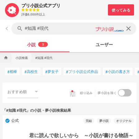
プリ小説公式アプリ
評価6,000件以上
keyboard_arrow_left
clear
search
小説
ユーザー
3
小説検索
#知識 #現代
home
相棒
高校生
夢女子
プリ小説公式作品
小説の書き方
#
#
#
#
#
おすすめ順
tune
絞り込み
夢小説を除く
「#知識 #現代」の小説・夢小説検索結果
公式
check_circle
完結
夢小説
オリジナル
君に読んで欲しいから ～小説が書ける物語～