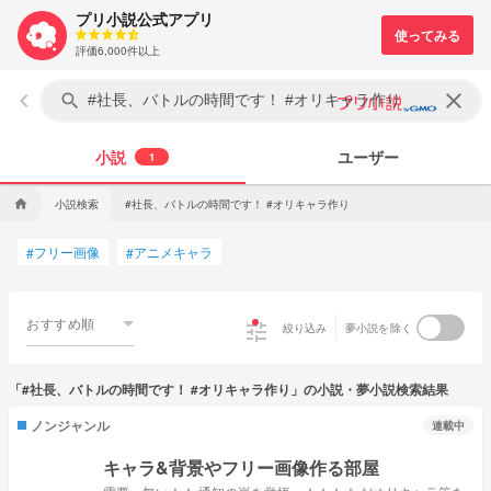
プリ小説公式アプリ
評価6,000件以上
keyboard_arrow_left
clear
search
小説
ユーザー
1
小説検索
#社長、バトルの時間です！ #オリキャラ作り
home
フリー画像
アニメキャラ
#
#
おすすめ順
tune
絞り込み
夢小説を除く
「#社長、バトルの時間です！ #オリキャラ作り」の小説・夢小説検索結果
ノンジャンル
連載中
キャラ&背景やフリー画像作る部屋