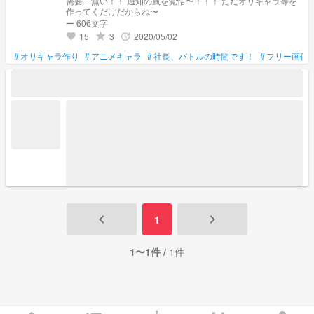
需要…無い！！ 通知の嵐を覚悟〜！！！ ただオリキャラ等を
作ってくだけだからね〜
ー 606文字
15
3
2020/05/02
grade
update
favorite
#
オリキャラ作り
#
アニメキャラ
#
社長、バトルの時間です！
#
フリー画像
keyboard_arrow_left
keyboard_arrow_right
1
1〜1件 /
1件