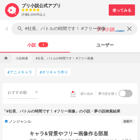
プリ小説公式アプリ
評価6,000件以上
keyboard_arrow_left
clear
search
小説
ユーザー
1
小説検索
#社長、バトルの時間です！ #フリー画像
home
アニメキャラ
オリキャラ作り
#
#
おすすめ順
tune
絞り込み
夢小説を除く
「#社長、バトルの時間です！ #フリー画像」の小説・夢小説検索結果
ノンジャンル
連載中
キャラ&背景やフリー画像作る部屋