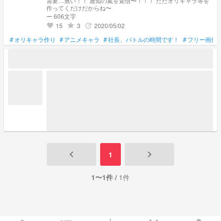
需要…無い！！ 通知の嵐を覚悟〜！！！ ただオリキャラ等を
作ってくだけだからね〜
ー 606文字
15
3
2020/05/02
grade
update
favorite
#
オリキャラ作り
#
アニメキャラ
#
社長、バトルの時間です！
#
フリー画像
keyboard_arrow_left
keyboard_arrow_right
1
1〜1件 /
1件