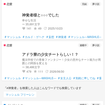
恋愛
完結
夢小説
神覚者様と○○○でした
幸せな生活
ー 35,691文字
141
49
2025/10/23
grade
update
favorite
#
マッシュル
#
カルド・ゲヘナ
#
妄想
#
神覚者
#
マッシュル―MASHLE―
恋愛
連載中
夢小説
アドラ寮の少女チートらしい！？
魔法学校での青春ファンタジー！少女の意外なチート能力が周
囲との関係を変える
ー 38,486文字
479
111
2026/06/30
grade
update
favorite
#
マッシュル
#
マッシュル―MASHLE―
#
女主人公
#
気軽に💬してね
#
愛さ
「#神覚者」を検索した人はこんなワードでも検索しています
マッシュル フリーレン
ノンジャンル