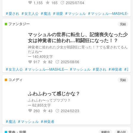
1,155
165
2025/07/04
grade
update
favorite
#
愛され
#
女主人公
#
魔法
#
溺愛
#
マッシュル
#
マッシュル―MASHLE―
ファンタジー
完結
マッシュルの世界に転生し、記憶喪失なった少
女は神覚者に拾われ…戦闘狂になった！？
神覚者に拾われた少女が戦闘狂に育った！？でも愛されてるん
だよね〜
ー 140,409文字
917
82
2025/08/06
grade
update
favorite
#
女主人公
#
マッシュル―MASHLE―
#
マッシュル
#
愛され
#
神覚者
#
記
コメディ
完結
ふわふわって感じかな？
ふわふわ〜ってプワプワ？
ー 62,855文字
260
43
2024/02/23
grade
update
favorite
#
魔法
#
マッシュル
#
神覚者
青春・学園
連載中
夢小説