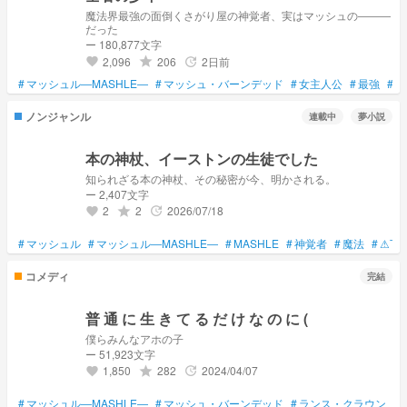
魔法界最強の面倒くさがり屋の神覚者、実はマッシュの―――
だった
ー 180,877文字
2,096
206
2日前
grade
update
favorite
#
マッシュル―MASHLE―
#
マッシュ・バーンデッド
#
女主人公
#
最強
#
神
ノンジャンル
連載中
夢小説
本の神杖、イーストンの生徒でした
知られざる本の神杖、その秘密が今、明かされる。
ー 2,407文字
2
2
2026/07/18
grade
update
favorite
#
マッシュル
#
マッシュル―MASHLE―
#
MASHLE
#
神覚者
#
魔法
#
⚠下
コメディ
完結
普 通 に 生 き て る だ け な の に (
僕らみんなアホの子
ー 51,923文字
1,850
282
2024/04/07
grade
update
favorite
#
マッシュル―MASHLE―
#
マッシュ・バーンデッド
#
ランス・クラウン
#