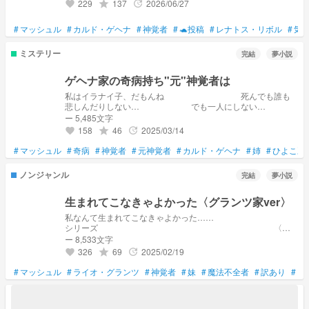
229
137
2026/06/27
grade
update
favorite
#
マッシュル
#
カルド・ゲヘナ
#
神覚者
#
🐢投稿
#
レナトス・リボル
#
気軽
ミステリー
完結
夢小説
ゲヘナ家の奇病持ち"元"神覚者は
私はイラナイ子、だもんね 死んでも誰も
悲しんだりしない… でも一人にしない
で
ー 5,485文字
デイリーランキング 3/12 69
158
46
2025/03/14
grade
update
favorite
位 3/7 143位 3/5 180
位
#
マッシュル
#
奇病
#
神覚者
#
元神覚者
#
カルド・ゲヘナ
#
姉
#
ひよこ豆
ノンジャンル
完結
夢小説
生まれてこなきゃよかった〈グランツ家ver〉
私なんて生まれてこなきゃよかった……
シリーズ 〈マ
ドル家ver〉 しろは″ね
ー 8,533文字
様
326
69
2025/02/19
grade
update
favorite
https://novel.prcm.jp/novel/GzgrdTmO4dEI3PKaNJcv
#
マッシュル
#
ライオ・グランツ
#
神覚者
#
妹
#
魔法不全者
#
訳あり
#
シ
〈文ストver〉桜餅🌸
様
https://novel.prcm.jp/novel/IcdwkldQYmUBSNTXHcvx