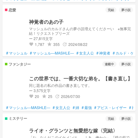
恋愛
完結
夢小説
神覚者のあの子
マッシュルのカルドさんの夢小説増えてくださーい ※無事完
結！リクエストプリーズ
ー 27,815文字
1,787
355
2024/08/22
grade
update
favorite
#
マッシュル
#
マッシュル―MASHLE―
#
女主人公
#
神覚者
#
カルド・ゲヘ
ファンタジー
連載中
夢小説
この世界では、一番大切な弟を。【書き直し】
同じ題名の私の作品の書き直しです。
ー 3,575文字
20
25
2026/07/30
grade
update
favorite
#
マッシュル―MASHLE―
#
女主人公
#
姉
#
最強
#
アビス・レイザー
#
神
ミステリー
完結
夢小説
ライオ・グランツと無愛想な嫁〈完結〉
「な、なんだこのイケメンは……！あ、俺か☆」 『鏡の前で