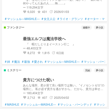
何やってんだあの人……怖……』
ー 119,294文字
6,020
431
2026/01/03
grade
update
favorite
#
マッシュル―MASHLE―
#
女主人公
#
ライオ・グランツ
#
オーター・マド
ファンタジー
連載中
夢小説
最強エルフは魔法学校へ
『 暇だしとりまイーストン行こ 』
ー 48,403文字
8,272
1,815
6日前
grade
update
favorite
#
姉
#
魔法
#
最強
#
愛され
#
マッシュル―MASHLE―
#
マッシュ・バーン
ミステリー
完結
夢小説
貴方につけた呪い
あんな場所、君が居て良い場所では無い。 ‪”‬イノセントゼロ‪”‬の
場所に。 私が必ず貴方を逃がすから。 だから、貴方は幸せに
なってね。 題名を変更させていただきました。 2025/01/05 ︰
ー 183,404文字
ハート1000突破 誠にありがとうございます🙇 2025/04/02 ：
2,712
407
2025/04/02
grade
update
favorite
ハート1600突破 誠にありがとうございます🙇 こちらの話は完
結しました。誠にありがとうございました。
#
MASHLE
#
マッシュル―MASHLE―
#
マッシュ・バーンデッド
#
マッシュ