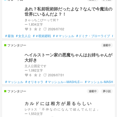
あれ？私前呪術師だったよな？なんで今魔法の
世界にいるんだよ？！
きゃっちこぴーって何？
ー 1,834文字
3
2
2026/07/02
grade
update
favorite
#
最強
#
女主人公
#
＃呪術廻戦
#
＃マッシュル
#
ドミナ・ブローライブ
#
ファンタジー
連載中
ヘイルストーン家の悪魔ちゃんはお姉ちゃんが
大好き
主人公固定です
ー 1,082文字
6
2
2026/07/31
grade
update
favorite
#
マッシュル
#
オリキャラ
#
マッシュル―MASHLE―
#
マッシュル-MASHLE
ファンタジー
連載中
夢小説
カ ル ド に は 相 方 が 居 る ら し い
レナトス 「 不 仲 な の に な ん で 組 ん で ん だ よ 」
ー 1,553文字