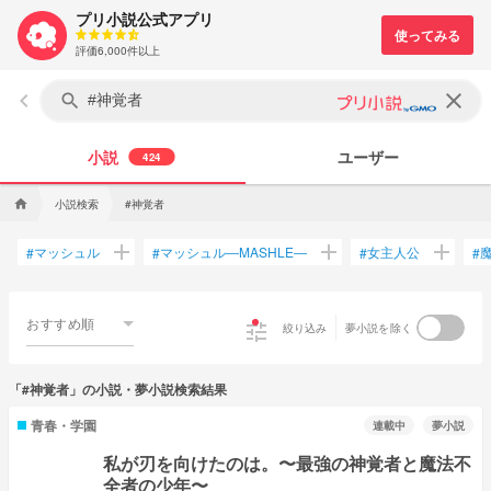
プリ小説公式アプリ
評価6,000件以上
keyboard_arrow_left
clear
search
小説
ユーザー
424
小説検索
#神覚者
home
add
add
add
マッシュル
マッシュル―MASHLE―
女主人公
#
#
#
#
おすすめ順
tune
絞り込み
夢小説を除く
「#神覚者」の小説・夢小説検索結果
青春・学園
連載中
夢小説
私が刃を向けたのは。〜最強の神覚者と魔法不
全者の少年〜