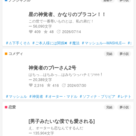
連載中
夢小説
星の神覚者、かなりのブラコン！！
この世で一番尊いものとは、私の弟だ！
ー 56,090文字
409
48
2026/07/14
grade
update
favorite
#
⚠下手くそ⚠
#
ご本人様には関係❌
#
魔法
#
マッシュル―MASHLE―
#
姉
コメディ
完結
夢小説
神覚者のプiーさん2号
はちっ…はちみっ…はみちつっハチミツｩｩｩ！
ー 20,389文字
2,316
416
2024/07/30
grade
update
favorite
#
マッシュル
#
神覚者
#
オーター・マドル
#
ソフィナ・ブリビア
#
レナトス
恋愛
完結
夢小説
[男子みたいな僕でも愛される]
え、オーターも恋なんてするんだ
ー 135,904文字