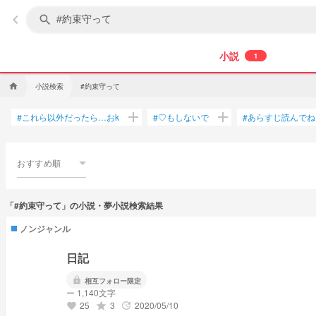
keyboard_arrow_left
search
小説
1
小説検索
#約束守って
home
add
add
これら以外だったら…おk
♡もしないで
あらすじ読んでね
#
#
#
おすすめ順
「#約束守って」の小説・夢小説検索結果
ノンジャンル
日記
lock
相互フォロー限定
ー 1,140文字
25
3
2020/05/10
grade
update
favorite