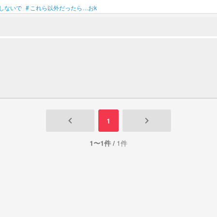
しないで
#
これら以外だったら…おk
keyboard_arrow_left
keyboard_arrow_right
1
1〜1件 /
1件