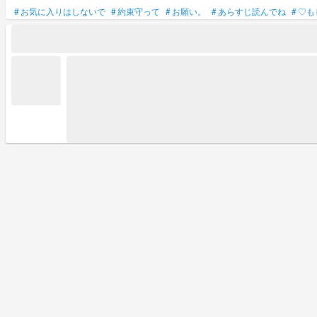
#
お気に入りはしないで
#
約束守って
#
お願い。
#
あらすじ読んでね
#
♡も