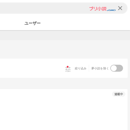
clear
ユーザー
tune
絞り込み
夢小説を除く
連載中