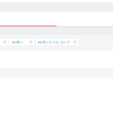
add
add
add
お願い。
お気に入りはしないで
#
#