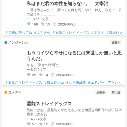
私はまだ君の本性を知らない。 太宰治
「君は誰なんだ？ 調べても何も判らない。ねえ、教えて。君
の全てを＿＿＿。」
ー 13,553文字
168
59
2026/06/28
grade
update
favorite
#
気軽に💬してね
#
女主人公
#
文豪ストレイドッグス
#
文スト
#
織田作之助
ノンジャンル
連載中
もうコイツら幸せになるには来世しか無いと思
うんだ。
さぁ、”幸せの時間”だ。
ー 8,710文字
22
14
2024/09/26
grade
update
favorite
#
文豪ストレイドッグス
#
織田作之助
#
江戸川乱歩
#
エドガー・アラン・ポ
コメディ
連載中
夢小説
霊能ストレイドッグス
異能では無く霊超能力が使える少女と幽霊な織田作の話。誤字
脱字は大親友
ー 4,774文字
57
53
2023/09/25
grade
update
favorite