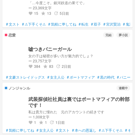
「…今度こそ。銀河鉄道の果てで」
ー 23,369文字
15
13
5日前
grade
update
favorite
#
文スト
#
⚠下手くそ⚠
#
気軽に💬してね
#
転生
#
双子
#
宮沢賢治
#
鬼滅
恋愛
完結
夢小説
嘘つきバニーガール
女の子は秘密が多い方が魅力的でしょ？
ー 23,757文字
384
83
2日前
grade
update
favorite
#
文豪ストレイドッグス
#
女主人公
#
ポートマフィア
#
黒の時代
#
バニーガ
ノンジャンル
連載中
武装探偵社社員は裏ではポートマフィアの幹部
です！
私は貴方に憧れた 元のアカウントの続きです
ー 1,008文字
1
1
1日前
grade
update
favorite
#
気軽に💬してね
#
女主人公
#
文スト
#
本への恩返し
#
⚠下手くそ⚠
#
キャ