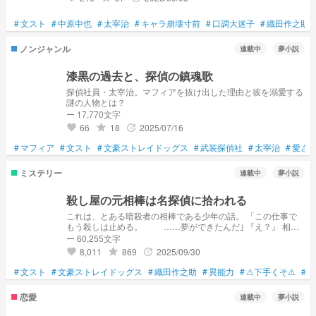
#
文スト
#
中原中也
#
太宰治
#
キャラ崩壊寸前
#
口調大迷子
#
織田作之助
ノンジャンル
連載中
夢小説
漆黒の過去と、探偵の鎮魂歌
探偵社員・太宰治。マフィアを抜け出した理由と彼を溺愛する
謎の人物とは？
ー 17,770文字
66
18
2025/07/16
grade
update
favorite
#
マフィア
#
文スト
#
文豪ストレイドッグス
#
武装探偵社
#
太宰治
#
愛さ
ミステリー
連載中
夢小説
殺し屋の元相棒は名探偵に拾われる
これは、とある暗殺者の相棒である少年の話。 「この仕事で
もう殺しは止める。 ……夢ができたんだ｣ 『え？』 相棒
である少年は違う道を歩んでいく キャラクターの過去など捏
ー 60,255文字
造有ります。ネタバレも含むかもしれません。 漫画版！↓
8,011
869
2025/09/30
grade
update
favorite
https://novel.prcm.jp/novel/bGip1LgMiHMcsQPzScMP
#
文スト
#
文豪ストレイドッグス
#
織田作之助
#
異能力
#
⚠下手くそ⚠
#
気
恋愛
連載中
夢小説