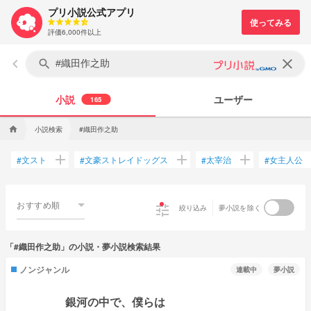
プリ小説公式アプリ
評価6,000件以上
keyboard_arrow_left
clear
search
小説
ユーザー
165
小説検索
#織田作之助
home
add
add
add
文スト
文豪ストレイドッグス
太宰治
女主人公
#
#
#
#
おすすめ順
tune
絞り込み
夢小説を除く
「#織田作之助」の小説・夢小説検索結果
ノンジャンル
連載中
夢小説
銀河の中で、僕らは