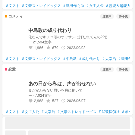
#
文スト
#
文豪ストレイドッグス
#
織田作之助
#
女主人公
#
霊能＆超能力
#
コメディ
連載中
夢小説
中島敦の成り代わり
俺なんでキノコ頭のオッサンに打たれてんの??()
ー 21,534文字
1,986
679
2023/09/03
grade
update
favorite
#
文スト
#
文豪ストレイドッグス
#
中島敦
#
成り代わり
#
太宰治
#
織田作
恋愛
連載中
夢小説
あの日から私は、声が出せない
まだ変わらない思いを胸に抱いて
ー 47,024文字
2,988
527
2026/06/07
grade
update
favorite
#
文スト
#
女主人公
#
太宰治
#
文豪ストレイドッグス
#
武装探偵社
#
ポー