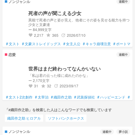
ノンジャンル
連載中
死者の声が聞こえる少女
異能で死者の声と姿が見え、他者にその姿を見せる能力を持つ
少女と文豪達
ー 84,999文字
2,217
365
2026/07/10
grade
update
favorite
#
文スト
#
文豪ストレイドッグス
#
女主人公
#
キャラ崩壊注意
#
ポートマフ
恋愛
連載中
世界はまだ終わってなんかいない
「私は君の云った様に成れたのかな」
ー 2,170文字
31
32
2023/09/17
grade
update
favorite
#
文スト2次創作
#
太宰治
#
織田作之助
#
武装探偵社
#
ハッピーエンド
#
太
「#織田作之助」を検索した人はこんなワードでも検索しています
織田作之助 ヒロアカ
ソフトバンクホークス
ノンジャンル
連載中
夢小説