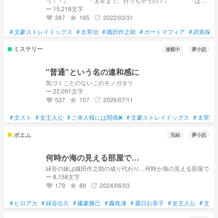
っ！！』 『太宰まで、行っちゃうの？』 「は
は、君がそんなこと云うなんて珍しいね」 非公開にし
ー 15,218文字
ようか悩んでいるので 期間限定で全体公開です^_^
387
165
2022/03/31
grade
update
favorite
#
文豪ストレイドッグス
#
太宰治
#
織田作之助
#
ポートマフィア
#
武装探偵
ミステリー
連載中
夢小説
"普通"という名の違和感に
気づくことのないこのモノガタリ
ー 22,091文字
537
107
2026/07/11
grade
update
favorite
#
文スト
#
女主人公
#
ご本人様には関係❌
#
文豪ストレイドッグス
#
太宰治
ポエム
完結
夢小説
何時か海の見える部屋で…
緑谷の妹は織田作之助の成り代わり…何時か海の見える部屋で
ー 8,158文字
179
89
2024/06/03
grade
update
favorite
#
ヒロアカ
#
緑谷出久
#
爆豪勝己
#
轟焦凍
#
麗日お茶子
#
女主人公
#
文ス