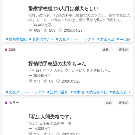
警察学校組の6人目は猟犬らしい
桜舞い散る春、17歳の夢主は警察官の道を志し、警察学校に入
学する。そこで出会ったのは、個性豊かな5人の仲間たち。彼
らは、それぞれ一癖も二癖もある面々だが、夢主と共に様々な
ー 33,403文字
事件に挑み、持ち前の異能力で解決していく。警察学校卒業
688
269
2026/04/29
grade
update
favorite
後、伝説の英雄・福地桜知から、軍警最強の特殊制圧作戦群・
甲分隊、通称"猟犬"への誘いを受け、夢主は新たな戦いの舞台
#
警察学校組
#
名探偵コナン
#
文豪ストレイドッグス
#
女主人公
#
🐢投稿
#
へと足を踏み入れる。仲間たちとの絆、そして、想像を絶する
事件の数々。警察学校組6人目の猟犬として、夢主の活躍は今
恋愛
連載中
夢小説
始まる。
探偵助手志望の太宰ちゃん
「今日も兄さんのせいで、助手になるの失敗した…」
ー 26,445文字
371
63
2026/03/26
grade
update
favorite
#
文豪ストレイドッグス
#
江戸川乱歩
#
太宰治
#
武装探偵社
#
女主人公
#
ホラー
完結
夢小説
｢私は人間失格です｣
ひよこ豆☔🐬の黒歴史小説
ー 14,888文字
216
57
2025/09/08
grade
update
favorite