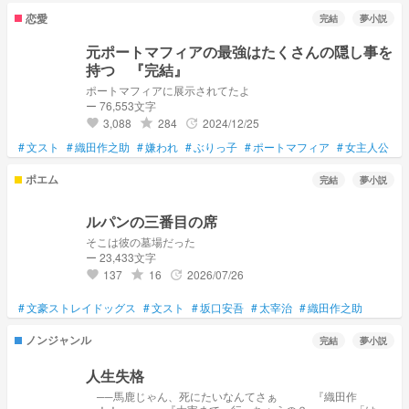
恋愛
完結
夢小説
元ポートマフィアの最強はたくさんの隠し事を
持つ 『完結』
ポートマフィアに展示されてたよ
ー 76,553文字
3,088
284
2024/12/25
grade
update
favorite
#
文スト
#
織田作之助
#
嫌われ
#
ぶりっ子
#
ポートマフィア
#
女主人公
#
ポエム
完結
夢小説
ルパンの三番目の席
そこは彼の墓場だった
ー 23,433文字
137
16
2026/07/26
grade
update
favorite
#
文豪ストレイドッグス
#
文スト
#
坂口安吾
#
太宰治
#
織田作之助
ノンジャンル
完結
夢小説
人生失格
──馬鹿じゃん、死にたいなんてさぁ 『織田作