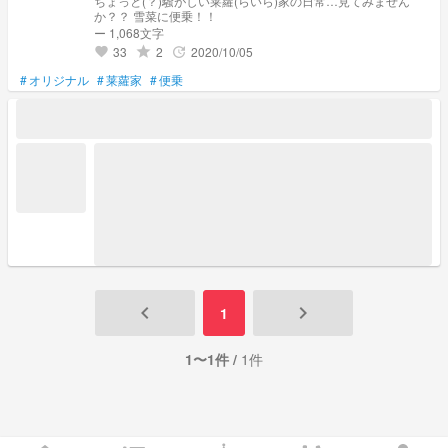
ちょっと(？)騒がしい莱蘿(らいら)家の日常…見てみません
か？？ 雪菜に便乗！！
ー 1,068文字
33
2
2020/10/05
grade
update
favorite
#
オリジナル
#
莱蘿家
#
便乗
keyboard_arrow_left
keyboard_arrow_right
1
1〜1件 /
1件