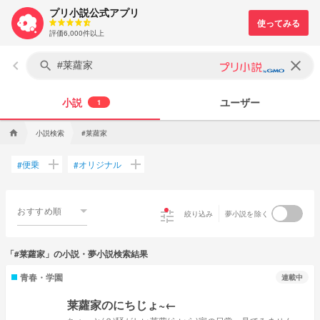
プリ小説公式アプリ
評価6,000件以上
keyboard_arrow_left
clear
search
小説
ユーザー
1
小説検索
#莱蘿家
home
add
add
便乗
オリジナル
#
#
おすすめ順
tune
絞り込み
夢小説を除く
「#莱蘿家」の小説・夢小説検索結果
青春・学園
連載中
莱蘿家のにちじょ~←