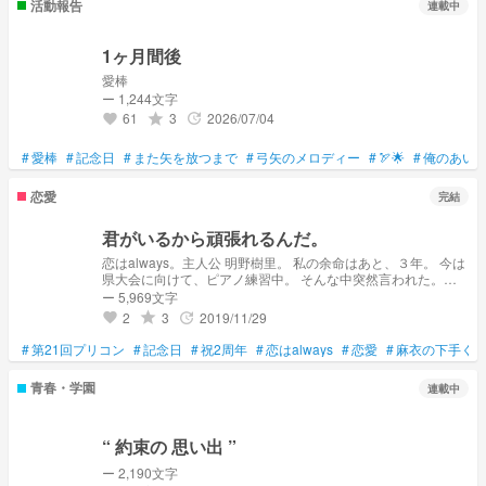
活動報告
連載中
1ヶ月間後
愛棒
ー 1,244文字
61
3
2026/07/04
grade
update
favorite
#
愛棒
#
記念日
#
また矢を放つまで
#
弓矢のメロディー
#
🏹🌟
#
俺のあい
恋愛
完結
君がいるから頑張れるんだ。
恋はalways。主人公 明野樹里。 私の余命はあと、３年。 今は
県大会に向けて、ピアノ練習中。 そんな中突然言われた。
「好きだ」 って。 本編の「恋はalways」もよろしくお願いい
ー 5,969文字
たします。
2
3
2019/11/29
grade
update
favorite
#
第21回プリコン
#
記念日
#
祝2周年
#
恋はalways
#
恋愛
#
麻衣の下手く
青春・学園
連載中
“ 約束の 思い出 ”
ー 2,190文字