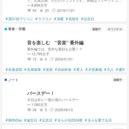
て、正真正銘、ただのラブコメです。 表紙はフリーアイコン
用に配布されたイラストを使用しています！
ー 8,899文字
93
25
2019/11/21
grade
update
favorite
#
第21回プリコン
#
ラブコメ
#
溺愛
#
高校生
#
記念日
青春・学園
連載中
オリジナル
音を楽しむ “音楽“ 番外編
番外編では、意外な素顔も公開！？
ー 12,789文字
12
4
2024/01/01
grade
update
favorite
#
吹奏楽部
#
先輩後輩
#
楽器
#
自由奔放
#
変人
#
才色兼備
#
凡人
#
優等生
ノート
連載中
バースデー！
今日は年に一度の僕のバースデー
ー 1,580文字
38
5
2026/06/13
grade
update
favorite
#
BirthDay
#
誕生日
#
記念日
#
るらが光2024祭
#
るらを愛でる日