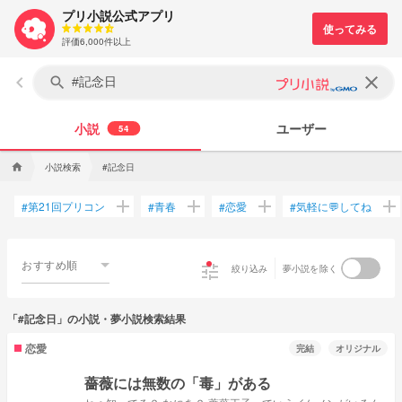
プリ小説公式アプリ
評価6,000件以上
keyboard_arrow_left
clear
search
小説
ユーザー
54
小説検索
#記念日
home
add
add
add
add
第21回プリコン
青春
恋愛
気軽に💬してね
#
#
#
#
おすすめ順
tune
絞り込み
夢小説を除く
「#記念日」の小説・夢小説検索結果
恋愛
完結
オリジナル
薔薇には無数の「毒」がある