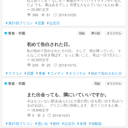
ねぇ知ってる？ なにを？ 薔薇王子っていうイケメンがいるん
だよ でも、毒はあるでしょ 完璧な人なんていないもんね 薔薇
にも無数の毒がある
ー 20,981文字
389
61
2019/10/20
grade
update
favorite
#
第21回プリコン
#
恋愛
#
記念日
青春・学園
完結
夢小説
オリジナル
初めて告白された日。
私の初めて告白されたその日。 そして、雨が降っていた。 そ
んなことを吹き飛ばす、もっと凄いこと。 私は一日で2人に告
白されたんだ。 しかも、昔からの大事な友達。 でも、私は逃
ー 32,900文字
げたんだ。 でもそのお陰で、その日は私達の記念日になっ
209
25
2019/10/15
grade
update
favorite
た。
#
ラブコメ
#
恋愛
#
青春
#
コメディ
#
オリジナル
#
初めて告白された日
#
青春・学園
完結
オリジナル
また出会っても、隣にいていいですか。
今はもういない新汰(あらた)との昔の思い出を思い出す充(みつ
る)のお話し。 プリコン用に投稿します、見てくださると嬉し
いです。
ー 18,848文字
5
3
2019/10/01
grade
update
favorite
#
第21回プリコン
#
思い出
#
創作
#
記念日
#
友情
#
幼馴染