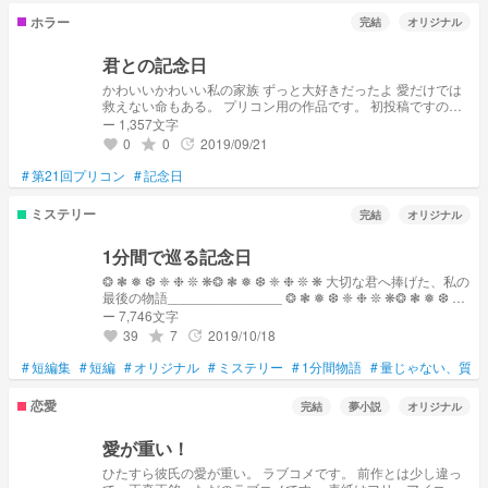
ホラー
完結
オリジナル
君との記念日
かわいいかわいい私の家族 ずっと大好きだったよ 愛だけでは
救えない命もある。 プリコン用の作品です。 初投稿ですので
場違い感はご了承ください。 意味怖風です。どうぞご推察く
ー 1,357文字
ださい。
0
0
2019/09/21
grade
update
favorite
#
第21回プリコン
#
記念日
ミステリー
完結
オリジナル
1分間で巡る記念日
❂ ❃ ❅ ❆ ❈ ❉ ❊ ❋❂ ❃ ❅ ❆ ❈ ❉ ❊ ❋ 大切な君へ捧げた、私の
最後の物語_______________ ❂ ❃ ❅ ❆ ❈ ❉ ❊ ❋❂ ❃ ❅ ❆ ❈
❉ ❊ ❋ 短編集になります。 どのチャプターから読んでも大丈
ー 7,746文字
夫です。ですが、全て読まないとわからない結末もあります。
39
7
2019/10/18
grade
update
favorite
あくまで『も』、ですが。
#
短編集
#
短編
#
オリジナル
#
ミステリー
#
1分間物語
#
量じゃない、質だ
恋愛
完結
夢小説
オリジナル
愛が重い！
ひたすら彼氏の愛が重い。 ラブコメです。 前作とは少し違っ