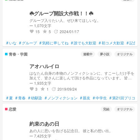
☘️グループ開設大作戦！！☘️
グループ入りたい人、ぜひ来てほしいな。
ー 1,070文字
15
5
2024/01/17
grade
update
favorite
#
いな
#
グループ
#
気軽に💬してね
#
誰でも大歓迎
#
初コメ大歓迎
#
記念
青春・学園
連載中
夢小説
オリジナル
アオハルイロ
はなたん自身の本物のノンフィクションに、すこーしだけ手を
加えて、皆さんに楽しんで頂ける作品になっています。 皆様
が大切な人と大切な日を過ごせますように願って。
ー 1,935文字
3
1
2019/09/24
grade
update
favorite
#
夏
#
青春
#
幼馴染
#
ノンフィクション
#
親友
#
中学生
#
第21回プリコン
恋愛
完結
オリジナル
約束のあの日
あの人に思いを告げる記念日。 彼と私の想い出。
ー 7,425文字