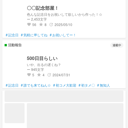
〇〇記念部屋！
色んな記念日をお祝いして欲しいから作った！☆
ー 2,453文字
56
8
2025/05/10
grade
update
favorite
#
記念日
#
気軽に💬してね
#
お祝いしてー！
活動報告
連載中
500日目らしい
いや、出るの遅くね？
ー 945文字
5
4
2024/07/31
grade
update
favorite
#
記念日
#
誰でも来てねん☆
#
初コメ大歓迎
#
初タメ〇
#
無知人