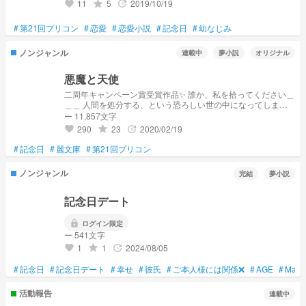
11
5
2019/10/19
grade
update
favorite
#
第21回プリコン
#
恋愛
#
恋愛小説
#
記念日
#
幼なじみ
ノンジャンル
連載中
夢小説
オリジナル
悪魔と天使
二周年キャンペーン賞受賞作品✨ 誰か、私を拾ってください＿
＿＿ 人間を処分する、という恐ろしい世の中になってしまっ
た日本。 そこで私は処分の対象となってしまった。 ……よう
ー 11,857文字
やく私の事を拾ってくれたのは深雪という少女。 でも、深雪
290
23
2020/02/19
grade
update
favorite
は普通に生きられなかった。 その理由とは…？ 私と深雪に微
笑むのは天使？それとも悪魔？ 表紙はフリー画像です。
#
記念日
#
麗文庫
#
第21回プリコン
ノンジャンル
完結
夢小説
記念日デート
lock
ログイン限定
ー 541文字
1
1
2024/08/05
grade
update
favorite
#
記念日
#
記念日デート
#
幸せ
#
彼氏
#
ご本人様には関係❌
#
AGE
#
Masa
活動報告
連載中