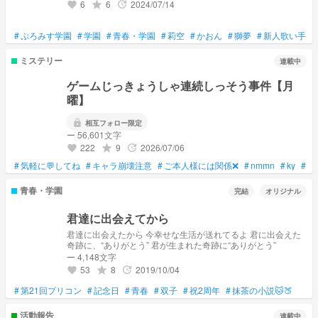
6
6
2024/07/14
grade
update
favorite
#
ぷろみす学園
#
学園
#
青春・学園
#
莉空
#
かおん
#
獅夢
#
新人歌い手
#
ミステリー
連載中
ゲームじっきょうしゃ連続しっそう事件【月
曜】
lock
相互フォロー限定
ー 56,601文字
222
9
2026/07/06
grade
update
favorite
#
気軽に💬してね
#
キャラ崩壊注意
#
ご本人様には関係❌
#
nmmn
#
ky
#
⚠
青春・学園
完結
オリジナル
君達に出会えてから
君達に出会えたから 今幸せな生活が送れてるよ 君に出会えた
奇跡に、“ありがとう” 君が生まれた奇跡に“ありがとう”
ー 4,148文字
53
8
2019/10/04
grade
update
favorite
#
第21回プリコン
#
記念日
#
青春
#
双子
#
祝2周年
#
抹茶の小説🐱🍑
活動報告
連載中