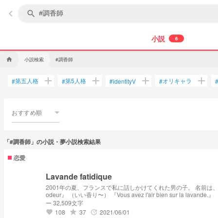
keyboard_arrow_left
search
小説
6
小説検索
#調香師
home
add
add
add
add
第五人格
第5人格
オリキャラ
#
#
#
identityV
#
おすすめ順
「#調香師」の小説・夢小説検索結果
恋愛
Lavande fatidique
2001年の夏、フランスで私に話しかけてくれた男の子。 名前は、 知らない。 彼に関して覚えているとは笑うと四角くなる口元と、歳が2歳上ということのみ。 なんせ20年も前の話。あっちは覚えてないだろうな。 『bonne
odeur』 （いい香り〜） 『Vous avez l'air bien sur la lavande.』 （君はラベンダーが似合うね。） 『Je veux faire du parfum avec toi quand je serai grande!』 （僕、大人になったら君と一緒に香水を作りたい！） 『C'est une
promesse』 （約束だよ） - 2001 enProvence
ー 32,509文字
108
37
2021/06/01
grade
update
favorite