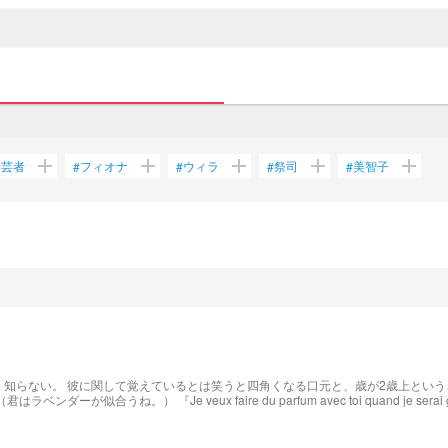
add
add
add
add
add
芸者
フィオナ
ウィラ
祭司
美智子
#
#
#
#
#