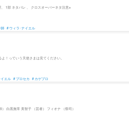
、 1部 ネタバレ 、 クロスオーバーネタ注意※
香師
#
ウィラ･ナイエル
るよ！っていう天使さまは見てください。
ナイエル
#
プロセカ
#
カゲプロ
第5人格の小説だぞ★ 主に使ってるキャラ ↓ ウィラちゃん（調香師） 白黒無常 美智子 （芸者） フィオナ （祭司）