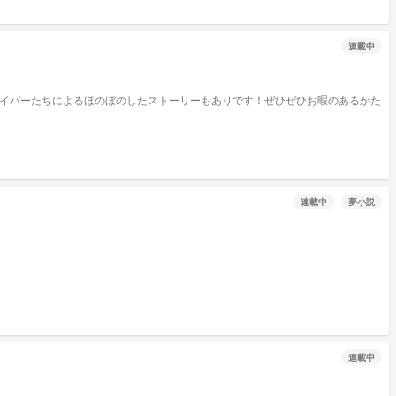
連載中
バイバーたちによるほのぼのしたストーリーもありです！ぜひぜひお暇のあるかた
連載中
夢小説
連載中