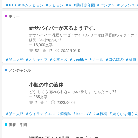
#
BTS
#
キムテヒョン
#
テヒョン
#
V
#
防弾少年団
#
バンタン
#
フランス
ホラー
新サバイバーが来るようです。
新サバイバー 花屋リーゼ・ナイエル リーゼは調香師ウィラ・ナ
は見てみませんか？
ー 16,000文字
52
17
2022/10/15
grade
update
favorite
#
第五人格
#
オリキャラ
#
女主人公
#
identityV
#
クール
#
ほのぼの
#
親戚
ノンジャンル
小瓶の中の液体
どう しても 忘れられない あの 香り , なんだっけ??
ー 365文字
2
1
2023/06/03
grade
update
favorite
#
第五人格
#
ウィラナイエル
#
調香師
#
identityV
#
🐢投稿
#
続くかは知ら
青春・学園