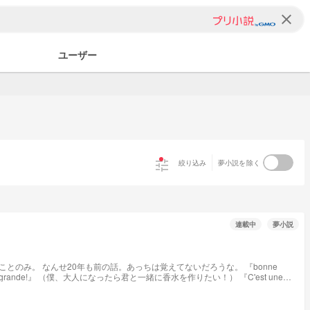
clear
ユーザー
tune
絞り込み
夢小説を除く
連載中
夢小説