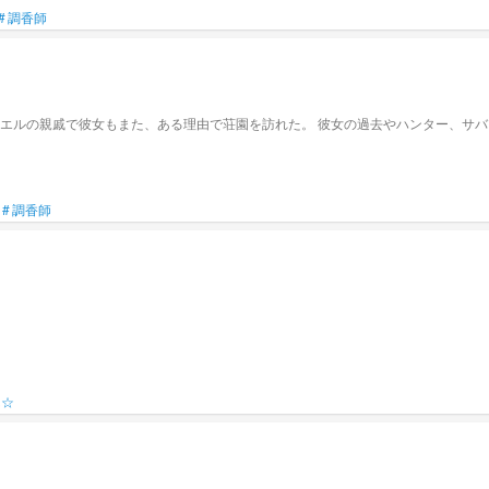
#
調香師
イエルの親戚で彼女もまた、ある理由で荘園を訪れた。 彼女の過去やハンター、サ
#
調香師
ん☆