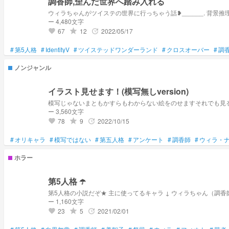
調香師,歪んだ世界へ踏み入れる
ウィラちゃんがツイステの世界に行っちゃう話❥______. 背景推理
ー 4,480文字
67
12
2022/05/17
grade
update
favorite
#
第5人格
#
IdentityV
#
ツイステッドワンダーランド
#
クロスオーバー
#
調
ノンジャンル
イラスト見せます！(模写無しversion)
模写じゃないまともかすらもわからない絵をのせますそれでも見
ー 3,560文字
78
9
2022/10/15
grade
update
favorite
#
オリキャラ
#
模写ではない
#
第五人格
#
アンケート
#
調香師
#
ウィラ・
ホラー
第5人格 ☂️
ー 1,160文字
23
5
2021/02/01
grade
update
favorite